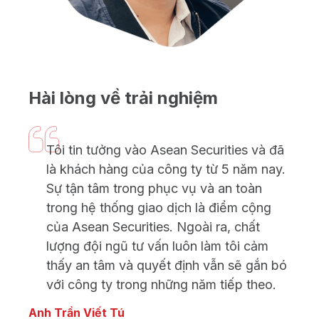
Vui
Hài lòng về trải nghiệm
Sec
Tôi tin tưởng vào Asean Securities và đã
Đ
là khách hàng của công ty từ 5 năm nay.
d
Sự tận tâm trong phục vụ và an toàn
A
trong hệ thống giao dịch là điểm cộng
đ
của Asean Securities. Ngoài ra, chất
S
lượng đội ngũ tư vấn luôn làm tôi cảm
Chị 
thấy an tâm và quyết định vẫn sẽ gắn bó
Kh
với công ty trong những năm tiếp theo.
Anh Trần Viết Tú