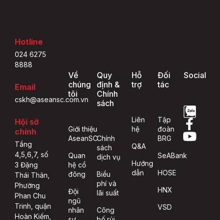
Hotline
024 6275
8888
Về
Quy
Hỗ
Đối
Social
chúng
định &
trợ
tác
Email
tôi
Chính
cskh@aseansc.com.vn
sách
Liên
Tập
Hội sở
Giới thiệu
hệ
đoàn
chính
AseanSC
Chính
BRG
Tầng
Q&A
sách
4,5,6,7, số
Quan
SeABank
dịch vụ
Hướng
hệ cổ
3 Đặng
dẫn
HOSE
đông
Biểu
Thái Thân,
phí và
Phường
HNX
Đội
lãi suất
Phan Chu
ngũ
Trinh, quận
VSD
nhân
Công
Hoàn Kiếm,
sự
bố rủi