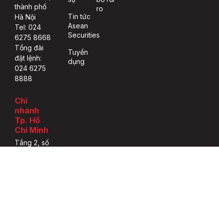
thành phố
ro
Tin tức
Hà Nội
Asean
Tel: 024
Securities
6275 8668
Tổng đài
Tuyển
đặt lệnh:
dụng
024 6275
8888
Chi
nhánh
Tp. Hồ
Chí Minh
Tầng 2, số
77-79 Phó
Đức Chính,
Phường
Nguyễn
Thái Bình,
quận 1,
thành phố