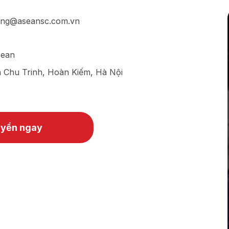
dung@aseansc.com.vn
sean
n Chu Trinh, Hoàn Kiếm, Hà Nội
uyển ngay