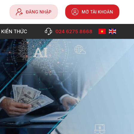
ĐĂNG NHẬP
MỞ TÀI KHOẢN
 KIẾN THỨC
024 6275 8668