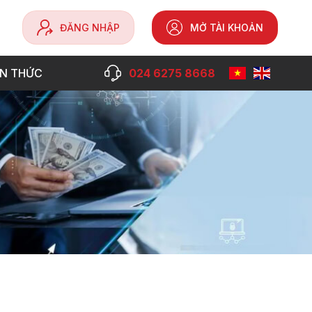
ĐĂNG NHẬP
MỞ TÀI KHOẢN
ẾN THỨC
024 6275 8668