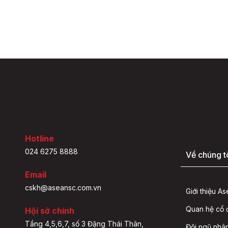
Hotline
024 6275 8888
Về chúng t
Email
cskh@aseansc.com.vn
Giới thiệu A
Quan hệ cổ
Hội sở chính
Tầng 4,5,6,7, số 3 Đặng Thái Thân,
Đội ngũ nhâ