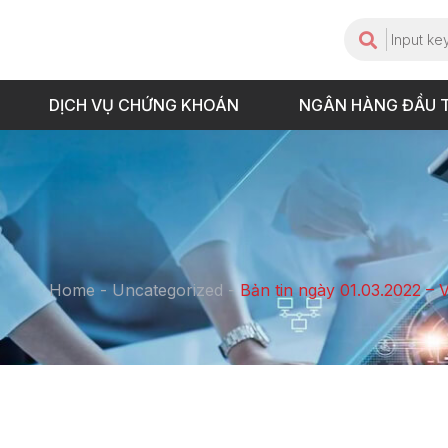
DỊCH VỤ CHỨNG KHOÁN
NGÂN HÀNG ĐẦU 
Home
-
Uncategorized
-
Bản tin ngày 01.03.2022 – 