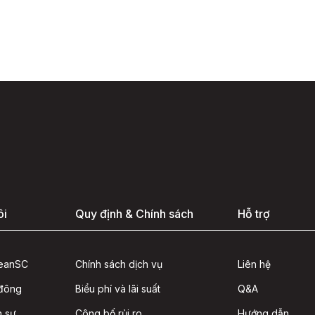
ôi
Quy định & Chính sách
Hỗ trợ
seanSC
Chính sách dịch vụ
Liên hệ
 đông
Biểu phí và lãi suất
Q&A
n sự
Công bố rủi ro
Hướng dẫn