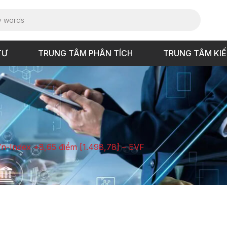
TƯ
TRUNG TÂM PHÂN TÍCH
TRUNG TÂM KI
Vn-Index +8,65 điểm [1.498,78] – EVF