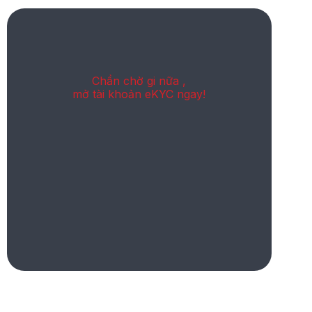
Chần chờ gi nữa ,
mở tài khoản eKYC ngay!