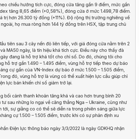
 theo chiều hướng tích cực, đóng cửa tăng gần 9 điểm, mức gần
-Index tăng 8,65 điểm (+0,58%), đóng cửa ở mức 1.498,78 điểm.
 trị hơn 26.300 tỷ đồng (+11%). Độ rộng thị trường nghiêng về
ngoài, họ mua ròng hơn 144 tỷ đồng trên HSX, tập trung chủ
ầu tiên sau 3 cây nến đỏ liên tiếp, với giá đóng cửa nằm trên 2
 MA50 ngày, là tín hiệu khá tích cực. Điều này cho thấy đà
ày đang là hỗ trợ khá tốt cho chỉ số. Do đó, chúng tôi cho
ng hỗ trợ gần 1.490 – 1.495 điểm, vùng hỗ trợ tiếp theo dự báo
kháng cự gần của VN-Index dự báo ở mức 1.500 – 1.505 điểm,
rong đó, vùng hỗ trợ là vùng có thể xuất hiện lực cầu giúp chỉ
ện lực bán khiến chỉ số giảm trở lại.
g bối cảnh thanh khoản tăng khá và cao hơn trung bình 20
ầu tư sau những lo ngại về căng thẳng Nga – Ukraine, cũng như
 tới, sự giằng co có thể sẽ diễn ra trong phiên sáng giữa lực
 kháng cự 1.500 – 1.505 điểm, trước khi có sự phân định xu
 phần Điện lực thông báo ngày 3/3/2022 là ngày GDKHQ nhận