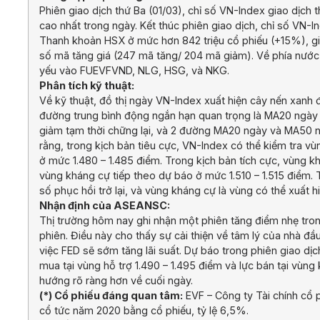
Phiên giao dịch thứ Ba (01/03), chỉ số VN-Index giao dịch
cao nhất trong ngày. Kết thúc phiên giao dịch, chỉ số VN
Thanh khoản HSX ở mức hơn 842 triệu cổ phiếu (+15%), giá
số mã tăng giá (247 mã tăng/ 204 mã giảm). Về phía nước 
yếu vào FUEVFVND, NLG, HSG, và NKG.
Phân tích kỹ thuật:
Về kỹ thuật, đồ thị ngày VN-Index xuất hiện cây nến xanh đ
đường trung bình động ngắn hạn quan trọng là MA20 ngày và
giảm tạm thời chững lại, và 2 đường MA20 ngày và MA50 ng
rằng, trong kịch bản tiêu cực, VN-Index có thể kiểm tra vù
ở mức 1.480 – 1.485 điểm. Trong kịch bản tích cực, vùng 
vùng kháng cự tiếp theo dự báo ở mức 1.510 – 1.515 điểm. T
số phục hồi trở lại, và vùng kháng cự là vùng có thể xuất hi
Nhận định của ASEANSC:
Thị trường hôm nay ghi nhận một phiên tăng điểm nhẹ tron
phiên. Điều này cho thấy sự cải thiện về tâm lý của nhà đ
việc FED sẽ sớm tăng lãi suất. Dự báo trong phiên giao dịch
mua tại vùng hỗ trợ 1.490 – 1.495 điểm và lực bán tại vùng
hướng rõ ràng hơn về cuối ngày.
(*) Cổ phiếu đáng quan tâm:
EVF – Công ty Tài chính cổ
cổ tức năm 2020 bằng cổ phiếu, tỷ lệ 6,5%.