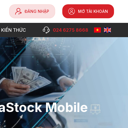
ĐĂNG NHẬP
MỞ TÀI KHOẢN
 KIẾN THỨC
024 6275 8668
eaStock Mobile