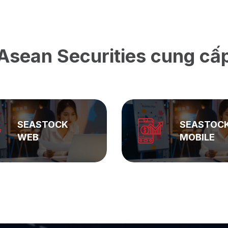
Asean Securities cung cấ
SEASTOCK
ASEAN
MOBILE
PRIVATE