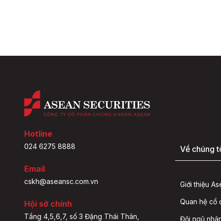
Hotline
024 6275 8888
Về chúng t
Email
cskh@aseansc.com.vn
Giới thiệu A
Quan hệ cổ
Hội sở chính
Tầng 4,5,6,7, số 3 Đặng Thái Thân,
Đội ngũ nhâ