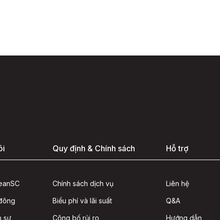
ôi
Quy định & Chính sách
Hỗ trợ
seanSC
Chính sách dịch vụ
Liên hệ
 đông
Biểu phí và lãi suất
Q&A
n sự
Công bố rủi ro
Hướng dẫn