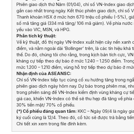
Phiên giao dịch thứ Năm (01/04), chỉ số VN-Index giao dị
gần cao nhất trong ngày. Kết thúc phiên giao dịch, chỉ số
Thanh khoản HSX ở mức hơn 670 triệu cổ phiếu (-5%), giá 
số mã tăng giá (334 mã tăng/ 106 mã giảm). Về phía nước 
yếu vào VIC, MSN, và HPG.
Phân tích kỹ thuật:
Về kỹ thuật, đồ thị ngày VN-Index xuất hiện cây nến xanh 
điểm, và nằm ngoài dải ‘Bollinger’ trên, là các tín hiệu kh
thế. Do đó, chúng tôi cho rằng, trong kịch bản tích cực, V
kháng cự tiếp theo dự báo ở mức 1.240 – 1.250 điểm. Tron
mức 1.200 – 1.210 điểm, vùng hỗ trợ tiếp theo dự báo ở mức 
Nhận định của ASEANSC:
Chỉ số VN-Index tiếp tục củng cố xu hướng tăng trong ng
phiên giao dịch ngày hôm nay. Dự báo trong phiên mai, nhó
trong phiên sáng để VN-Index kiểm định vùng kháng cự tiếp 
giá cao, khiến VN-Index có thể sẽ thu hẹp đà tăng về phía
30% tiền mặt/ 70% cổ phiếu.
(*) Cổ phiếu đáng quan tâm:
KKC – Ngày 09/4 là ngày gi
ký cuối cùng là 12/4. Theo đó, cổ tức sẽ được trả bằng tiề
Chi tiết xin xem trong file đính kèm.