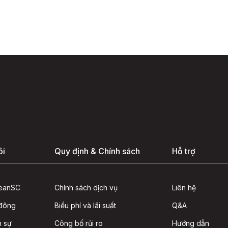
ôi
Quy định & Chính sách
Hỗ trợ
seanSC
Chính sách dịch vụ
Liên hệ
 đông
Biểu phí và lãi suất
Q&A
n sự
Công bố rủi ro
Hướng dẫn