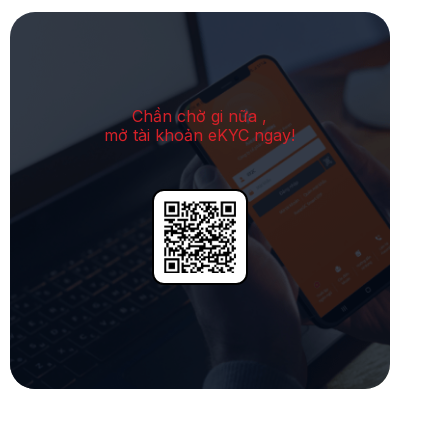
Chần chờ gi nữa ,
mở tài khoản eKYC ngay!