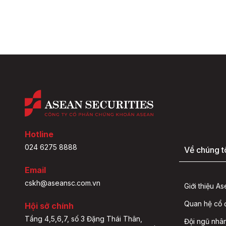
Hotline
024 6275 8888
Về chúng t
Email
cskh@aseansc.com.vn
Giới thiệu A
Quan hệ cổ
Hội sở chính
Tầng 4,5,6,7, số 3 Đặng Thái Thân,
Đội ngũ nhâ