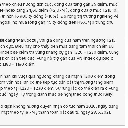
ch theo chiều hướng tích cực, đóng cửa tăng gần 25 điểm, mức
 VN-Index tăng 24,66 điểm (+2,07%), đóng cửa ở mức 1.216,10.
trị hơn 16.900 tỷ đồng (+16%). Độ rộng thị trường nghiêng về
ngoài, họ mua ròng gần 45 tỷ đồng trên HSX, tập trung chủ
dài dạng ‘Marubozu’, với giá đóng cửa nằm trên ngưỡng 1.210
á tích cực. Điều này cho thấy bên mua đang tạm thời chiếm ưu
N-Index sẽ kiểm tra vùng kháng cự gần 1.220 – 1.230 điểm, vùng
g kịch bản tiêu cực, vùng hỗ trợ gần của VN-Index dự báo ở
1.180 – 1.190 điểm.
ắn hạn khi vượt qua ngưỡng kháng cự mạnh 1.200 điểm trong
m vốn hóa lớn có thể tiếp tục dẫn dắt thị trường tăng điểm
theo tại 1.220 – 1.230 điểm. Sự rung lắc có thể diễn ra ở vùng
 cuối ngày. Tỷ trọng danh mục đề nghị theo công thức Kelly:
ao dịch không hưởng quyền nhận cổ tức năm 2020, ngày đăng
n mặt theo tỷ lệ 7%, thanh toán bắt đầu từ ngày 28/5/2021.