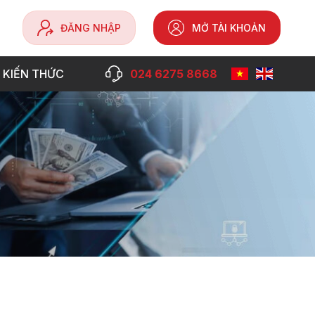
ĐĂNG NHẬP
MỞ TÀI KHOẢN
 KIẾN THỨC
024 6275 8668