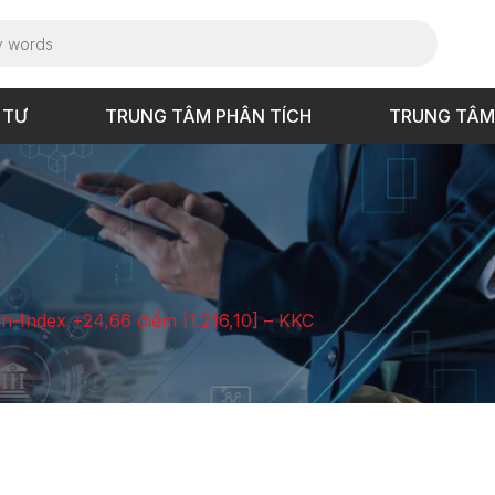
 TƯ
TRUNG TÂM PHÂN TÍCH
TRUNG TÂM
Vn-Index +24,66 điểm [1.216,10] – KKC