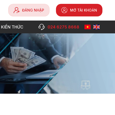
ĐĂNG NHẬP
MỞ TÀI KHOẢN
 KIẾN THỨC
024 6275 8668