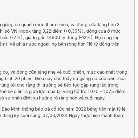
ch giằng co quanh mốc tham chiếu, và đóng cửa tăng hơn 3
 chỉ số VN-Index tăng 3,22 điểm (+0,30%), đóng cửa ở mức
ếu (-7%), giá trị gần 13.900 tỷ đồng (-12%). Độ rộng thị
ảm). Về phía nước ngoài, họ bán ròng hơn 116 tỷ đồng trên
g co, và đóng cửa tăng nhẹ về cuối phiên, mức cao nhất trong
ng bình 20 phiên. Điều này cho thấy sự giằng co của bên mua
úng tôi cho rằng thị trường sẽ tiếp tục gặp rung lắc trong
 thể sẽ diễn ra giữa lực mua tại vùng hỗ trợ 1.070 – 1.075 điểm
 có sự phân định xu hướng rõ ràng hơn về cuối ngày.
Bảo Minh thông báo trả cổ tức năm 2022 bằng tiền mặt tỷ lệ
đăng ký cuối cùng: 07/06/2023. Ngày thực hiện thanh toán: