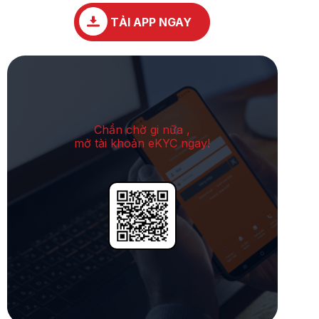
TẢI APP NGAY
Chần chờ gi nữa ,
mở tài khoản eKYC ngay!