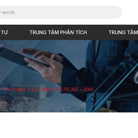
 TƯ
TRUNG TÂM PHÂN TÍCH
TRUNG TÂM
 – Vn-Index +3,22 điểm [1.078,39] – BMI