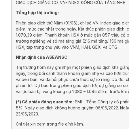
GIAO DỊCH GIẰNG CO, VN-INDEX ĐÓNG CỬA TĂNG NHẸ
Tổng hợp thị trường:
Phiên giao dịch thứ Năm (01/06), chỉ số VN-Index giao dị
điểm, mức cao nhất trong ngày. Kết thúc phiên giao dịch,
1.078,39 điểm. Thanh khoản HSX ở mức gần 857 triệu cổ phi
trường nghiêng về số mã tăng giá (216 mã tăng/ 156 mã gi
HSX, tập trung chủ yếu vào VNM, HAH, GEX, và CTG.
Nhận định của ASEANSC:
Thị trường hôm nay ghi nhận một phiên giao dịch khá giằn
ngày, trong bối cảnh thanh khoản giảm nhẹ và cao hơn tru
và bên bán, và đà hồi phục chưa thực sự rõ ràng. Do đó, ch
phiên tới. Dự báo trong phiên giao dịch tới, sự giằng co có
và lực bán tại vùng kháng cự 1.080 – 1.085 điểm, trước khi
(*) Cổ phiếu đáng quan tâm:
BMI – Tổng Công ty cổ phần 
5%. Ngày giao dịch không hưởng quyền: 06/06/2022. Ngày 
23/06/2023.
Chi tiết xin xem trong file đính kèm.