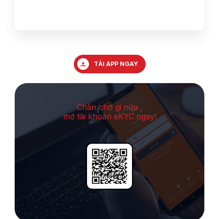
TẢI APP NGAY
Chần chờ gi nữa ,
mở tài khoản eKYC ngay!