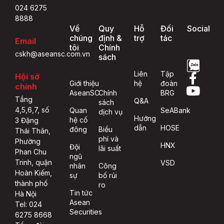
024 6275
8888
Về
Quy
Hỗ
Đối
Social
chúng
định &
trợ
tác
Email
tôi
Chính
cskh@aseansc.com.vn
sách
Liên
Tập
Hội sở
Giới thiệu
hệ
đoàn
chính
AseanSC
Chính
BRG
Tầng
Q&A
sách
4,5,6,7, số
Quan
SeABank
dịch vụ
Hướng
hệ cổ
3 Đặng
dẫn
HOSE
đông
Biểu
Thái Thân,
phí và
Phường
HNX
Đội
lãi suất
Phan Chu
ngũ
Trinh, quận
VSD
nhân
Công
Hoàn Kiếm,
sự
bố rủi
thành phố
ro
Tin tức
Hà Nội
Asean
Tel: 024
Securities
6275 8668