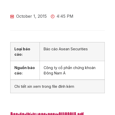
October 1, 2015
4:45 PM
Loại báo
Báo cáo Asean Securities
cáo:
Nguồn báo
Công ty cổ phần chứng khoán
cáo:
Đông Nam Á
Chi tiết xin xem trong file đính kèm
Ban-tin-thi-truong-ngay-01102015.pdf
Ban-tin-thi-truong-ngay-01102015.pdf
Ban-tin-thi-truong-ngay-01102015.pdf
Ban-tin-thi-truong-ngay-01102015.pdf
Ban-tin-thi-truong-ngay-01102015.pdf