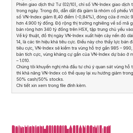
Phiên giao dịch thứ Tư (02/10), chỉ số VN-Index giao dịch
trong ngày. Trong đó, dẫn dắt đà giảm là nhóm cổ phiếu V
số VN-Index giảm 8,40 điểm (-0,84%), đóng cửa ở mức 991
hơn 4.900 tỷ đồng. Độ rộng thị trường nghiêng về số mã g
bán ròng hơn 340 tỷ đồng trên HSX, tập trung chủ yếu và
Về kỹ thuật, đồ thị ngày VN-Index xuất hiện cây nến đỏ dà
14, là các tín hiệu khá tiêu cực. Điều này cho thấy lực bán
tiêu cực, VN-Index sẽ kiểm tra vùng hỗ trợ gần 985 – 990,
bản tích cực, vùng kháng cự gần của VN-Index dự báo ở m
– 1.010.
Chúng tôi khuyến nghị nhà đầu tư chú ý quan sát vùng hỗ t
thì khả năng VN-Index có thể quay lại xu hướng giảm tron
50% cash/50% stocks.
Chi tiết xin xem trong file đính kèm.
Daily-Highlight_02102019_ASEANSC-VIE.pdf
Daily-Highlight_02102019_ASEANSC-VIE.pdf
Daily-Highlight_02102019_ASEANSC-VIE.pdf
Daily-Highlight_02102019_ASEANSC-VIE.pdf
Daily-Highlight_02102019_ASEANSC-VIE.pdf
Daily-Highlight_02102019_ASEANSC-VIE.pdf
Daily-Highlight_02102019_ASEANSC-VIE.pdf
Daily-Highlight_02102019_ASEANSC-VIE.pdf
Daily-Highlight_02102019_ASEANSC-VIE.pdf
Daily-Highlight_02102019_ASEANSC-VIE.pdf
Daily-Highlight_02102019_ASEANSC-VIE.pdf
Daily-Highlight_02102019_ASEANSC-VIE.pdf
Daily-Highlight_02102019_ASEANSC-VIE.pdf
Daily-Highlight_02102019_ASEANSC-VIE.pdf
Daily-Highlight_02102019_ASEANSC-VIE.pdf
Daily-Highlight_02102019_ASEANSC-VIE.pdf
Daily-Highlight_02102019_ASEANSC-VIE.pdf
Daily-Highlight_02102019_ASEANSC-VIE.pdf
Daily-Highlight_02102019_ASEANSC-VIE.pdf
Daily-Highlight_02102019_ASEANSC-VIE.pdf