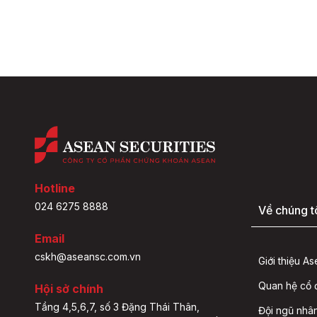
Hotline
024 6275 8888
Về chúng t
Email
cskh@aseansc.com.vn
Giới thiệu A
Quan hệ cổ
Hội sở chính
Tầng 4,5,6,7, số 3 Đặng Thái Thân,
Đội ngũ nhâ