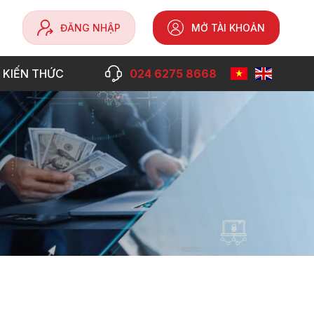
ĐĂNG NHẬP
MỞ TÀI KHOẢN
 KIẾN THỨC
024 6275 8668