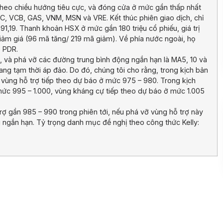
 theo chiều hướng tiêu cực, và đóng cửa ở mức gần thấp nhất
IC, VCB, GAS, VNM, MSN và VRE. Kết thúc phiên giao dịch, chỉ
,19. Thanh khoản HSX ở mức gần 180 triệu cổ phiếu, giá trị
iảm giá (96 mã tăng/ 219 mã giảm). Về phía nước ngoài, họ
o PDR.
i, và phá vỡ các đường trung bình động ngắn hạn là MA5, 10 và
 đang tạm thời áp đảo. Do đó, chúng tôi cho rằng, trong kịch bản
 vùng hỗ trợ tiếp theo dự báo ở mức 975 – 980. Trong kịch
ức 995 – 1.000, vùng kháng cự tiếp theo dự báo ở mức 1.005
rợ gần 985 – 990 trong phiên tới, nếu phá vỡ vùng hỗ trợ này
g ngắn hạn. Tỷ trọng danh mục đề nghị theo công thức Kelly: