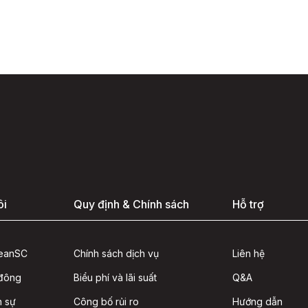
ôi
Quy định & Chính sách
Hỗ trợ
seanSC
Chính sách dịch vụ
Liên hệ
 đông
Biểu phí và lãi suất
Q&A
n sự
Công bố rủi ro
Hướng dẫn