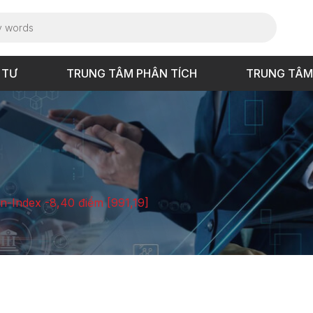
 TƯ
TRUNG TÂM PHÂN TÍCH
TRUNG TÂM
Vn-Index -8,40 điểm [991,19]