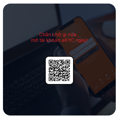
Chần chờ gi nữa ,
mở tài khoản eKYC ngay!