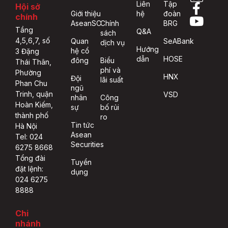
Liên
Tập
Hội sở
Giới thiệu
hệ
đoàn
chính
AseanSC
Chính
BRG
Tầng
Q&A
sách
4,5,6,7, số
Quan
SeABank
dịch vụ
Hướng
hệ cổ
3 Đặng
dẫn
HOSE
đông
Biểu
Thái Thân,
phí và
Phường
HNX
Đội
lãi suất
Phan Chu
ngũ
Trinh, quận
VSD
nhân
Công
Hoàn Kiếm,
sự
bố rủi
thành phố
ro
Tin tức
Hà Nội
Asean
Tel: 024
Securities
6275 8668
Tổng đài
Tuyển
đặt lệnh:
dụng
024 6275
8888
Chi
nhánh