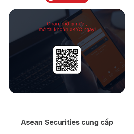
Chần chờ gi nữa ,
mở tài khoản eKYC ngay!
Asean Securities cung cấp