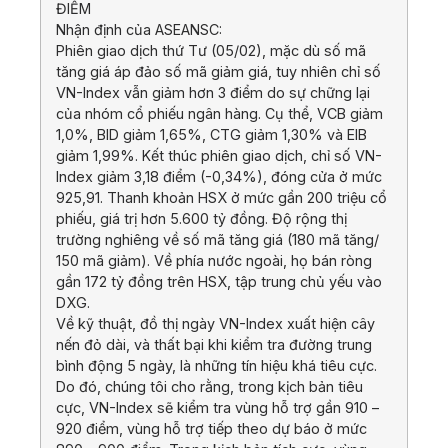
ĐIỂM
Nhận định của ASEANSC:
Phiên giao dịch thứ Tư (05/02), mặc dù số mã
tăng giá áp đảo số mã giảm giá, tuy nhiên chỉ số
VN-Index vẫn giảm hơn 3 điểm do sự chững lại
của nhóm cổ phiếu ngân hàng. Cụ thể, VCB giảm
1,0%, BID giảm 1,65%, CTG giảm 1,30% và EIB
giảm 1,99%. Kết thúc phiên giao dịch, chỉ số VN-
Index giảm 3,18 điểm (-0,34%), đóng cửa ở mức
925,91. Thanh khoản HSX ở mức gần 200 triệu cổ
phiếu, giá trị hơn 5.600 tỷ đồng. Độ rộng thị
trường nghiêng về số mã tăng giá (180 mã tăng/
150 mã giảm). Về phía nước ngoài, họ bán ròng
gần 172 tỷ đồng trên HSX, tập trung chủ yếu vào
DXG.
Về kỹ thuật, đồ thị ngày VN-Index xuất hiện cây
nến đỏ dài, và thất bại khi kiểm tra đường trung
bình động 5 ngày, là những tín hiệu khá tiêu cực.
Do đó, chúng tôi cho rằng, trong kịch bản tiêu
cực, VN-Index sẽ kiểm tra vùng hỗ trợ gần 910 –
920 điểm, vùng hỗ trợ tiếp theo dự báo ở mức