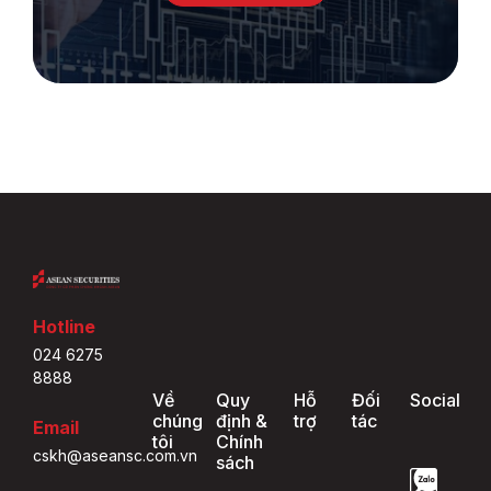
Hotline
024 6275
8888
Về
Quy
Hỗ
Đối
Social
chúng
định &
trợ
tác
Email
tôi
Chính
cskh@aseansc.com.vn
sách