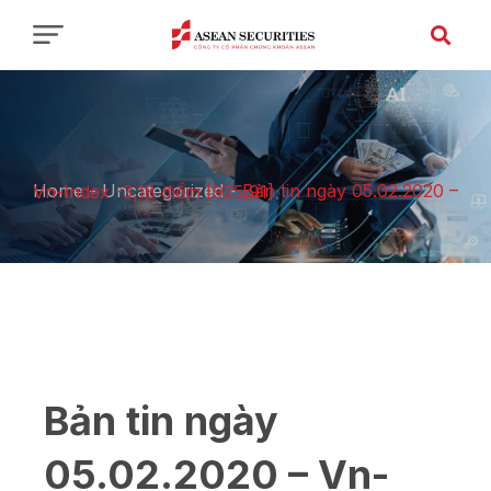
Home
-
Uncategorized
-
Bản tin ngày 05.02.2020 – Vn-Index -3,18 điểm [925,91]
Bản tin ngày
05.02.2020 – Vn-