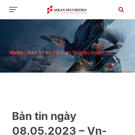
Home
-
Bản tin thị trường
-
Bản tin ngày 08.05.2023 – Vn-Index +13,13 điểm [1.053,44] – VCI
Bản tin ngày
08.05.2023 – Vn-