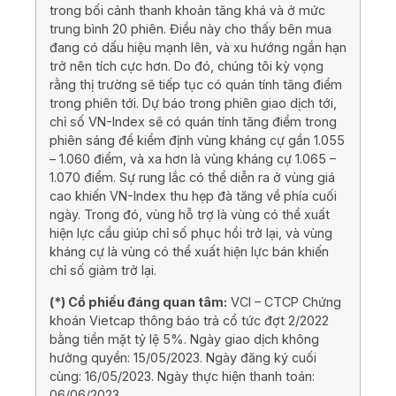
trong bối cảnh thanh khoản tăng khá và ở mức
trung bình 20 phiên. Điều này cho thấy bên mua
đang có dấu hiệu mạnh lên, và xu hướng ngắn hạn
trở nên tích cực hơn. Do đó, chúng tôi kỳ vọng
rằng thị trường sẽ tiếp tục có quán tính tăng điểm
trong phiên tới. Dự báo trong phiên giao dịch tới,
chỉ số VN-Index sẽ có quán tính tăng điểm trong
phiên sáng để kiểm định vùng kháng cự gần 1.055
– 1.060 điểm, và xa hơn là vùng kháng cự 1.065 –
1.070 điểm. Sự rung lắc có thể diễn ra ở vùng giá
cao khiến VN-Index thu hẹp đà tăng về phía cuối
ngày. Trong đó, vùng hỗ trợ là vùng có thể xuất
hiện lực cầu giúp chỉ số phục hồi trở lại, và vùng
kháng cự là vùng có thể xuất hiện lực bán khiến
chỉ số giảm trở lại.
(*) Cổ phiếu đáng quan tâm:
VCI – CTCP Chứng
khoán Vietcap thông báo trả cổ tức đợt 2/2022
bằng tiền mặt tỷ lệ 5%. Ngày giao dịch không
hưởng quyền: 15/05/2023. Ngày đăng ký cuối
cùng: 16/05/2023. Ngày thực hiện thanh toán:
06/06/2023.