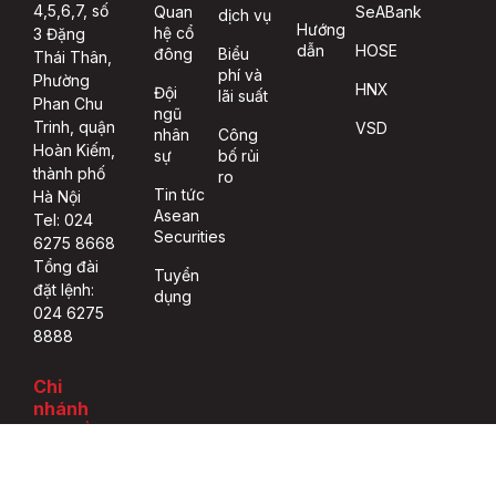
4,5,6,7, số
Quan
SeABank
dịch vụ
Hướng
hệ cổ
3 Đặng
dẫn
HOSE
đông
Biểu
Thái Thân,
phí và
Phường
HNX
Đội
lãi suất
Phan Chu
ngũ
Trinh, quận
VSD
nhân
Công
Hoàn Kiếm,
sự
bố rủi
thành phố
ro
Tin tức
Hà Nội
Asean
Tel: 024
Securities
6275 8668
Tổng đài
Tuyển
đặt lệnh:
dụng
024 6275
8888
Chi
nhánh
Tp. Hồ
Chí Minh
Tầng 2, số