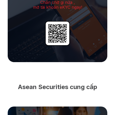
Chần chờ gi nữa ,
mở tài khoản eKYC ngay!
Asean Securities cung cấp