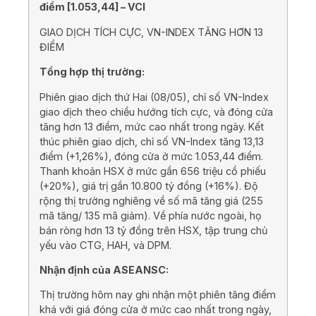
điểm [
1.053,44
] –
VCI
GIAO DỊCH TÍCH CỰC, VN-INDEX TĂNG HƠN 13
ĐIỂM
Tổng hợp thị trường:
Phiên giao dịch thứ Hai (08/05), chỉ số VN-Index
giao dịch theo chiều hướng tích cực, và đóng cửa
tăng hơn 13 điểm, mức cao nhất trong ngày. Kết
thúc phiên giao dịch, chỉ số VN-Index tăng 13,13
điểm (+1,26%), đóng cửa ở mức 1.053,44 điểm.
Thanh khoản HSX ở mức gần 656 triệu cổ phiếu
(+20%), giá trị gần 10.800 tỷ đồng (+16%). Độ
rộng thị trường nghiêng về số mã tăng giá (255
mã tăng/ 135 mã giảm). Về phía nước ngoài, họ
bán ròng hơn 13 tỷ đồng trên HSX, tập trung chủ
yếu vào CTG, HAH, và DPM.
Nhận định của ASEANSC:
Thị trường hôm nay ghi nhận một phiên tăng điểm
khá với giá đóng cửa ở mức cao nhất trong ngày,