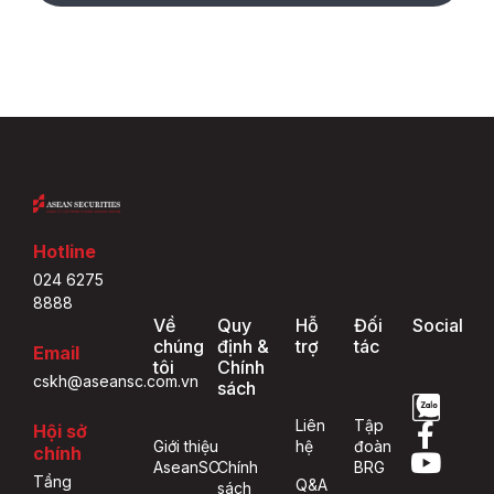
Hotline
024 6275
8888
Về
Quy
Hỗ
Đối
Social
chúng
định &
trợ
tác
Email
tôi
Chính
cskh@aseansc.com.vn
sách
Liên
Tập
Hội sở
Giới thiệu
hệ
đoàn
chính
AseanSC
Chính
BRG
Tầng
Q&A
sách