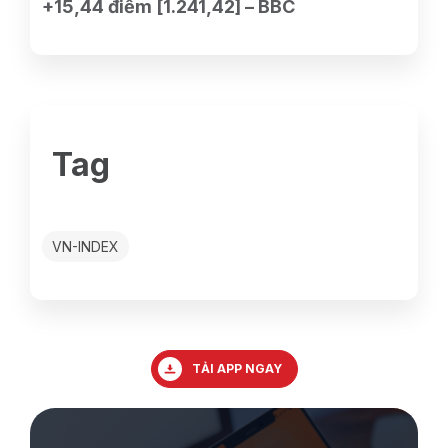
+15,44 điểm [1.241,42] – BBC
Tag
VN-INDEX
TẢI APP NGAY