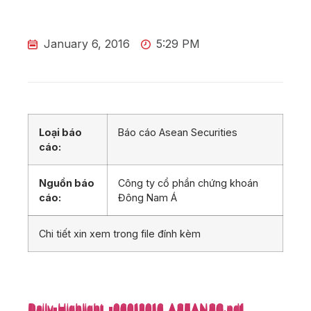
January 6, 2016
5:29 PM
Loại báo
Báo cáo Asean Securities
cáo:
Nguồn báo
Công ty cổ phần chứng khoán
cáo:
Đông Nam Á
Chi tiết xin xem trong file đính kèm
Daily-Highlight_-06012016_ASEANSC.pdf
Daily-Highlight_-06012016_ASEANSC.pdf
Daily-Highlight_-06012016_ASEANSC.pdf
Daily-Highlight_-06012016_ASEANSC.pdf
Daily-Highlight_-06012016_ASEANSC.pdf