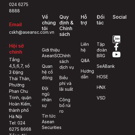
024 6275
8888
Về
Quy
Hỗ
Đối
Social
chúng
định &
trợ
tác
Email
tôi
Chính
cskh@aseansc.com.vn
sách
Liên
Tập
Hội sở
Giới thiệu
hệ
đoàn
chính
AseanSC
Chính
BRG
Tầng
Q&A
sách
4,5,6,7, số
Quan
SeABank
dịch vụ
Hướng
hệ cổ
3 Đặng
dẫn
HOSE
đông
Biểu
Thái Thân,
phí và
Phường
HNX
Đội
lãi suất
Phan Chu
ngũ
Trinh, quận
VSD
nhân
Công
Hoàn Kiếm,
sự
bố rủi
thành phố
ro
Tin tức
Hà Nội
Asean
Tel: 024
Securities
6275 8668