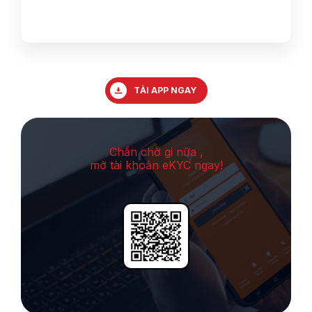
TẢI APP NGAY
Chần chờ gi nữa ,
mở tài khoản eKYC ngay!