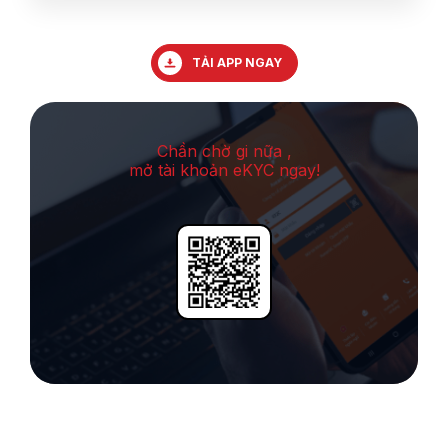
TẢI APP NGAY
Chần chờ gi nữa ,
mở tài khoản eKYC ngay!