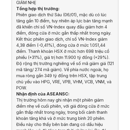
GIẢM NHẸ
Tổng hợp thị trường:
Phiên giao dịch thứ Sáu (06/01), mặc dù có lúc
tăng gần 10 điểm, tuy nhiên áp lực bán tăng mạnh
đã khiến chỉ số VN-Index quay đầu giảm hơn 4
điểm, đóng cửa ở mức gần thấp nhất trong ngày.
Kết thúc phiên giao dịch, chỉ số VN-Index giảm
4,38 điểm (-0,41%), đóng cửa ở mức 1.051,44
điểm. Thanh khoản HSX ở mức hơn 698 triệu cổ
phiếu (+31%), giá trị hơn 11.900 tỷ đồng (+29%).
Độ rộng thị trường nghiêng về số mã giảm giá (121
mã tăng/ 274 mã giảm). Về phía nước ngoài, họ
mua ròng gần 349 tỷ đồng trên HSX, tập trung
chủ yếu vào HPG, VRE, VPB, VHM, VCB, VNM, và
POW.
Nhận định của ASEANSC:
Thị trường hôm nay ghi nhận một phiên giảm
điểm nhẹ về cuối phiên, với giá đóng cửa ở mức
gần thấp nhất trong ngày, trong bối cảnh thanh
khoản tăng khá và ở mức trung bình 20 phiên.
Điều này cho thấy bên bán đang có dấu hiệu