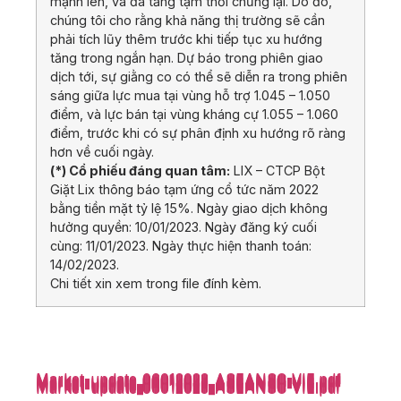
mạnh lên, và đà tăng tạm thời chững lại. Do đó,
chúng tôi cho rằng khả năng thị trường sẽ cần
phải tích lũy thêm trước khi tiếp tục xu hướng
tăng trong ngắn hạn. Dự báo trong phiên giao
dịch tới, sự giằng co có thể sẽ diễn ra trong phiên
sáng giữa lực mua tại vùng hỗ trợ 1.045 – 1.050
điểm, và lực bán tại vùng kháng cự 1.055 – 1.060
điểm, trước khi có sự phân định xu hướng rõ ràng
hơn về cuối ngày.
(*) Cổ phiếu đáng quan tâm:
LIX – CTCP Bột
Giặt Lix thông báo tạm ứng cổ tức năm 2022
bằng tiền mặt tỷ lệ 15%. Ngày giao dịch không
hưởng quyền: 10/01/2023. Ngày đăng ký cuối
cùng: 11/01/2023. Ngày thực hiện thanh toán:
14/02/2023.
Chi tiết xin xem trong file đính kèm.
Market-update_06012023_ASEANSC-VIE.pdf
Market-update_06012023_ASEANSC-VIE.pdf
Market-update_06012023_ASEANSC-VIE.pdf
Market-update_06012023_ASEANSC-VIE.pdf
Market-update_06012023_ASEANSC-VIE.pdf
Market-update_06012023_ASEANSC-VIE.pdf
Market-update_06012023_ASEANSC-VIE.pdf
Market-update_06012023_ASEANSC-VIE.pdf
Market-update_06012023_ASEANSC-VIE.pdf
Market-update_06012023_ASEANSC-VIE.pdf
Market-update_06012023_ASEANSC-VIE.pdf
Market-update_06012023_ASEANSC-VIE.pdf