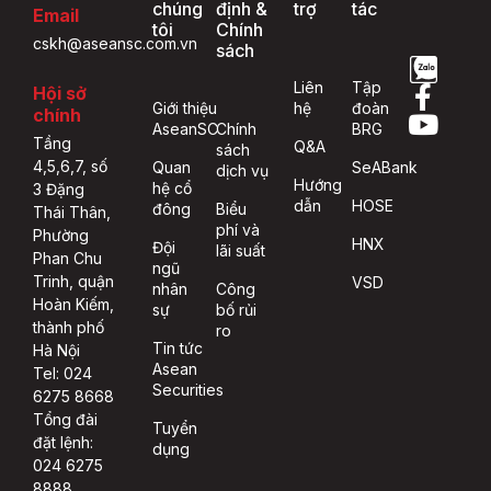
chúng
định &
trợ
tác
Email
tôi
Chính
cskh@aseansc.com.vn
sách
Liên
Tập
Hội sở
Giới thiệu
hệ
đoàn
chính
AseanSC
Chính
BRG
Tầng
Q&A
sách
4,5,6,7, số
Quan
SeABank
dịch vụ
Hướng
hệ cổ
3 Đặng
dẫn
HOSE
đông
Biểu
Thái Thân,
phí và
Phường
HNX
Đội
lãi suất
Phan Chu
ngũ
Trinh, quận
VSD
nhân
Công
Hoàn Kiếm,
sự
bố rủi
thành phố
ro
Tin tức
Hà Nội
Asean
Tel: 024
Securities
6275 8668
Tổng đài
Tuyển
đặt lệnh:
dụng
024 6275
8888