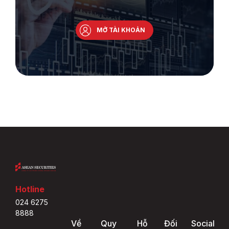
MỞ TÀI KHOẢN
Hotline
024 6275
8888
Về
Quy
Hỗ
Đối
Social