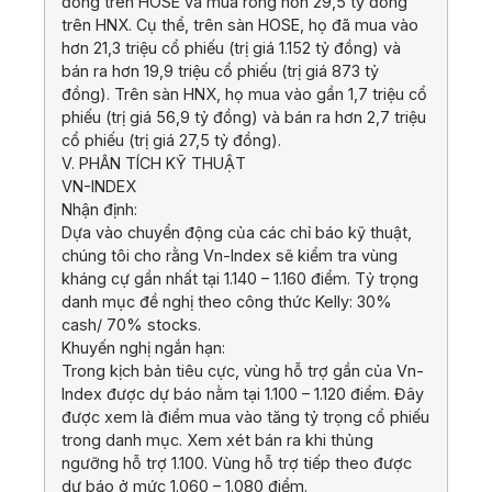
đồng trên HOSE và mua ròng hơn 29,5 tỷ đồng
trên HNX. Cụ thể, trên sàn HOSE, họ đã mua vào
hơn 21,3 triệu cổ phiếu (trị giá 1.152 tỷ đồng) và
bán ra hơn 19,9 triệu cổ phiếu (trị giá 873 tỷ
đồng). Trên sàn HNX, họ mua vào gần 1,7 triệu cổ
phiếu (trị giá 56,9 tỷ đồng) và bán ra hơn 2,7 triệu
cổ phiếu (trị giá 27,5 tỷ đồng).
V. PHÂN TÍCH KỸ THUẬT
VN-INDEX
Nhận định:
Dựa vào chuyển động của các chỉ báo kỹ thuật,
chúng tôi cho rằng Vn-Index sẽ kiểm tra vùng
kháng cự gần nhất tại 1.140 – 1.160 điểm. Tỷ trọng
danh mục đề nghị theo công thức Kelly: 30%
cash/ 70% stocks.
Khuyến nghị ngắn hạn:
Trong kịch bản tiêu cực, vùng hỗ trợ gần của Vn-
Index được dự báo nằm tại 1.100 – 1.120 điểm. Đây
được xem là điểm mua vào tăng tỷ trọng cổ phiếu
trong danh mục. Xem xét bán ra khi thủng
ngưỡng hỗ trợ 1.100. Vùng hỗ trợ tiếp theo được
dự báo ở mức 1.060 – 1.080 điểm.