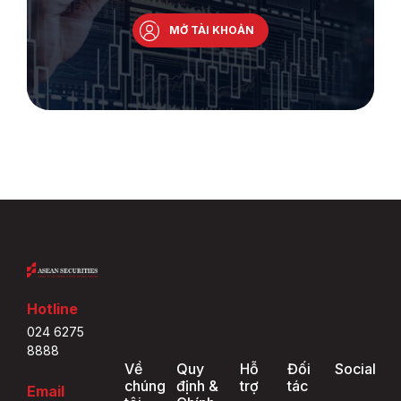
MỞ TÀI KHOẢN
Hotline
024 6275
8888
Về
Quy
Hỗ
Đối
Social
chúng
định &
trợ
tác
Email