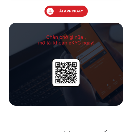
TẢI APP NGAY
Chần chờ gi nữa ,
mở tài khoản eKYC ngay!