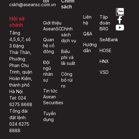
tôi
Chính
cskh@aseansc.com.vn
sách
Liên
Tập
Hội sở
Giới thiệu
hệ
đoàn
chính
AseanSC
Chính
BRG
Tầng
Q&A
sách
4,5,6,7, số
Quan
SeABank
dịch vụ
Hướng
hệ cổ
3 Đặng
dẫn
HOSE
đông
Biểu
Thái Thân,
phí và
Phường
HNX
Đội
lãi suất
Phan Chu
ngũ
Trinh, quận
VSD
nhân
Công
Hoàn Kiếm,
sự
bố rủi
thành phố
ro
Tin tức
Hà Nội
Asean
Tel: 024
Securities
6275 8668
Tổng đài
Tuyển
đặt lệnh:
dụng
024 6275
8888