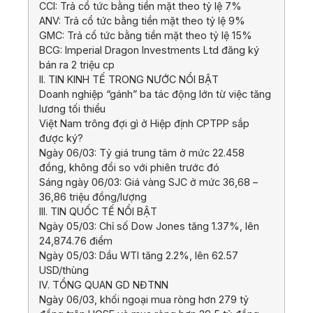
CCI: Trả cổ tức bằng tiền mặt theo tỷ lệ 7%
ANV: Trả cổ tức bằng tiền mặt theo tỷ lệ 9%
GMC: Trả cổ tức bằng tiền mặt theo tỷ lệ 15%
BCG: Imperial Dragon Investments Ltd đăng ký
bán ra 2 triệu cp
II. TIN KINH TẾ TRONG NƯỚC NỔI BẬT
Doanh nghiệp “gánh” ba tác động lớn từ việc tăng
lương tối thiểu
Việt Nam trông đợi gì ở Hiệp định CPTPP sắp
được ký?
Ngày 06/03: Tỷ giá trung tâm ở mức 22.458
đồng, không đổi so với phiên trước đó
Sáng ngày 06/03: Giá vàng SJC ở mức 36,68 –
36,86 triệu đồng/lượng
III. TIN QUỐC TẾ NỔI BẬT
Ngày 05/03: Chỉ số Dow Jones tăng 1.37%, lên
24,874.76 điểm
Ngày 05/03: Dầu WTI tăng 2.2%, lên 62.57
USD/thùng
IV. TỔNG QUAN GD NĐTNN
Ngày 06/03, khối ngoại mua ròng hơn 279 tỷ