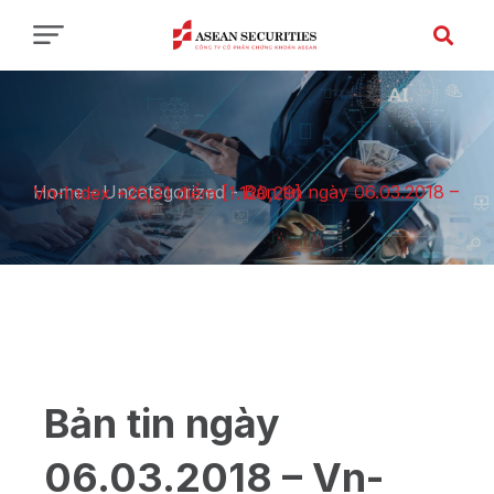
Home
-
Uncategorized
-
Bản tin ngày 06.03.2018 – Vn-Index +26,81 điểm [1.120,29]
Bản tin ngày
06.03.2018 – Vn-