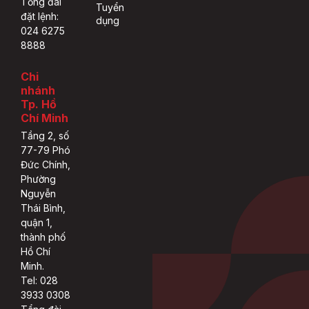
Tổng đài
Tuyển
đặt lệnh:
dụng
024 6275
8888
Chi
nhánh
Tp. Hồ
Chí Minh
Tầng 2, số
77-79 Phó
Đức Chính,
Phường
Nguyễn
Thái Bình,
quận 1,
thành phố
Hồ Chí
Minh.
Tel: 028
3933 0308