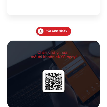
TẢI APP NGAY
Chần chờ gi nữa ,
mở tài khoản eKYC ngay!