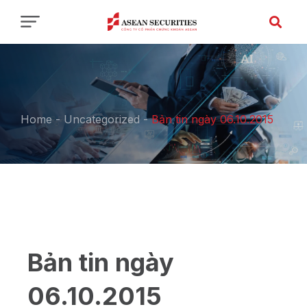
Home
-
Uncategorized
-
Bản tin ngày 06.10.2015
Bản tin ngày
06.10.2015