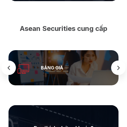
Asean Securities cung cấp
BẢNG GIÁ