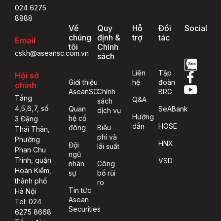
024 6275
8888
Về
Quy
Hỗ
Đối
Social
chúng
định &
trợ
tác
Email
tôi
Chính
cskh@aseansc.com.vn
sách
Liên
Tập
Hội sở
Giới thiệu
hệ
đoàn
chính
AseanSC
Chính
BRG
Tầng
Q&A
sách
4,5,6,7, số
Quan
SeABank
dịch vụ
Hướng
hệ cổ
3 Đặng
dẫn
HOSE
đông
Biểu
Thái Thân,
phí và
Phường
HNX
Đội
lãi suất
Phan Chu
ngũ
Trinh, quận
VSD
nhân
Công
Hoàn Kiếm,
sự
bố rủi
thành phố
ro
Tin tức
Hà Nội
Asean
Tel: 024
Securities
6275 8668