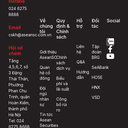
Hotline
024 6275
8888
Về
Quy
Hỗ
Đối
Social
chúng
định &
trợ
tác
Email
tôi
Chính
cskh@aseansc.com.vn
sách
Liên
Tập
Hội sở
Giới thiệu
hệ
đoàn
chính
AseanSC
Chính
BRG
Tầng
Q&A
sách
4,5,6,7, số
Quan
SeABank
dịch vụ
Hướng
hệ cổ
3 Đặng
dẫn
HOSE
đông
Biểu
Thái Thân,
phí và
Phường
HNX
Đội
lãi suất
Phan Chu
ngũ
Trinh, quận
VSD
nhân
Công
Hoàn Kiếm,
sự
bố rủi
thành phố
ro
Tin tức
Hà Nội
Asean
Tel: 024
Securities
6275 8668