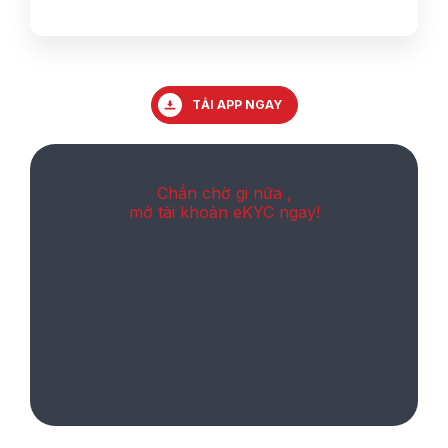
TẢI APP NGAY
Chần chờ gi nữa ,
mở tài khoản eKYC ngay!