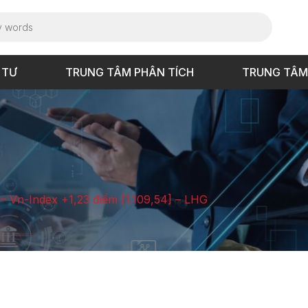
 TƯ
TRUNG TÂM PHÂN TÍCH
TRUNG TÂM
 – Vn-Index +1,23 điểm [1.109,54] – LHG