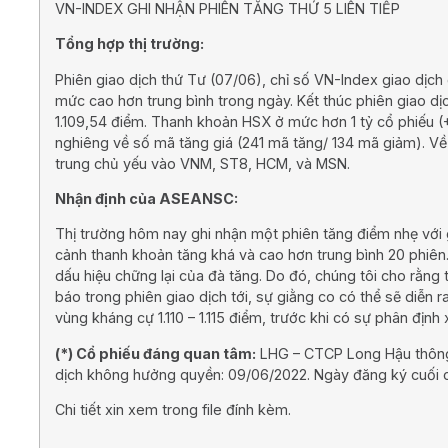
VN-INDEX GHI NHẬN PHIÊN TĂNG THỨ 5 LIÊN TIẾP
Tổng hợp thị trường:
Phiên giao dịch thứ Tư (07/06), chỉ số VN-Index giao dịc
mức cao hơn trung bình trong ngày. Kết thúc phiên giao dị
1.109,54 điểm. Thanh khoản HSX ở mức hơn 1 tỷ cổ phiếu (+
nghiêng về số mã tăng giá (241 mã tăng/ 134 mã giảm). Về
trung chủ yếu vào VNM, ST8, HCM, và MSN.
Nhận định của ASEANSC:
Thị trường hôm nay ghi nhận một phiên tăng điểm nhẹ với 
cảnh thanh khoản tăng khá và cao hơn trung bình 20 phiên
dấu hiệu chững lại của đà tăng. Do đó, chúng tôi cho rằng 
báo trong phiên giao dịch tới, sự giằng co có thể sẽ diễn ra
vùng kháng cự 1.110 – 1.115 điểm, trước khi có sự phân định
(*) Cổ phiếu đáng quan tâm:
LHG – CTCP Long Hậu thông 
dịch không hưởng quyền: 09/06/2022. Ngày đăng ký cuối cù
Chi tiết xin xem trong file đính kèm.