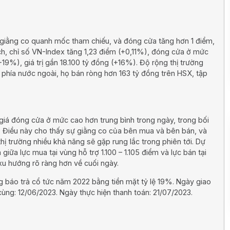
h giằng co quanh mốc tham chiếu, và đóng cửa tăng hơn 1 điểm,
ch, chỉ số VN-Index tăng 1,23 điểm (+0,11%), đóng cửa ở mức
19%), giá trị gần 18.100 tỷ đồng (+16%). Độ rộng thị trường
 phía nước ngoài, họ bán ròng hơn 163 tỷ đồng trên HSX, tập
giá đóng cửa ở mức cao hơn trung bình trong ngày, trong bối
. Điều này cho thấy sự giằng co của bên mua và bên bán, và
thị trường nhiều khả năng sẽ gặp rung lắc trong phiên tới. Dự
 giữa lực mua tại vùng hỗ trợ 1.100 – 1.105 điểm và lực bán tại
 xu hướng rõ ràng hơn về cuối ngày.
báo trả cổ tức năm 2022 bằng tiền mặt tỷ lệ 19%. Ngày giao
ng: 12/06/2023. Ngày thực hiện thanh toán: 21/07/2023.