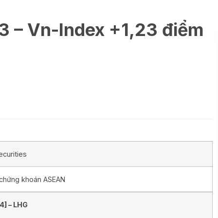
3 – Vn-Index +1,23 điểm
curities
 chứng khoán ASEAN
54
] –
LHG