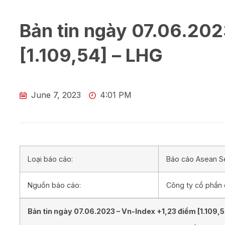
Bản tin ngày 07.06.202
[1.109,54] – LHG
June 7, 2023
4:01 PM
Loại báo cáo:
Báo cáo Asean Se
Nguồn báo cáo:
Công ty cổ phần
Bản tin ngày
07.06
.202
3
– Vn-Index
+1,23
điểm [
1.109,