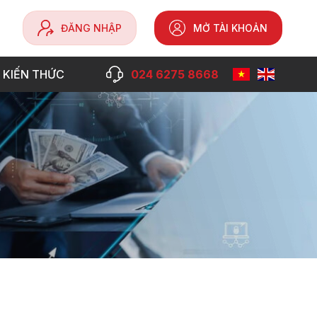
ĐĂNG NHẬP
MỞ TÀI KHOẢN
 KIẾN THỨC
024 6275 8668