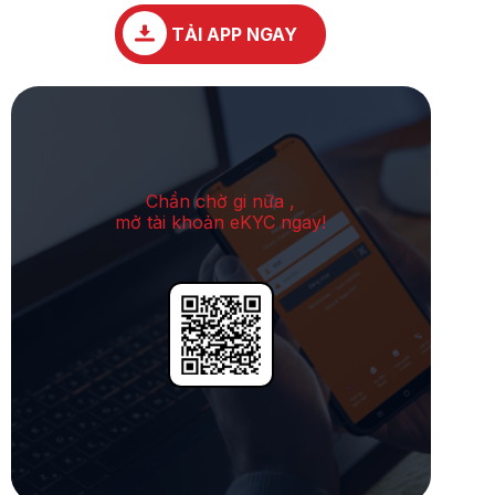
TẢI APP NGAY
Chần chờ gi nữa ,
mở tài khoản eKYC ngay!