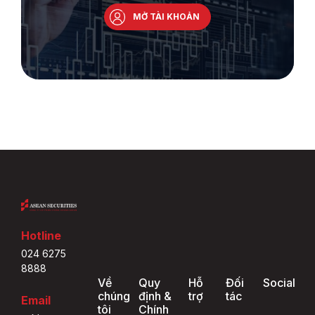
MỞ TÀI KHOẢN
Hotline
024 6275
8888
Về
Quy
Hỗ
Đối
Social
chúng
định &
trợ
tác
Email
tôi
Chính