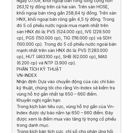
Ngày 07/09, khối ngoại bán ròng tổng cộng hơn
263,12 tỷ đồng trên cả hai sàn. Trên sàn HOSE,
khối ngoại bán ròng gần 258,64 tỷ đồng. Trên sàn
HNX, khối ngoại bán ròng gần 4,5 tỷ đồng. Trong
đó 5 cổ phiếu nước ngoài mua mạnh nhất trên
sàn HNX đó là: PVS (524.000 cp), IVS (229.500
cp), PGS (150.000 cp), TIG (116.000 cp) và SDH
(100.000 cp). Trong đó 5 cổ phiếu nước ngoài bán
mạnh nhất trên sàn HNX đó là: PVS (1.283.000
cp), HUT (463.100 cp), SHB (62.000 cp), MAS
(6.200 cp) và NTP (3.900 cp).
PHÂN TÍCH KỸ THUẬT
VN-INDEX
Nhận định: Dựa vào chuyển động của các chỉ báo
kỹ thuật, chúng tôi cho rằng Vn-Index sẽ kiểm tra
vùng hỗ trợ gần nhất tại 650 – 660 điểm.
Khuyến nghị ngắn hạn:
Trong kịch bản tiêu cực, vùng hỗ trợ gần của Vn-
Index được dự báo nằm tại 650 – 660 điểm. Đây
được xem là điểm mua vào tăng tỷ trọng cổ phiếu
trong danh mục.
Trong kịch bản tích cực, chỉ số cho phản ứng hồi