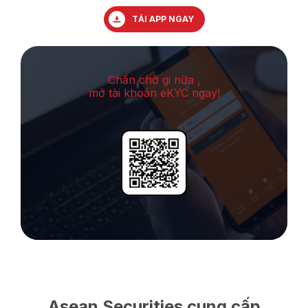
TẢI APP NGAY
Chần chờ gi nữa ,
mở tài khoản eKYC ngay!
Asean Securities cung cấp