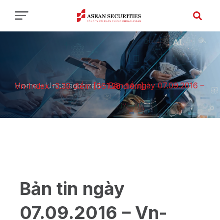
Home
-
Uncategorized
-
Bản tin ngày 07.09.2016 – Vn-Index -3.39 điểm [661.28 điểm]
Bản tin ngày
07.09.2016 – Vn-