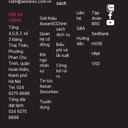
cskh@aseansc.com.vn
sách
Liên
Tập
Hội sở
Giới thiệu
hệ
đoàn
chính
AseanSC
Chính
BRG
Tầng
Q&A
sách
4,5,6,7, số
Quan
SeABank
dịch vụ
Hướng
hệ cổ
3 Đặng
dẫn
HOSE
đông
Biểu
Thái Thân,
phí và
Phường
HNX
Đội
lãi suất
Phan Chu
ngũ
Trinh, quận
VSD
nhân
Công
Hoàn Kiếm,
sự
bố rủi
thành phố
ro
Tin tức
Hà Nội
Asean
Tel: 024
Securities
6275 8668
Tổng đài
Tuyển
đặt lệnh:
dụng
024 6275
8888