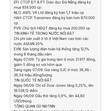
EFI: CTCP ĐT & PT Giáo dục Đà Nẵng đăng ký
mua 934.500 cp
NLG: ASPL V6 Ltd đăng ký bán 1,7 triệu cp
HAH: CTCP Transimex đăng ký bán hơn 870.000
cp
PVR: Chủ tịch HĐQT đăng ký mua 200.000 cp
TIN KINH TẾ TRONG NƯỚC NỔI BẬT
Chi phí sản xuất ô tô ở Việt Nam cao hơn các
nước ASEAN 20%
EVN: Sản lượng điện toàn hệ thống tăng 12,1%
trong 8 tháng đầu năm
Ngày 07/09: Tỷ giá trung tâm ở mức 21.917 đồng,
giảm 5 đồng so vơi hôm qua
Sáng ngày 07/09: Giá vàng SJC ở mức 36,46 –
36,54 triệu đồng/lượng
TIN QUỐC TẾ NỔI BẬT
Ngày 06/09: Chỉ số Dow Jones tăng 0,25%, lên
18.538,12 điểm
Ngày 06/09: Dầu thô tăng 0,9%, lên 44,83
USD/thùng
TỔNG QUAN GD NĐTNN