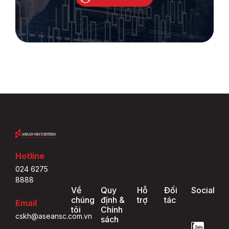
Hotline
024 6275
8888
Về
Quy
Hỗ
Đối
Social
chúng
định &
trợ
tác
Email
tôi
Chính
cskh@aseansc.com.vn
sách