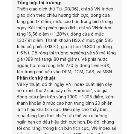
Tổng hợp thị trường:
Phiên giao dịch thứ Tư (08/06), chỉ số VN-Index
giao dịch theo chiều hướng tích cực, đóng cửa
tăng gần 17 điểm, mức cao hơn trung bình trong
ngày. Kết thúc phiên giao dịch, chỉ số VN-Index
tăng 16,56 điểm (+1,28%), đóng cửa ở mức
1.307,91 điểm. Thanh khoản HSX ở mức gần 585
triệu cổ phiếu (-13%), giá trị hơn 16.800 tỷ đồng
(-6%). Độ rộng thị trường nghiêng về số mã tăng
giá (389 mã tăng/ 80 mã giảm). Về phía nước
ngoài, họ mua ròng hơn 270 tỷ đồng trên HSX,
tập trung chủ yếu vào DPM, DCM, GAS, và MSN.
Phân tích kỹ thuật:
Về kỹ thuật, đồ thị ngày VN-Index xuất hiện cây
nến xanh thứ 2 sau cây nến ‘Hammer’, với giá
đóng cửa nằm trên vùng 1.300 – 1.305 điểm, kèm
thanh khoản ở mức cao hơn trung bình 20 phiên,
là tín hiệu khá tích cực. Điều này cho thấy bên
mua đang tạm thời chiếm ưu thế và xu hướng
ngắn hạn có dấu hiệu tích cực hơn. Do đó, chúng
tôi cho rằng, trong kịch bản tích cực, VN-Index sẽ