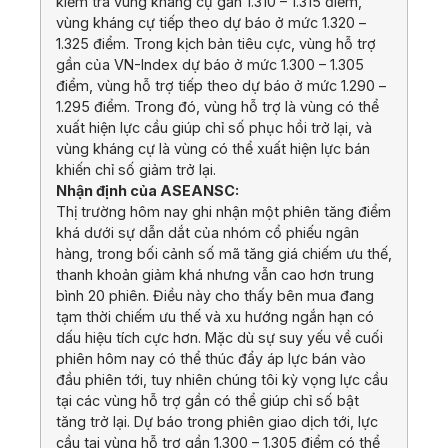
kiểm tra vùng kháng cự gần 1.310 – 1.315 điểm,
vùng kháng cự tiếp theo dự báo ở mức 1.320 –
1.325 điểm. Trong kịch bản tiêu cực, vùng hỗ trợ
gần của VN-Index dự báo ở mức 1.300 – 1.305
điểm, vùng hỗ trợ tiếp theo dự báo ở mức 1.290 –
1.295 điểm. Trong đó, vùng hỗ trợ là vùng có thể
xuất hiện lực cầu giúp chỉ số phục hồi trở lại, và
vùng kháng cự là vùng có thể xuất hiện lực bán
khiến chỉ số giảm trở lại.
Nhận định của ASEANSC:
Thị trường hôm nay ghi nhận một phiên tăng điểm
khá dưới sự dẫn dắt của nhóm cổ phiếu ngân
hàng, trong bối cảnh số mã tăng giá chiếm ưu thế,
thanh khoản giảm khá nhưng vẫn cao hơn trung
bình 20 phiên. Điều này cho thấy bên mua đang
tạm thời chiếm ưu thế và xu hướng ngắn hạn có
dấu hiệu tích cực hơn. Mặc dù sự suy yếu về cuối
phiên hôm nay có thể thúc đẩy áp lực bán vào
đầu phiên tới, tuy nhiên chúng tôi kỳ vọng lực cầu
tại các vùng hỗ trợ gần có thể giúp chỉ số bật
tăng trở lại. Dự báo trong phiên giao dịch tới, lực
cầu tại vùng hỗ trợ gần 1.300 – 1.305 điểm có thể