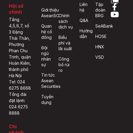
Liên
Tập
Hội sở
Giới thiệu
hệ
đoàn
chính
AseanSC
Chính
BRG
Tầng
Q&A
sách
4,5,6,7, số
Quan
SeABank
dịch vụ
Hướng
hệ cổ
3 Đặng
dẫn
HOSE
đông
Biểu
Thái Thân,
phí và
Phường
HNX
Đội
lãi suất
Phan Chu
ngũ
Trinh, quận
VSD
nhân
Công
Hoàn Kiếm,
sự
bố rủi
thành phố
ro
Tin tức
Hà Nội
Asean
Tel: 024
Securities
6275 8668
Tổng đài
Tuyển
đặt lệnh:
dụng
024 6275
8888
Chi
nhánh