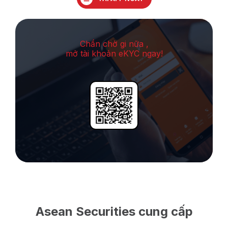
Chần chờ gi nữa ,
mở tài khoản eKYC ngay!
Asean Securities cung cấp