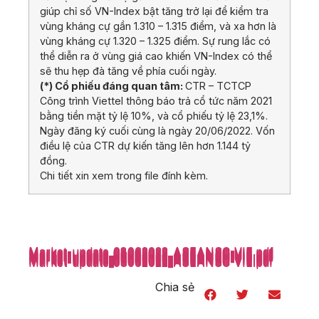
giúp chỉ số VN-Index bật tăng trở lại để kiểm tra
vùng kháng cự gần 1.310 – 1.315 điểm, và xa hơn là
vùng kháng cự 1.320 – 1.325 điểm. Sự rung lắc có
thể diễn ra ở vùng giá cao khiến VN-Index có thể
sẽ thu hẹp đà tăng về phía cuối ngày.
(*) Cổ phiếu đáng quan tâm:
CTR – TCTCP
Công trình Viettel thông báo trả cổ tức năm 2021
bằng tiền mặt tỷ lệ 10%, và cổ phiếu tỷ lệ 23,1%.
Ngày đăng ký cuối cùng là ngày 20/06/2022. Vốn
điều lệ của CTR dự kiến tăng lên hơn 1.144 tỷ
đồng.
Chi tiết xin xem trong file đính kèm.
Market-update_08062022_ASEANSC-VIE.pdf
Market-update_08062022_ASEANSC-VIE.pdf
Market-update_08062022_ASEANSC-VIE.pdf
Market-update_08062022_ASEANSC-VIE.pdf
Market-update_08062022_ASEANSC-VIE.pdf
Market-update_08062022_ASEANSC-VIE.pdf
Market-update_08062022_ASEANSC-VIE.pdf
Market-update_08062022_ASEANSC-VIE.pdf
Market-update_08062022_ASEANSC-VIE.pdf
Market-update_08062022_ASEANSC-VIE.pdf
Market-update_08062022_ASEANSC-VIE.pdf
Market-update_08062022_ASEANSC-VIE.pdf
Market-update_08062022_ASEANSC-VIE.pdf
Market-update_08062022_ASEANSC-VIE.pdf
Market-update_08062022_ASEANSC-VIE.pdf
Market-update_08062022_ASEANSC-VIE.pdf
Market-update_08062022_ASEANSC-VIE.pdf
Chia sẻ