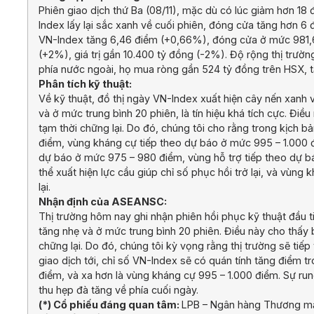
Phiên giao dịch thứ Ba (08/11), mặc dù có lúc giảm hơn 18
Index lấy lại sắc xanh về cuối phiên, đóng cửa tăng hơn 6 
VN-Index tăng 6,46 điểm (+0,66%), đóng cửa ở mức 981,6
(+2%), giá trị gần 10.400 tỷ đồng (-2%). Độ rộng thị trư
phía nước ngoài, họ mua ròng gần 524 tỷ đồng trên HSX,
Phân tích kỹ thuật:
Về kỹ thuật, đồ thị ngày VN-Index xuất hiện cây nến xanh
và ở mức trung bình 20 phiên, là tín hiệu khá tích cực. Đ
tạm thời chững lại. Do đó, chúng tôi cho rằng trong kịch 
điểm, vùng kháng cự tiếp theo dự báo ở mức 995 – 1.000 đ
dự báo ở mức 975 – 980 điểm, vùng hỗ trợ tiếp theo dự b
thể xuất hiện lực cầu giúp chỉ số phục hồi trở lại, và vùng 
lại.
Nhận định của ASEANSC:
Thị trường hôm nay ghi nhận phiên hồi phục kỹ thuật đầu t
tăng nhẹ và ở mức trung bình 20 phiên. Điều này cho thấy
chững lại. Do đó, chúng tôi kỳ vọng rằng thị trường sẽ tiếp
giao dịch tới, chỉ số VN-Index sẽ có quán tính tăng điểm
điểm, và xa hơn là vùng kháng cự 995 – 1.000 điểm. Sự run
thu hẹp đà tăng về phía cuối ngày.
(*) Cổ phiếu đáng quan tâm:
LPB – Ngân hàng Thương mại