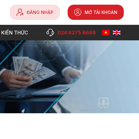
ĐĂNG NHẬP
MỞ TÀI KHOẢN
 KIẾN THỨC
024 6275 8668