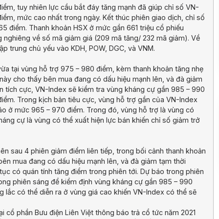
 điểm, tuy nhiên lực cầu bắt đáy tăng mạnh đã giúp chỉ số VN-
điểm, mức cao nhất trong ngày. Kết thúc phiên giao dịch, chỉ số
5 điểm. Thanh khoản HSX ở mức gần 661 triệu cổ phiếu
ờng nghiêng về số mã giảm giá (209 mã tăng/ 232 mã giảm). Về
 tập trung chủ yếu vào KDH, POW, DGC, và VNM.
 vừa tại vùng hỗ trợ 975 – 980 điểm, kèm thanh khoản tăng nhẹ
iều này cho thấy bên mua đang có dấu hiệu mạnh lên, và đà giảm
bản tích cực, VN-Index sẽ kiểm tra vùng kháng cự gần 985 – 990
iểm. Trong kịch bản tiêu cực, vùng hỗ trợ gần của VN-Index
áo ở mức 965 – 970 điểm. Trong đó, vùng hỗ trợ là vùng có
kháng cự là vùng có thể xuất hiện lực bán khiến chỉ số giảm trở
iên sau 4 phiên giảm điểm liên tiếp, trong bối cảnh thanh khoản
 bên mua đang có dấu hiệu mạnh lên, và đà giảm tạm thời
 tục có quán tính tăng điểm trong phiên tới. Dự báo trong phiên
 trong phiên sáng để kiểm định vùng kháng cự gần 985 – 990
g lắc có thể diễn ra ở vùng giá cao khiến VN-Index có thể sẽ
 cổ phần Bưu điện Liên Việt thông báo trả cổ tức năm 2021