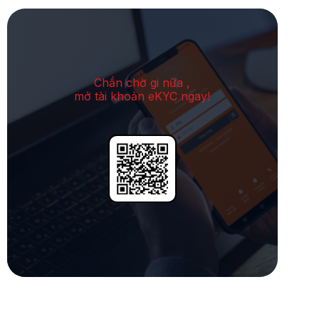
Chần chờ gi nữa ,
mở tài khoản eKYC ngay!