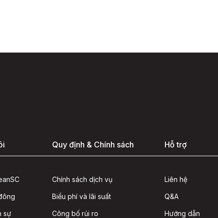
ôi
Quy định & Chính sách
Hỗ trợ
seanSC
Chính sách dịch vụ
Liên hệ
 đông
Biểu phí và lãi suất
Q&A
n sự
Công bố rủi ro
Hướng dẫn