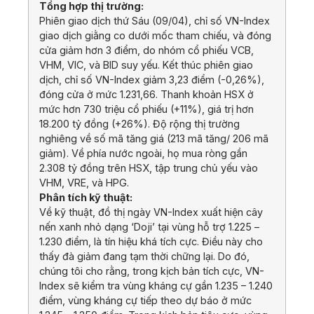
Tổng hợp thị trường:
Phiên giao dịch thứ Sáu (09/04), chỉ số VN-Index
giao dịch giằng co dưới mốc tham chiếu, và đóng
cửa giảm hơn 3 điểm, do nhóm cổ phiếu VCB,
VHM, VIC, và BID suy yếu. Kết thúc phiên giao
dịch, chỉ số VN-Index giảm 3,23 điểm (-0,26%),
đóng cửa ở mức 1.231,66. Thanh khoản HSX ở
mức hơn 730 triệu cổ phiếu (+11%), giá trị hơn
18.200 tỷ đồng (+26%). Độ rộng thị trường
nghiêng về số mã tăng giá (213 mã tăng/ 206 mã
giảm). Về phía nước ngoài, họ mua ròng gần
2.308 tỷ đồng trên HSX, tập trung chủ yếu vào
VHM, VRE, và HPG.
Phân tích kỹ thuật:
Về kỹ thuật, đồ thị ngày VN-Index xuất hiện cây
nến xanh nhỏ dạng ‘Doji’ tại vùng hỗ trợ 1.225 –
1.230 điểm, là tín hiệu khá tích cực. Điều này cho
thấy đà giảm đang tạm thời chững lại. Do đó,
chúng tôi cho rằng, trong kịch bản tích cực, VN-
Index sẽ kiểm tra vùng kháng cự gần 1.235 – 1.240
điểm, vùng kháng cự tiếp theo dự báo ở mức