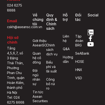
024 6275
8888
Về
Quy
Hỗ
Đối
Social
chúng
định &
trợ
tác
Email
tôi
Chính
cskh@aseansc.com.vn
sách
Liên
Tập
Hội sở
Giới thiệu
hệ
đoàn
chính
AseanSC
Chính
BRG
Tầng
Q&A
sách
4,5,6,7, số
Quan
SeABank
dịch vụ
Hướng
hệ cổ
3 Đặng
dẫn
HOSE
đông
Biểu
Thái Thân,
phí và
Phường
HNX
Đội
lãi suất
Phan Chu
ngũ
Trinh, quận
VSD
nhân
Công
Hoàn Kiếm,
sự
bố rủi
thành phố
ro
Tin tức
Hà Nội
Asean
Tel: 024
Securities
6275 8668