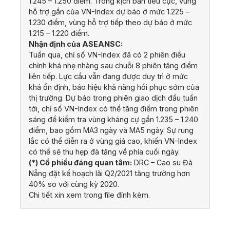
1.245 – 1.250 điểm. Trong kịch bản tiêu cực, vùng
hỗ trợ gần của VN-Index dự báo ở mức 1.225 –
1.230 điểm, vùng hỗ trợ tiếp theo dự báo ở mức
1.215 – 1.220 điểm.
Nhận định của ASEANSC:
Tuần qua, chỉ số VN-Index đã có 2 phiên điều
chỉnh khá nhẹ nhàng sau chuỗi 8 phiên tăng điểm
liên tiếp. Lực cầu vẫn đang được duy trì ở mức
khá ổn định, báo hiệu khả năng hồi phục sớm của
thị trường. Dự báo trong phiên giao dịch đầu tuần
tới, chỉ số VN-Index có thể tăng điểm trong phiên
sáng để kiểm tra vùng kháng cự gần 1.235 – 1.240
điểm, bao gồm MA3 ngày và MA5 ngày. Sự rung
lắc có thể diễn ra ở vùng giá cao, khiến VN-Index
có thể sẽ thu hẹp đà tăng về phía cuối ngày.
(*) Cổ phiếu đáng quan tâm:
DRC – Cao su Đà
Nẵng đặt kế hoạch lãi Q2/2021 tăng trưởng hơn
40% so với cùng kỳ 2020.
Chi tiết xin xem trong file đính kèm.