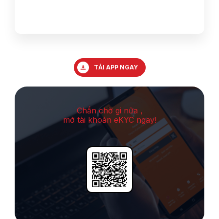
TẢI APP NGAY
Chần chờ gi nữa ,
mở tài khoản eKYC ngay!