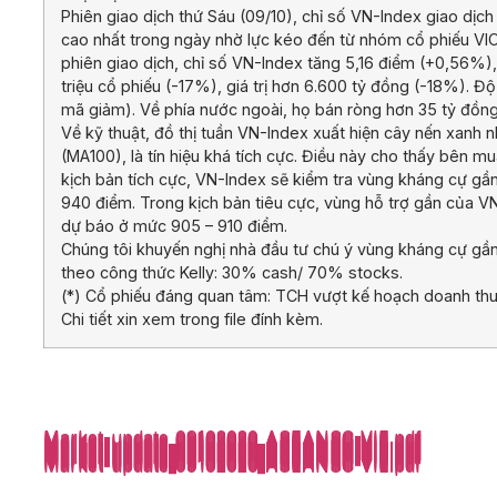
Phiên giao dịch thứ Sáu (09/10), chỉ số VN-Index giao dịc
cao nhất trong ngày nhờ lực kéo đến từ nhóm cổ phiếu VIC 
phiên giao dịch, chỉ số VN-Index tăng 5,16 điểm (+0,56
triệu cổ phiếu (-17%), giá trị hơn 6.600 tỷ đồng (-18%). Đ
mã giảm). Về phía nước ngoài, họ bán ròng hơn 35 tỷ đồn
Về kỹ thuật, đồ thị tuần VN-Index xuất hiện cây nến xanh 
(MA100), là tín hiệu khá tích cực. Điều này cho thấy bên m
kịch bản tích cực, VN-Index sẽ kiểm tra vùng kháng cự gầ
940 điểm. Trong kịch bản tiêu cực, vùng hỗ trợ gần của V
dự báo ở mức 905 – 910 điểm.
Chúng tôi khuyến nghị nhà đầu tư chú ý vùng kháng cự gần
theo công thức Kelly: 30% cash/ 70% stocks.
(*) Cổ phiếu đáng quan tâm: TCH vượt kế hoạch doanh thu 
Chi tiết xin xem trong file đính kèm.
Market-update_09102020_ASEANSC-VIE.pdf
Market-update_09102020_ASEANSC-VIE.pdf
Market-update_09102020_ASEANSC-VIE.pdf
Market-update_09102020_ASEANSC-VIE.pdf
Market-update_09102020_ASEANSC-VIE.pdf
Market-update_09102020_ASEANSC-VIE.pdf
Market-update_09102020_ASEANSC-VIE.pdf
Market-update_09102020_ASEANSC-VIE.pdf
Market-update_09102020_ASEANSC-VIE.pdf
Market-update_09102020_ASEANSC-VIE.pdf
Market-update_09102020_ASEANSC-VIE.pdf
Market-update_09102020_ASEANSC-VIE.pdf
Market-update_09102020_ASEANSC-VIE.pdf
Market-update_09102020_ASEANSC-VIE.pdf
Market-update_09102020_ASEANSC-VIE.pdf
Market-update_09102020_ASEANSC-VIE.pdf
Market-update_09102020_ASEANSC-VIE.pdf
Market-update_09102020_ASEANSC-VIE.pdf
Market-update_09102020_ASEANSC-VIE.pdf
Market-update_09102020_ASEANSC-VIE.pdf
Market-update_09102020_ASEANSC-VIE.pdf
Market-update_09102020_ASEANSC-VIE.pdf
Market-update_09102020_ASEANSC-VIE.pdf
Market-update_09102020_ASEANSC-VIE.pdf
Market-update_09102020_ASEANSC-VIE.pdf
Market-update_09102020_ASEANSC-VIE.pdf
Market-update_09102020_ASEANSC-VIE.pdf