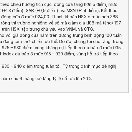
h theo chiều hướng tích cực, đóng cửa tăng hơn 5 điểm, mức
(+1,3 điểm), SAB (+0,9 điểm), và MSN (+1,4 điểm). Kết thúc
%), đóng cửa ở mức 924,00. Thanh khoản HSX ở mức hơn 388
ộ rộng thị trường nghiêng về số mã giảm giá (188 mã tăng/ 197
g trên HSX, tập trung chủ yếu vào VNM, và CTG.
nhỏ với giá đóng cửa nằm trên đường trung bình động 100 tuần
ua đang tạm thời chiếm ưu thế. Do đó, chúng tôi cho rằng, trong
n 925 – 930 điểm, vùng kháng cự tiếp theo dự báo ở mức 935 –
N-Index dự báo ở mức 915 – 920 điểm, vùng hỗ trợ tiếp theo
 930 – 940 điểm trong tuần tới. Tỷ trọng danh mục đề nghị
năm sau 6 tháng, sẽ tăng tỷ lệ cổ tức lên 20%.