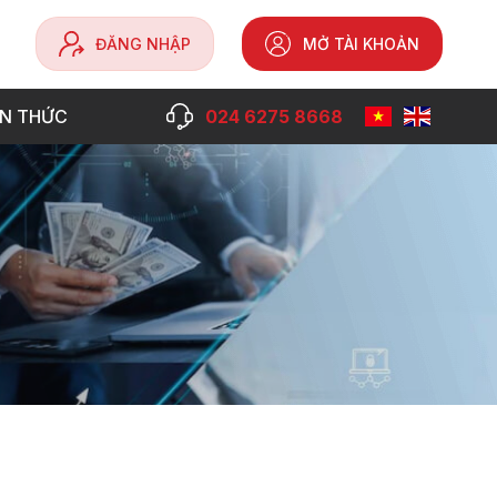
ĐĂNG NHẬP
MỞ TÀI KHOẢN
ẾN THỨC
024 6275 8668