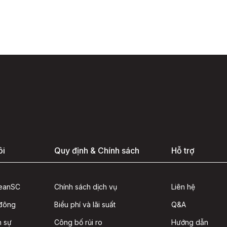
ôi
Quy định & Chính sách
Hỗ trợ
seanSC
Chính sách dịch vụ
Liên hệ
 đông
Biểu phí và lãi suất
Q&A
n sự
Công bố rủi ro
Hướng dẫn