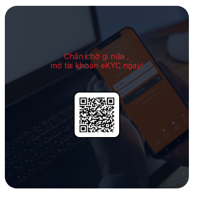
Chần chờ gi nữa ,
mở tài khoản eKYC ngay!