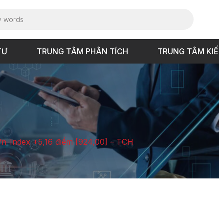
TƯ
TRUNG TÂM PHÂN TÍCH
TRUNG TÂM KI
 Vn-Index +5,16 điểm [924,00] – TCH