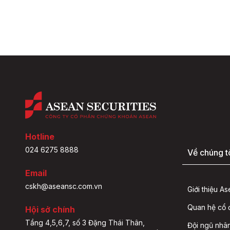
Hotline
024 6275 8888
Về chúng t
Email
cskh@aseansc.com.vn
Giới thiệu A
Quan hệ cổ
Hội sở chính
Tầng 4,5,6,7, số 3 Đặng Thái Thân,
Đội ngũ nhâ