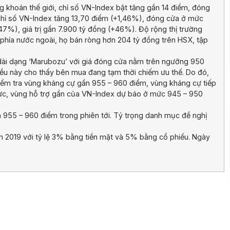
ng khoán thế giới, chỉ số VN-Index bật tăng gần 14 điểm, đóng
 chỉ số VN-Index tăng 13,70 điểm (+1,46%), đóng cửa ở mức
7%), giá trị gần 7.900 tỷ đồng (+46%). Độ rộng thị trường
 phía nước ngoài, họ bán ròng hơn 204 tỷ đồng trên HSX, tập
 dài dạng ‘Marubozu’ với giá đóng cửa nằm trên ngưỡng 950
 Điều này cho thấy bên mua đang tạm thời chiếm ưu thế. Do đó,
 kiểm tra vùng kháng cự gần 955 – 960 điểm, vùng kháng cự tiếp
cực, vùng hỗ trợ gần của VN-Index dự báo ở mức 945 – 950
 955 – 960 điểm trong phiên tới. Tỷ trọng danh mục đề nghị
ăm 2019 với tỷ lệ 3% bằng tiền mặt và 5% bằng cổ phiếu. Ngày