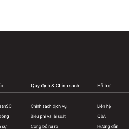
ôi
Quy định & Chính sách
Hỗ trợ
seanSC
Chính sách dịch vụ
Liên hệ
 đông
Biểu phí và lãi suất
Q&A
n sự
Công bố rủi ro
Hướng dẫn