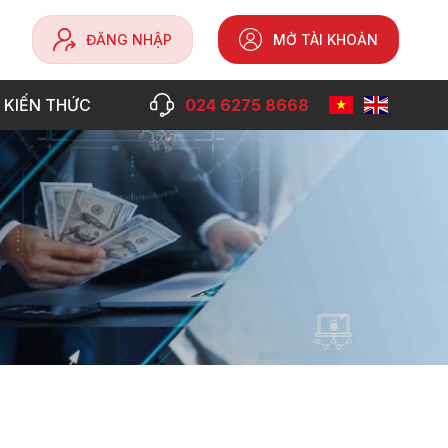
ĐĂNG NHẬP
MỞ TÀI KHOẢN
 KIẾN THỨC
024 6275 8668