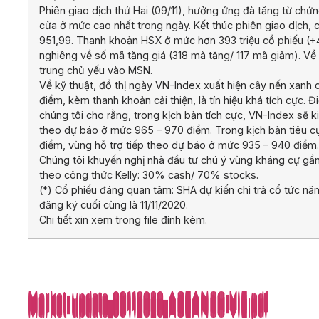
Phiên giao dịch thứ Hai (09/11), hưởng ứng đà tăng từ chứ
cửa ở mức cao nhất trong ngày. Kết thúc phiên giao dịch,
951,99. Thanh khoản HSX ở mức hơn 393 triệu cổ phiếu (+4
nghiêng về số mã tăng giá (318 mã tăng/ 117 mã giảm). Về
trung chủ yếu vào MSN.
Về kỹ thuật, đồ thị ngày VN-Index xuất hiện cây nến xanh
điểm, kèm thanh khoản cải thiện, là tín hiệu khá tích cực.
chúng tôi cho rằng, trong kịch bản tích cực, VN-Index sẽ
theo dự báo ở mức 965 – 970 điểm. Trong kịch bản tiêu 
điểm, vùng hỗ trợ tiếp theo dự báo ở mức 935 – 940 điểm.
Chúng tôi khuyến nghị nhà đầu tư chú ý vùng kháng cự gần
theo công thức Kelly: 30% cash/ 70% stocks.
(*) Cổ phiếu đáng quan tâm: SHA dự kiến chi trả cổ tức n
đăng ký cuối cùng là 11/11/2020.
Chi tiết xin xem trong file đính kèm.
Market-update_09112020_ASEANSC-VIE.pdf
Market-update_09112020_ASEANSC-VIE.pdf
Market-update_09112020_ASEANSC-VIE.pdf
Market-update_09112020_ASEANSC-VIE.pdf
Market-update_09112020_ASEANSC-VIE.pdf
Market-update_09112020_ASEANSC-VIE.pdf
Market-update_09112020_ASEANSC-VIE.pdf
Market-update_09112020_ASEANSC-VIE.pdf
Market-update_09112020_ASEANSC-VIE.pdf
Market-update_09112020_ASEANSC-VIE.pdf
Market-update_09112020_ASEANSC-VIE.pdf
Market-update_09112020_ASEANSC-VIE.pdf
Market-update_09112020_ASEANSC-VIE.pdf
Market-update_09112020_ASEANSC-VIE.pdf
Market-update_09112020_ASEANSC-VIE.pdf
Market-update_09112020_ASEANSC-VIE.pdf
Market-update_09112020_ASEANSC-VIE.pdf
Market-update_09112020_ASEANSC-VIE.pdf
Market-update_09112020_ASEANSC-VIE.pdf
Market-update_09112020_ASEANSC-VIE.pdf
Market-update_09112020_ASEANSC-VIE.pdf
Market-update_09112020_ASEANSC-VIE.pdf
Market-update_09112020_ASEANSC-VIE.pdf
Market-update_09112020_ASEANSC-VIE.pdf
Market-update_09112020_ASEANSC-VIE.pdf
Market-update_09112020_ASEANSC-VIE.pdf