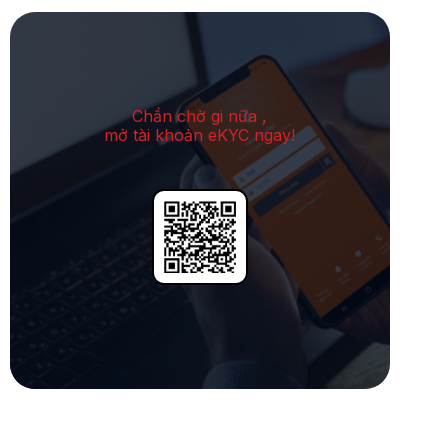
Chần chờ gi nữa ,
mở tài khoản eKYC ngay!