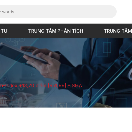
 TƯ
TRUNG TÂM PHÂN TÍCH
TRUNG TÂM
Vn-Index +13,70 điểm [951,99] – SHA