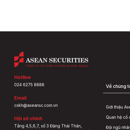
Hotline
024 6275 8888
Về chúng t
Email
cskh@aseansc.com.vn
Giới thiệu A
Quan hệ cổ
Hội sở chính
Tầng 4,5,6,7, số 3 Đặng Thái Thân,
Đội ngũ nhâ