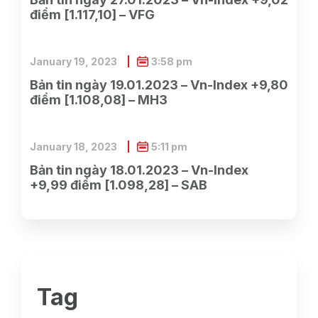
điểm [1.117,10] – VFG
January 19, 2023
3:58 pm
Bản tin ngày 19.01.2023 – Vn-Index +9,80
điểm [1.108,08] – MH3
January 18, 2023
5:11 pm
Bản tin ngày 18.01.2023 – Vn-Index
+9,99 điểm [1.098,28] – SAB
Tag