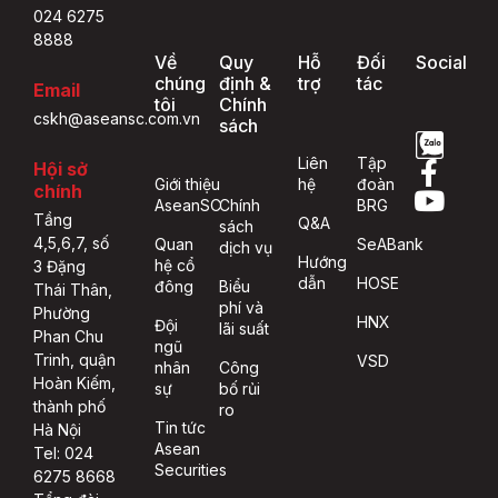
024 6275
8888
Về
Quy
Hỗ
Đối
Social
chúng
định &
trợ
tác
Email
tôi
Chính
cskh@aseansc.com.vn
sách
Liên
Tập
Hội sở
Giới thiệu
hệ
đoàn
chính
AseanSC
Chính
BRG
Tầng
Q&A
sách
4,5,6,7, số
Quan
SeABank
dịch vụ
Hướng
hệ cổ
3 Đặng
dẫn
HOSE
đông
Biểu
Thái Thân,
phí và
Phường
HNX
Đội
lãi suất
Phan Chu
ngũ
Trinh, quận
VSD
nhân
Công
Hoàn Kiếm,
sự
bố rủi
thành phố
ro
Tin tức
Hà Nội
Asean
Tel: 024
Securities
6275 8668