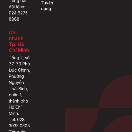
Tổng đài
Tuyển
đặt lệnh:
dụng
024 6275
8888
Chi
nhánh
Tp. Hồ
Chí Minh
Tầng 2, số
77-79 Phó
Đức Chính,
Phường
Nguyễn
Thái Bình,
quận 1,
thành phố
Hồ Chí
Minh.
Tel: 028
3933 0308
Tổng đài