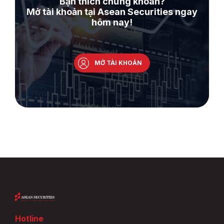
Bạn thích chứng khoán?
Mở tài khoản tại Asean Securities ngay
hôm nay!
MỞ TÀI KHOẢN
Hotline