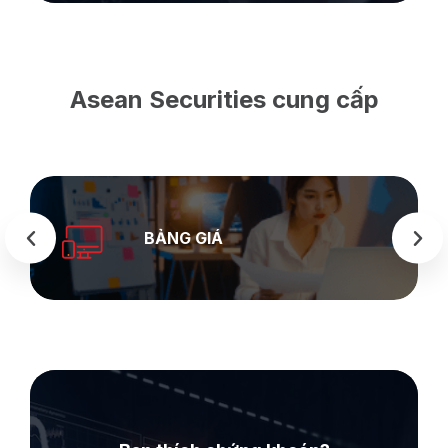
Asean Securities cung cấp
SEAS
BẢNG GIÁ
WEB