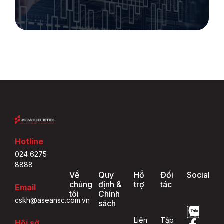
Hotline
024 6275
8888
Về
Quy
Hỗ
Đối
Social
chúng
định &
trợ
tác
Email
tôi
Chính
cskh@aseansc.com.vn
sách
Liên
Tập
Hội sở