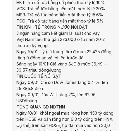
HKT: Trả cổ tức bằng cổ phiếu theo tỷ lệ 10%
VCS: Trả cổ tức bằng tiền mặt theo tỷ lệ 20%
MBB: Trả cổ tức bằng tiền mặt theo tỷ lệ 6%
TCO: Trả cổ tức bằng tiền mặt theo tỷ lệ 5%
TIN KINH TẾ TRONG NƯỚC NỔI BẬT
3 ngân hàng cam kết giảm lãi suất cho vay
Việt Nam tiêu thụ gần 273.000 ô tô năm 2017,
thua xa kỳ vọng
Ngày 10/01: Tỷ giá trung tâm ở mức 22.425 đồng,
tăng 9 đồng so với phiên trước đó
Sáng ngày 10/01: Giá vàng SJC ở mức 36,49 –
36,57 triệu đồng/lượng
TIN QUỐC TẾ NỔI BẬT
Ngày 09/01: Chỉ số Dow Jones tăng 0.41%, lên
25,385.8 điểm
Ngày 09/01: Dầu WTI tăng 2%, lên 62.96
USD/thùng
TỔNG QUAN GD NĐTNN
Ngày 10/01, khối ngoại mua ròng hơn 453 tỷ đồng
trên HOSE và bán ròng hơn 6,3 tỷ đồng trên HNX.
Cụ thể, trên sàn HOSE, họ đã mua vào hơn 30,6