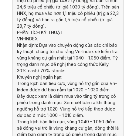
triệu cổ phiếu (trị giá 1.482 tỷ đồng) và bán ra hơn
24,6 triệu cổ phiếu (trị giá 1.030 tỷ đồng). Trên sàn
HNX, họ mua vào hơn 1,1 triệu cổ phiếu (trị giá 22,3
tỷ đồng) và bán ra gần 1,5 triệu cổ phiếu (trị giá
28,7 tỷ đồng).
PHÂN TÍCH KỸ THUẬT
VN-INDEX
Nhận định: Dựa vào chuyển động của các chỉ báo
kỹ thuật, chúng tôi cho rằng Vn-Index sẽ kiểm tra
vùng kháng cự gần nhất tại 1.040 – 1.050 điểm. Tỷ
trọng danh mục đề nghị theo công thức Kelly:
30% cash/ 70% stocks.
Khuyến nghị ngắn hạn:
Trong kịch bản tiêu cực, vùng hỗ trợ gần của Vn-
Index được dự báo nằm tại 1.020 – 1.030 điểm.
Đây được xem là điểm mua vào tăng tỷ trọng cổ
phiếu trong danh mục. Xem xét bán ra khi thủng
ngưỡng hỗ trợ 1.020. Vùng hỗ trợ tiếp theo được
dự báo ở mức 1.000 – 1.010 điểm.
Trong kịch bản tích cực, vùng 1.040 – 1.050 điểm
sẽ đóng vai trò là vùng kháng cự gần, đồng thời là
điểm bán giảm tỷ trọng cổ phiếu trong danh mục.