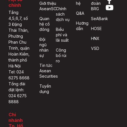
Giới thiệu
hệ
đoàn
chính
AseanSC
Chính
BRG
Tầng
Q&A
sách
4,5,6,7, số
Quan
SeABank
dịch vụ
Hướng
hệ cổ
3 Đặng
dẫn
HOSE
đông
Biểu
Thái Thân,
phí và
Phường
HNX
Đội
lãi suất
Phan Chu
ngũ
Trinh, quận
VSD
nhân
Công
Hoàn Kiếm,
sự
bố rủi
thành phố
ro
Tin tức
Hà Nội
Asean
Tel: 024
Securities
6275 8668
Tổng đài
Tuyển
đặt lệnh:
dụng
024 6275
8888
Chi
nhánh
Tp. Hồ