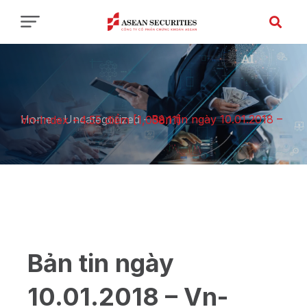
Home
-
Uncategorized
-
Bản tin ngày 10.01.2018 – Vn-Index +4.55 điểm [1,038.11]
Bản tin ngày
10.01.2018 – Vn-