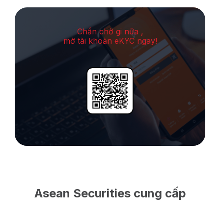
Chần chờ gi nữa ,
mở tài khoản eKYC ngay!
Asean Securities cung cấp