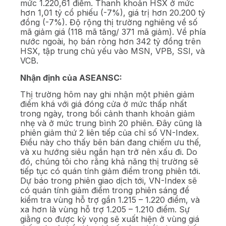
mức 1.220,61 điểm. Thanh khoản HSX ở mức
hơn 1,01 tỷ cổ phiếu (-7%), giá trị hơn 20.200 tỷ
đồng (-7%). Độ rộng thị trường nghiêng về số
mã giảm giá (118 mã tăng/ 371 mã giảm). Về phía
nước ngoài, họ bán ròng hơn 342 tỷ đồng trên
HSX, tập trung chủ yếu vào MSN, VPB, SSI, và
VCB.
Nhận định của ASEANSC:
Thị trường hôm nay ghi nhận một phiên giảm
điểm khá với giá đóng cửa ở mức thấp nhất
trong ngày, trong bối cảnh thanh khoản giảm
nhẹ và ở mức trung bình 20 phiên. Đây cũng là
phiên giảm thứ 2 liên tiếp của chỉ số VN-Index.
Điều này cho thấy bên bán đang chiếm ưu thế,
và xu hướng siêu ngắn hạn trở nên xấu đi. Do
đó, chúng tôi cho rằng khả năng thị trường sẽ
tiếp tục có quán tính giảm điểm trong phiên tới.
Dự báo trong phiên giao dịch tới, VN-Index sẽ
có quán tính giảm điểm trong phiên sáng để
kiểm tra vùng hỗ trợ gần 1.215 – 1.220 điểm, và
xa hơn là vùng hỗ trợ 1.205 – 1.210 điểm. Sự
giằng co được kỳ vọng sẽ xuất hiện ở vùng giá