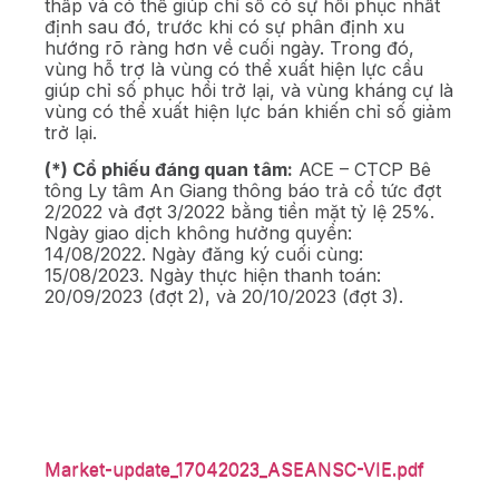
thấp và có thể giúp chỉ số có sự hồi phục nhất
định sau đó, trước khi có sự phân định xu
hướng rõ ràng hơn về cuối ngày. Trong đó,
vùng hỗ trợ là vùng có thể xuất hiện lực cầu
giúp chỉ số phục hồi trở lại, và vùng kháng cự là
vùng có thể xuất hiện lực bán khiến chỉ số giảm
trở lại.
(*) Cổ phiếu đáng quan tâm:
ACE – CTCP Bê
tông Ly tâm An Giang thông báo trả cổ tức đợt
2/2022 và đợt 3/2022 bằng tiền mặt tỷ lệ 25%.
Ngày giao dịch không hưởng quyền:
14/08/2022. Ngày đăng ký cuối cùng:
15/08/2023. Ngày thực hiện thanh toán:
20/09/2023 (đợt 2), và 20/10/2023 (đợt 3).
Market-update_17042023_ASEANSC-VIE.pdf
Market-update_17042023_ASEANSC-VIE.pdf