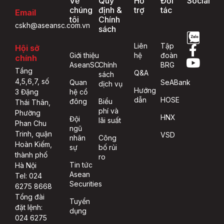
Về
Quy
Hỗ
Đối
Social
chúng
định &
trợ
tác
Email
tôi
Chính
cskh@aseansc.com.vn
sách
Liên
Tập
Hội sở
Giới thiệu
hệ
đoàn
chính
AseanSC
Chính
BRG
Tầng
Q&A
sách
4,5,6,7, số
Quan
SeABank
dịch vụ
Hướng
hệ cổ
3 Đặng
dẫn
HOSE
đông
Biểu
Thái Thân,
phí và
Phường
HNX
Đội
lãi suất
Phan Chu
ngũ
Trinh, quận
VSD
nhân
Công
Hoàn Kiếm,
sự
bố rủi
thành phố
ro
Tin tức
Hà Nội
Asean
Tel: 024
Securities
6275 8668
Tổng đài
Tuyển
đặt lệnh:
dụng
024 6275