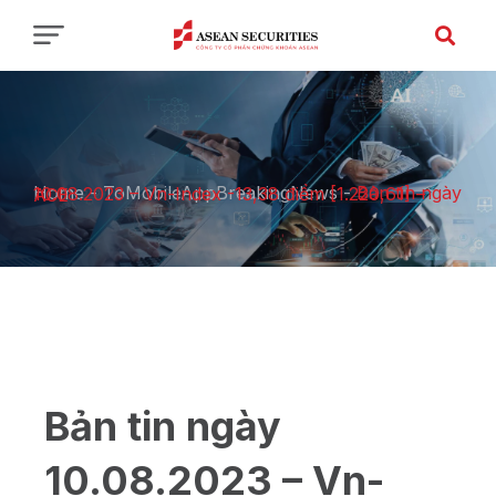
Home
-
ToMobileAppBreakingNews
-
Bản tin ngày 10.08.2023 – Vn-Index -13,38 điểm [1.220,61] – ACE
Bản tin ngày
10.08.2023 – Vn-