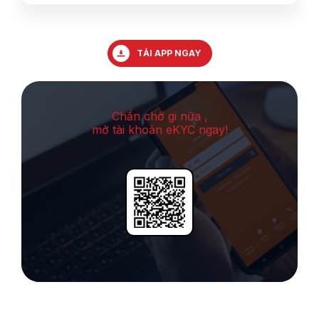
TẢI APP NGAY
Chần chờ gi nữa ,
mở tài khoản eKYC ngay!