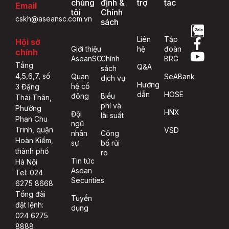
chúng
định &
trợ
tác
Email
tôi
Chính
cskh@aseansc.com.vn
sách
Liên
Tập
Hội sở
Giới thiệu
hệ
đoàn
chính
AseanSC
Chính
BRG
Tầng
Q&A
sách
4,5,6,7, số
Quan
SeABank
dịch vụ
Hướng
hệ cổ
3 Đặng
dẫn
HOSE
đông
Biểu
Thái Thân,
phí và
Phường
HNX
Đội
lãi suất
Phan Chu
ngũ
Trinh, quận
VSD
nhân
Công
Hoàn Kiếm,
sự
bố rủi
thành phố
ro
Tin tức
Hà Nội
Asean
Tel: 024
Securities
6275 8668
Tổng đài
Tuyển
đặt lệnh:
dụng
024 6275
8888