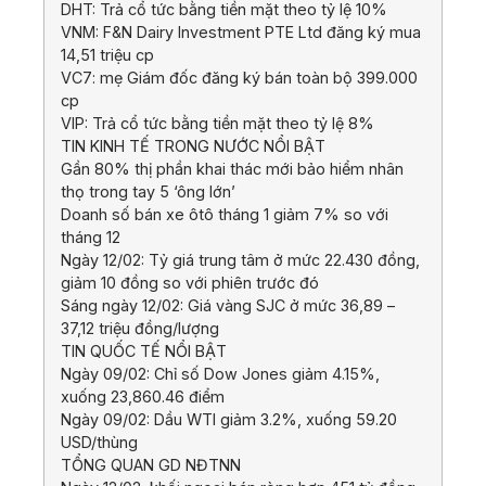
DHT: Trả cổ tức bằng tiền mặt theo tỷ lệ 10%
VNM: F&N Dairy Investment PTE Ltd đăng ký mua
14,51 triệu cp
VC7: mẹ Giám đốc đăng ký bán toàn bộ 399.000
cp
VIP: Trả cổ tức bằng tiền mặt theo tỷ lệ 8%
TIN KINH TẾ TRONG NƯỚC NỔI BẬT
Gần 80% thị phần khai thác mới bảo hiểm nhân
thọ trong tay 5 ‘ông lớn’
Doanh số bán xe ôtô tháng 1 giảm 7% so với
tháng 12
Ngày 12/02: Tỷ giá trung tâm ở mức 22.430 đồng,
giảm 10 đồng so với phiên trước đó
Sáng ngày 12/02: Giá vàng SJC ở mức 36,89 –
37,12 triệu đồng/lượng
TIN QUỐC TẾ NỔI BẬT
Ngày 09/02: Chỉ số Dow Jones giảm 4.15%,
xuống 23,860.46 điểm
Ngày 09/02: Dầu WTI giảm 3.2%, xuống 59.20
USD/thùng
TỔNG QUAN GD NĐTNN