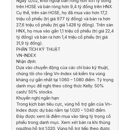
Ngày 12/02, khối ngoại bán ròng hơn 451 tỷ đồng
trên HOSE và bán ròng hơn 9,4 tỷ đồng trên HNX.
Cụ thể, trên sàn HOSE, họ đã mua vào hơn 17,2
triệu cổ phiếu (trị giá 977 tỷ đồng) và bán ra hơn
27,6 triệu cổ phiếu (trị giá 1.428 tỷ đồng). Trên sàn
HNX, họ mua vào gần 1,1 triệu cổ phiếu (trị giá 22,4
tỷ đồng) và bán ra hơn 1,4 triệu cổ phiếu (trị giá
31,9 tỷ đồng).
PHÂN TÍCH KỸ THUẬT
VN-INDEX
Nhận định:
Dựa vào chuyển động của các chỉ báo kỹ thuật,
chúng tôi cho rằng Vn-Index sẽ kiểm tra vùng
kháng cự gần nhất tại 1.060 – 1.080 điểm. Tỷ trọng
danh mục đề nghị theo công thức Kelly: 50%
cash/ 50% stocks.
Khuyến nghị ngắn hạn:
Trong kịch bản tiêu cực, vùng hỗ trợ gần của Vn-
Index được dự báo nằm tại 1.020 – 1.040 điểm.
Đây được xem là điểm mua vào tăng tỷ trọng cổ
phiếu trong danh mục. Xem xét bán ra khi thủng
ngưỡng hỗ trợ 1.020. Vùng hỗ trợ tiếp theo được