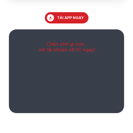
TẢI APP NGAY
Chần chờ gi nữa ,
mở tài khoản eKYC ngay!