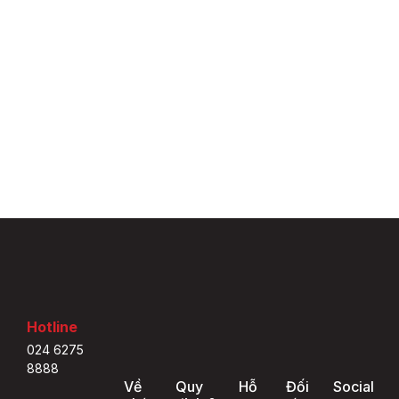
Hotline
024 6275
8888
Về
Quy
Hỗ
Đối
Social