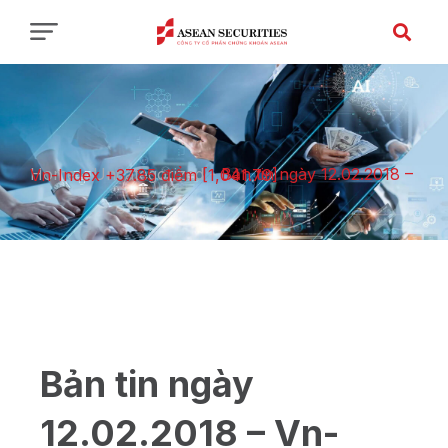
Home
-
Uncategorized
-
Bản tin ngày 12.02.2018 – Vn-Index +37.85 điểm [1,041.79]
Bản tin ngày
12.02.2018 – Vn-