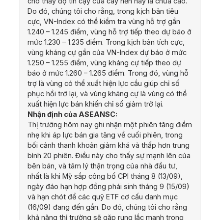
cho thấy độ tin cậy của cây nến này là chưa cao.
Do đó, chúng tôi cho rằng, trong kịch bản tiêu
cực, VN-Index có thể kiểm tra vùng hỗ trợ gần
1.240 – 1.245 điểm, vùng hỗ trợ tiếp theo dự báo ở
mức 1.230 – 1.235 điểm. Trong kịch bản tích cực,
vùng kháng cự gần của VN-Index dự báo ở mức
1.250 – 1.255 điểm, vùng kháng cự tiếp theo dự
báo ở mức 1.260 – 1.265 điểm. Trong đó, vùng hỗ
trợ là vùng có thể xuất hiện lực cầu giúp chỉ số
phục hồi trở lại, và vùng kháng cự là vùng có thể
xuất hiện lực bán khiến chỉ số giảm trở lại.
Nhận định của ASEANSC:
Thị trường hôm nay ghi nhận một phiên tăng điểm
nhẹ khi áp lực bán gia tăng về cuối phiên, trong
bối cảnh thanh khoản giảm khá và thấp hơn trung
bình 20 phiên. Điều này cho thấy sự mạnh lên của
bên bán, và tâm lý thận trọng của nhà đầu tư,
nhất là khi Mỹ sắp công bố CPI tháng 8 (13/09),
ngày đáo hạn hợp đồng phái sinh tháng 9 (15/09)
và hạn chót để các quỹ ETF cơ cấu danh mục
(16/09) đang đến gần. Do đó, chúng tôi cho rằng
khả năng thị trường sẽ gặp rung lắc mạnh trong