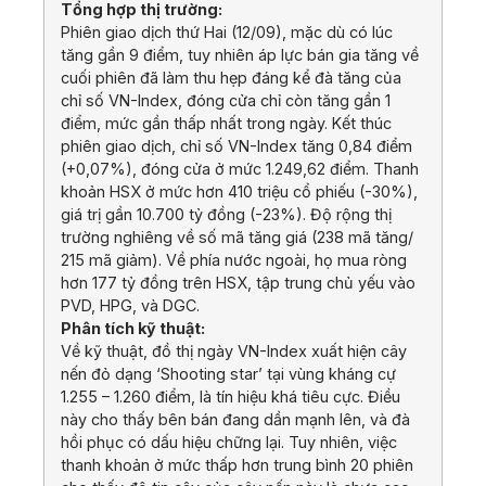
Tổng hợp thị trường:
Phiên giao dịch thứ Hai (12/09), mặc dù có lúc
tăng gần 9 điểm, tuy nhiên áp lực bán gia tăng về
cuối phiên đã làm thu hẹp đáng kể đà tăng của
chỉ số VN-Index, đóng cửa chỉ còn tăng gần 1
điểm, mức gần thấp nhất trong ngày. Kết thúc
phiên giao dịch, chỉ số VN-Index tăng 0,84 điểm
(+0,07%), đóng cửa ở mức 1.249,62 điểm. Thanh
khoản HSX ở mức hơn 410 triệu cổ phiếu (-30%),
giá trị gần 10.700 tỷ đồng (-23%). Độ rộng thị
trường nghiêng về số mã tăng giá (238 mã tăng/
215 mã giảm). Về phía nước ngoài, họ mua ròng
hơn 177 tỷ đồng trên HSX, tập trung chủ yếu vào
PVD, HPG, và DGC.
Phân tích kỹ thuật:
Về kỹ thuật, đồ thị ngày VN-Index xuất hiện cây
nến đỏ dạng ‘Shooting star’ tại vùng kháng cự
1.255 – 1.260 điểm, là tín hiệu khá tiêu cực. Điều
này cho thấy bên bán đang dần mạnh lên, và đà
hồi phục có dấu hiệu chững lại. Tuy nhiên, việc
thanh khoản ở mức thấp hơn trung bình 20 phiên