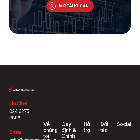
MỞ TÀI KHOẢN
Hotline
024 6275
8888
Về
Quy
Hỗ
Đối
Social
chúng
định &
trợ
tác
Email
tôi
Chính
cskh@aseansc.com.vn