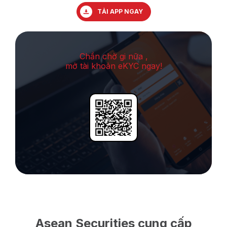
TẢI APP NGAY
Chần chờ gi nữa ,
mở tài khoản eKYC ngay!
Asean Securities cung cấp