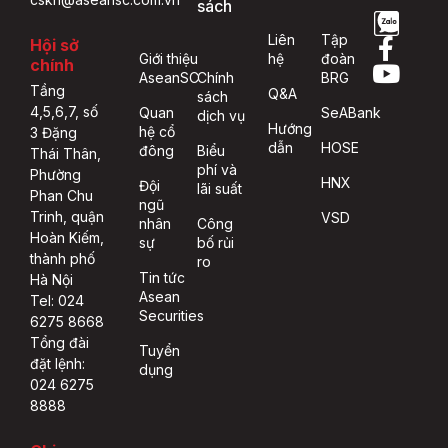
sách
Liên
Tập
Hội sở
Giới thiệu
hệ
đoàn
chính
AseanSC
Chính
BRG
Tầng
Q&A
sách
4,5,6,7, số
Quan
SeABank
dịch vụ
Hướng
hệ cổ
3 Đặng
dẫn
HOSE
đông
Biểu
Thái Thân,
phí và
Phường
HNX
Đội
lãi suất
Phan Chu
ngũ
Trinh, quận
VSD
nhân
Công
Hoàn Kiếm,
sự
bố rủi
thành phố
ro
Tin tức
Hà Nội
Asean
Tel: 024
Securities
6275 8668
Tổng đài
Tuyển
đặt lệnh:
dụng
024 6275
8888