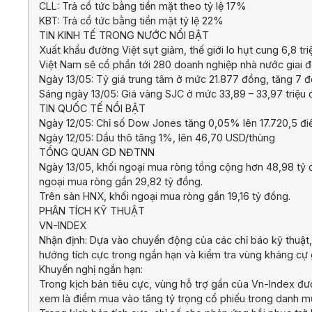
CLL: Trả cổ tức bằng tiền mặt theo tỷ lệ 17%
KBT: Trả cổ tức bằng tiền mặt tỷ lệ 22%
TIN KINH TẾ TRONG NƯỚC NỔI BẬT
Xuất khẩu đường Việt sụt giảm, thế giới lo hụt cung 6,8 tri
Việt Nam sẽ cổ phần tới 280 doanh nghiệp nhà nước giai
Ngày 13/05: Tỷ giá trung tâm ở mức 21.877 đồng, tăng 7 
Sáng ngày 13/05: Giá vàng SJC ở mức 33,89 – 33,97 triệu
TIN QUỐC TẾ NỔI BẬT
Ngày 12/05: Chỉ số Dow Jones tăng 0,05% lên 17.720,5 đ
Ngày 12/05: Dầu thô tăng 1%, lên 46,70 USD/thùng
TỔNG QUAN GD NĐTNN
Ngày 13/05, khối ngoại mua ròng tổng cộng hơn 48,98 tỷ đ
ngoại mua ròng gần 29,82 tỷ đồng.
Trên sàn HNX, khối ngoại mua ròng gần 19,16 tỷ đồng.
PHÂN TÍCH KỸ THUẬT
VN-INDEX
Nhận định: Dựa vào chuyển động của các chỉ báo kỹ thuật,
hướng tích cực trong ngắn hạn và kiểm tra vùng kháng cự g
Khuyến nghị ngắn hạn:
Trong kịch bản tiêu cực, vùng hỗ trợ gần của Vn-Index đ
xem là điểm mua vào tăng tỷ trọng cổ phiếu trong danh m