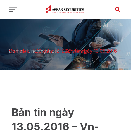
Home
-
Uncategorized
-
Bản tin ngày 13.05.2016 – Vn-Index -1.30 điểm [610.82 điểm]
Bản tin ngày
13.05.2016 – Vn-