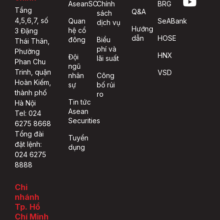
AseanSC
Chính
BRG
Tầng
Q&A
sách
4,5,6,7, số
Quan
SeABank
dịch vụ
Hướng
hệ cổ
3 Đặng
dẫn
HOSE
đông
Biểu
Thái Thân,
phí và
Phường
HNX
Đội
lãi suất
Phan Chu
ngũ
Trinh, quận
VSD
nhân
Công
Hoàn Kiếm,
sự
bố rủi
thành phố
ro
Tin tức
Hà Nội
Asean
Tel: 024
Securities
6275 8668
Tổng đài
Tuyển
đặt lệnh:
dụng
024 6275
8888
Chi
nhánh
Tp. Hồ
Chí Minh