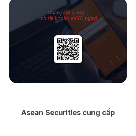
Chần chờ gi nữa ,
mở tài khoản eKYC ngay!
Asean Securities cung cấp