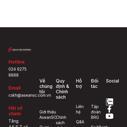
Hotline
024 6275
8888
Về
Quy
Hỗ
Đối
Social
chúng
định &
trợ
tác
Email
tôi
Chính
cskh@aseansc.com.vn
sách
Liên
Tập
Hội sở
Giới thiệu
hệ
đoàn
chính
AseanSC
Chính
BRG
Tầng
Q&A
sách
4,5,6,7, số