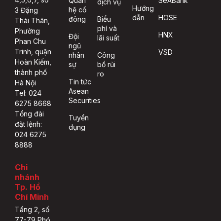
Quan
SeABank
dịch vụ
Hướng
hệ cổ
3 Đặng
dẫn
HOSE
đông
Biểu
Thái Thân,
phí và
Phường
HNX
Đội
lãi suất
Phan Chu
ngũ
Trinh, quận
VSD
nhân
Công
Hoàn Kiếm,
sự
bố rủi
thành phố
ro
Tin tức
Hà Nội
Asean
Tel: 024
Securities
6275 8668
Tổng đài
Tuyển
đặt lệnh:
dụng
024 6275
8888
Chi
nhánh
Tp. Hồ
Chí Minh
Tầng 2, số
77-79 Phó