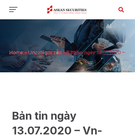
Home
-
Uncategorized
-
Bản tin ngày 13.07.2020 – Vn-Index -2,49 điểm [868,72]
Bản tin ngày
13.07.2020 – Vn-