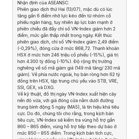
Nhận định của ASEANSC:
Phiên giao dịch thứ Hai (13/07), mặc dù có lúc
tăng gần 6 điểm nhờ lực kéo đến từ nhóm cổ
phiếu ngân hàng, tuy nhiên áp lực bán mạnh ở
phiên chiều đã đẩy chỉ số VN-Index giảm hơn 2
điểm, mức gần thấp nhất trong ngày. Kết thúc
phiên giao dịch, chỉ số VN-Index giảm 2,49 điểm
(-0,29%), đóng cửa ở mức 868,72. Thanh khoản
HSX ở mức hơn 246 triệu cổ phiếu (-15%), giá trị
hơn 4.300 tỷ đồng (-10%). Độ rộng thị trường
nghiêng về số mã giảm giá (149 mã tăng/ 230 mã
giảm). Về phía nước ngoài, họ bán ròng hơn 62 tỷ
đồng trên HSX, tập trung chủ yếu vào STB, VRE,
SSI, GEX, và DXG.
Về kỹ thuật, đồ thị ngày VN-Index xuất hiện cây
nến đỏ vừa, với giá đóng cửa nằm dưới đường
trung bình động 5 ngày (MA5), là tín hiệu khá tiêu
cực. Do đó, chúng tôi cho rằng, trong kịch bản
tiêu cực, VN-Index sẽ kiểm tra vùng hỗ trợ gần
860 – 865 điểm, vùng hỗ trợ tiếp theo dự báo ở
mức 850 – 855 điểm. Trong kịch bản tích cực,