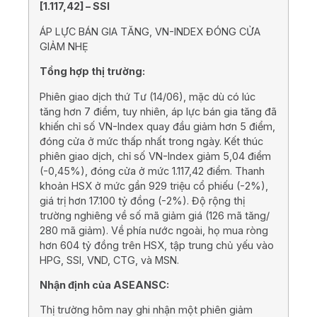
[
1.117,42
] –
SSI
ÁP LỰC BÁN GIA TĂNG, VN-INDEX ĐÓNG CỬA
GIẢM NHẸ
Tổng hợp thị trường:
Phiên giao dịch thứ Tư (14/06), mặc dù có lúc
tăng hơn 7 điểm, tuy nhiên, áp lực bán gia tăng đã
khiến chỉ số VN-Index quay đầu giảm hơn 5 điểm,
đóng cửa ở mức thấp nhất trong ngày. Kết thúc
phiên giao dịch, chỉ số VN-Index giảm 5,04 điểm
(-0,45%), đóng cửa ở mức 1.117,42 điểm. Thanh
khoản HSX ở mức gần 929 triệu cổ phiếu (-2%),
giá trị hơn 17.100 tỷ đồng (-2%). Độ rộng thị
trường nghiêng về số mã giảm giá (126 mã tăng/
280 mã giảm). Về phía nước ngoài, họ mua ròng
hơn 604 tỷ đồng trên HSX, tập trung chủ yếu vào
HPG, SSI, VND, CTG, và MSN.
Nhận định của ASEANSC:
Thị trường hôm nay ghi nhận một phiên giảm