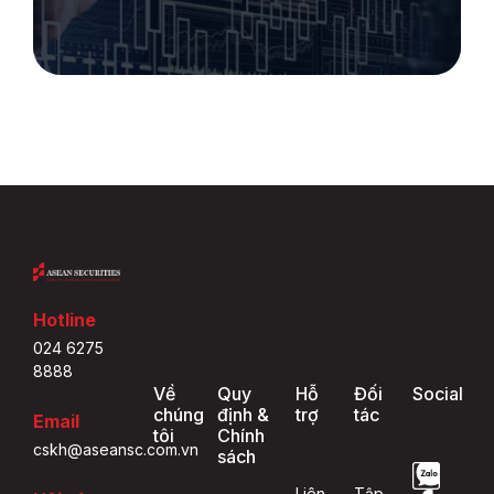
Hotline
024 6275
8888
Về
Quy
Hỗ
Đối
Social
chúng
định &
trợ
tác
Email
tôi
Chính
cskh@aseansc.com.vn
sách
Liên
Tập