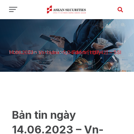
Home
-
Bản tin thị trường
-
Bản tin ngày 14.06.2023 – Vn-Index -5,04 điểm [1.117,42] – SSI
Bản tin ngày
14.06.2023 – Vn-