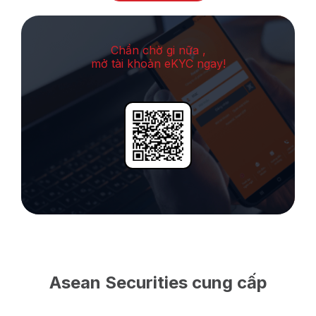
Chần chờ gi nữa ,
mở tài khoản eKYC ngay!
Asean Securities cung cấp