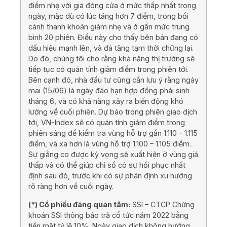
điểm nhẹ với giá đóng cửa ở mức thấp nhất trong
ngày, mặc dù có lúc tăng hơn 7 điểm, trong bối
cảnh thanh khoản giảm nhẹ và ở gần mức trung
bình 20 phiên. Điều này cho thấy bên bán đang có
dấu hiệu mạnh lên, và đà tăng tạm thời chững lại.
Do đó, chúng tôi cho rằng khả năng thị trường sẽ
tiếp tục có quán tính giảm điểm trong phiên tới.
Bên cạnh đó, nhà đầu tư cũng cần lưu ý rằng ngày
mai (15/06) là ngày đáo hạn hợp đồng phái sinh
tháng 6, và có khả năng xảy ra biến động khó
lường về cuối phiên. Dự báo trong phiên giao dịch
tới, VN-Index sẽ có quán tính giảm điểm trong
phiên sáng để kiểm tra vùng hỗ trợ gần 1.110 – 1.115
điểm, và xa hơn là vùng hỗ trợ 1.100 – 1.105 điểm.
Sự giằng co được kỳ vọng sẽ xuất hiện ở vùng giá
thấp và có thể giúp chỉ số có sự hồi phục nhất
định sau đó, trước khi có sự phân định xu hướng
rõ ràng hơn về cuối ngày.
(*) Cổ phiếu đáng quan tâm:
SSI – CTCP Chứng
khoán SSI thông báo trả cổ tức năm 2022 bằng
tiền mặt tỷ lệ 10%. Ngày giao dịch không hưởng