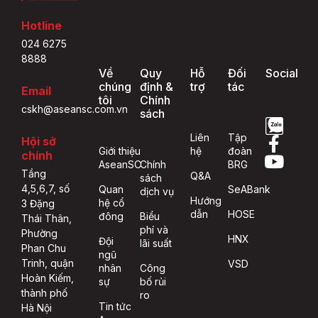
Hotline
024 6275
8888
Về
Quy
Hỗ
Đối
Social
chúng
định &
trợ
tác
Email
tôi
Chính
cskh@aseansc.com.vn
sách
Liên
Tập
Hội sở
Giới thiệu
hệ
đoàn
chính
AseanSC
Chính
BRG
Tầng
Q&A
sách
4,5,6,7, số
Quan
SeABank
dịch vụ
Hướng
hệ cổ
3 Đặng
dẫn
HOSE
đông
Biểu
Thái Thân,
phí và
Phường
HNX
Đội
lãi suất
Phan Chu
ngũ
Trinh, quận
VSD
nhân
Công
Hoàn Kiếm,
sự
bố rủi
thành phố
ro
Tin tức
Hà Nội