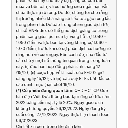
phiên. Điều này cho thấy sự giằng co của bên
mua và bên bán, và xu hướng siêu ngắn hạn vẫn
chưa thực sự rõ ràng. Do đó, chúng tôi cho rằng
thị trường nhiều khả năng sẽ tiếp tục gặp rung lắc
trong phiên tới. Dự báo trong phiên giao dịch tới,
chỉ số VN-Index có thể giao dịch giằng co trong
phiên sáng giữa lực mua tại vùng hỗ trợ 1.040 –
1.050 điểm và lực bán tại vùng kháng cự 1.060 –
1070 điểm, trước khi có sự phân định xu hướng rõ
ràng hơn về cuối ngày. Bên cạnh đó, nhà đầu tư
cần chú ý một số thông tin quan trọng trong tuần
này: (i) đáo hạn hợp đồng phái sinh tháng 12
(15/12); (ii) cuộc họp về lãi suất của FED (2 giờ
sáng ngày 15/12); và (iii) các quỹ ETFs bắt đầu cơ
cấu danh mục (hạn chót 16/12).
(*) Cổ phiếu đáng quan tâm:
QHD – CTCP Que
hàn điện Việt Đức thông báo tạm ứng cổ tức năm
2022 bằng tiền mặt tỷ lệ 20%. Ngày giao dịch
không hưởng quyền: 26/12/2022. Ngày đăng ký
cuối cùng: 27/12/2022. Ngày thực hiện thanh toán:
06/01/2023.
Chi tiết xin xem trong file đính kèm.