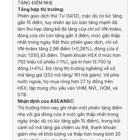
TĂNG ĐIỂM NHẸ
Tổng hợp thị trường:
Phiên giao dịch thứ Tư (14/12), mặc dù có lúc tăng
gần 15 điểm, tuy nhiên áp lực bán tăng mạnh đã
làm thu hẹp đáng kể đà tăng của chỉ số VN-Index,
đóng cửa chỉ còn tăng gần 3 điểm, mức gần thấp
nhất trong ngày. Kết thúc phiên giao dịch, chỉ số
VN-Index tăng 2,98 điểm (+0,28%), đóng cửa ở
mức 1.050,43 điểm. Thanh khoản HSX ở mức hơn
792 triệu cổ phiếu (-1%), giá trị hơn 13.700 tỷ
đồng (+4%). Độ rộng thị trường nghiêng về số
mã tăng giá (252 mã tăng/ 161 mã giảm). Về phía
nước ngoài, họ mua ròng hơn 27 tỷ đồng trên
HSX, tập trung chủ yếu vào VHM, NVL, HCM, và
STB.
Nhận định của ASEANSC:
Thị trường hôm nay ghi nhận một phiên tăng điểm
nhẹ với giá đóng cửa ở mức gần thấp nhất trong
ngày (mặc dù có lúc tăng gần 15 điểm), trong bối
cảnh số mã tăng giá chiếm ưu thế, thanh khoản
giảm nhẹ về khối lượng và thấp hơn trung bình 20