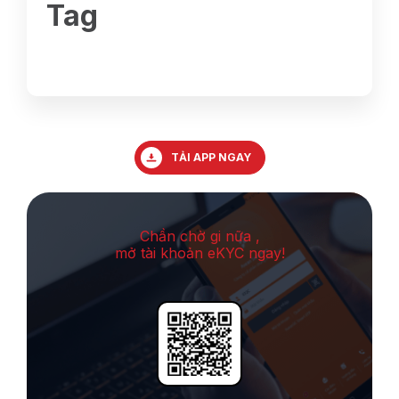
Tag
TẢI APP NGAY
Chần chờ gi nữa ,
mở tài khoản eKYC ngay!