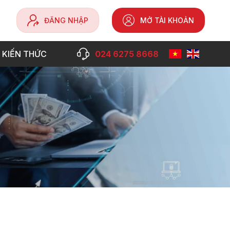
ĐĂNG NHẬP
MỞ TÀI KHOẢN
 KIẾN THỨC
024 6275 8668