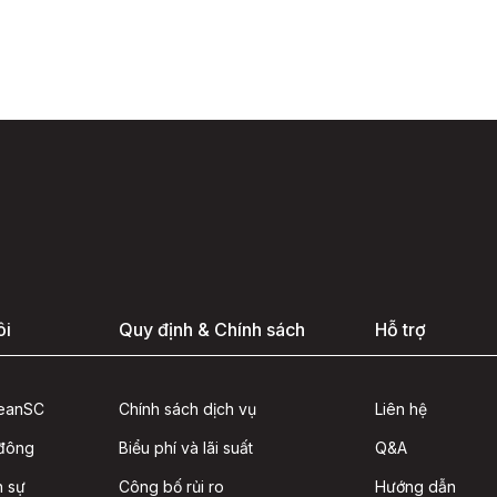
ôi
Quy định & Chính sách
Hỗ trợ
seanSC
Chính sách dịch vụ
Liên hệ
 đông
Biểu phí và lãi suất
Q&A
n sự
Công bố rủi ro
Hướng dẫn