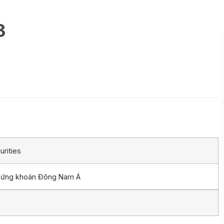
3
rities
chứng khoán Đông Nam Á