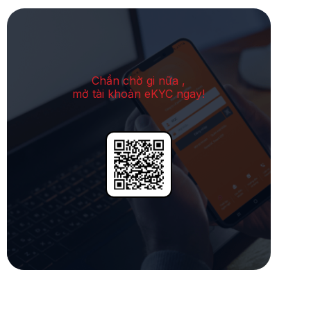
Chần chờ gi nữa ,
mở tài khoản eKYC ngay!