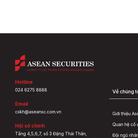
Hotline
024 6275 8888
Về chúng t
Email
cskh@aseansc.com.vn
Giới thiệu A
Quan hệ cổ
Hội sở chính
Tầng 4,5,6,7, số 3 Đặng Thái Thân,
Đội ngũ nhâ