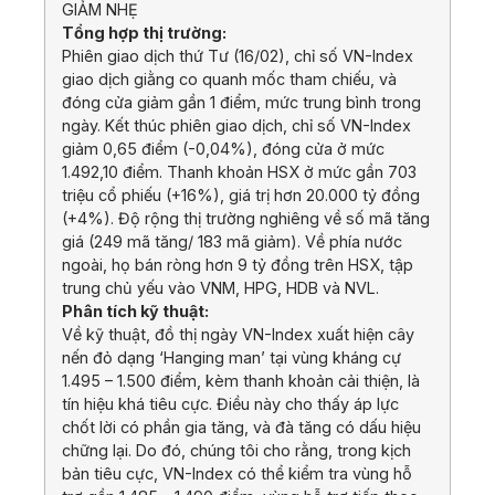
GIẢM NHẸ
Tổng hợp thị trường:
Phiên giao dịch thứ Tư (16/02), chỉ số VN-Index
giao dịch giằng co quanh mốc tham chiếu, và
đóng cửa giảm gần 1 điểm, mức trung bình trong
ngày. Kết thúc phiên giao dịch, chỉ số VN-Index
giảm 0,65 điểm (-0,04%), đóng cửa ở mức
1.492,10 điểm. Thanh khoản HSX ở mức gần 703
triệu cổ phiếu (+16%), giá trị hơn 20.000 tỷ đồng
(+4%). Độ rộng thị trường nghiêng về số mã tăng
giá (249 mã tăng/ 183 mã giảm). Về phía nước
ngoài, họ bán ròng hơn 9 tỷ đồng trên HSX, tập
trung chủ yếu vào VNM, HPG, HDB và NVL.
Phân tích kỹ thuật:
Về kỹ thuật, đồ thị ngày VN-Index xuất hiện cây
nến đỏ dạng ‘Hanging man’ tại vùng kháng cự
1.495 – 1.500 điểm, kèm thanh khoản cải thiện, là
tín hiệu khá tiêu cực. Điều này cho thấy áp lực
chốt lời có phần gia tăng, và đà tăng có dấu hiệu
chững lại. Do đó, chúng tôi cho rằng, trong kịch
bản tiêu cực, VN-Index có thể kiểm tra vùng hỗ