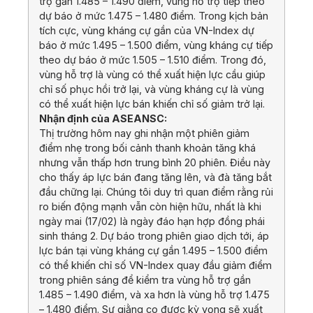
trợ gần 1.485 – 1.490 điểm, vùng hỗ trợ tiếp theo
dự báo ở mức 1.475 – 1.480 điểm. Trong kịch bản
tích cực, vùng kháng cự gần của VN-Index dự
báo ở mức 1.495 – 1.500 điểm, vùng kháng cự tiếp
theo dự báo ở mức 1.505 – 1.510 điểm. Trong đó,
vùng hỗ trợ là vùng có thể xuất hiện lực cầu giúp
chỉ số phục hồi trở lại, và vùng kháng cự là vùng
có thể xuất hiện lực bán khiến chỉ số giảm trở lại.
Nhận định của ASEANSC:
Thị trường hôm nay ghi nhận một phiên giảm
điểm nhẹ trong bối cảnh thanh khoản tăng khá
nhưng vẫn thấp hơn trung bình 20 phiên. Điều này
cho thấy áp lực bán đang tăng lên, và đà tăng bắt
đầu chững lại. Chúng tôi duy trì quan điểm rằng rủi
ro biến động mạnh vẫn còn hiện hữu, nhất là khi
ngày mai (17/02) là ngày đáo hạn hợp đồng phái
sinh tháng 2. Dự báo trong phiên giao dịch tới, áp
lực bán tại vùng kháng cự gần 1.495 – 1.500 điểm
có thể khiến chỉ số VN-Index quay đầu giảm điểm
trong phiên sáng để kiểm tra vùng hỗ trợ gần
1.485 – 1.490 điểm, và xa hơn là vùng hỗ trợ 1.475
– 1.480 điểm. Sự giằng co được kỳ vọng sẽ xuất