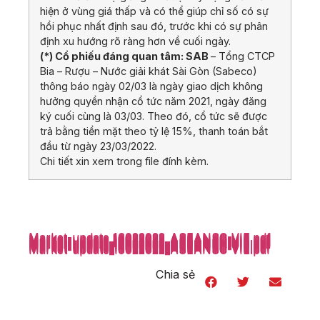
hiện ở vùng giá thấp và có thể giúp chỉ số có sự
hồi phục nhất định sau đó, trước khi có sự phân
định xu hướng rõ ràng hơn về cuối ngày.
(*) Cổ phiếu đáng quan tâm: SAB
– Tổng CTCP
Bia – Rượu – Nước giải khát Sài Gòn (Sabeco)
thông báo ngày 02/03 là ngày giao dịch không
hưởng quyền nhận cổ tức năm 2021, ngày đăng
ký cuối cùng là 03/03. Theo đó, cổ tức sẽ được
trả bằng tiền mặt theo tỷ lệ 15%, thanh toán bắt
đầu từ ngày 23/03/2022.
Chi tiết xin xem trong file đính kèm.
Market-update_16022022_ASEANSC-VIE.pdf
Market-update_16022022_ASEANSC-VIE.pdf
Market-update_16022022_ASEANSC-VIE.pdf
Market-update_16022022_ASEANSC-VIE.pdf
Market-update_16022022_ASEANSC-VIE.pdf
Market-update_16022022_ASEANSC-VIE.pdf
Market-update_16022022_ASEANSC-VIE.pdf
Market-update_16022022_ASEANSC-VIE.pdf
Market-update_16022022_ASEANSC-VIE.pdf
Market-update_16022022_ASEANSC-VIE.pdf
Market-update_16022022_ASEANSC-VIE.pdf
Market-update_16022022_ASEANSC-VIE.pdf
Market-update_16022022_ASEANSC-VIE.pdf
Market-update_16022022_ASEANSC-VIE.pdf
Market-update_16022022_ASEANSC-VIE.pdf
Market-update_16022022_ASEANSC-VIE.pdf
Market-update_16022022_ASEANSC-VIE.pdf
Market-update_16022022_ASEANSC-VIE.pdf
Market-update_16022022_ASEANSC-VIE.pdf
Chia sẻ