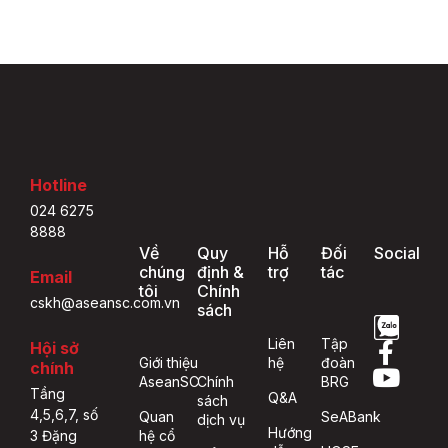
Hotline
024 6275
8888
Về
Quy
Hỗ
Đối
Social
chúng
định &
trợ
tác
Email
tôi
Chính
cskh@aseansc.com.vn
sách
Liên
Tập
Hội sở
Giới thiệu
hệ
đoàn
chính
AseanSC
Chính
BRG
Tầng
Q&A
sách
4,5,6,7, số
Quan
SeABank
dịch vụ
Hướng
hệ cổ
3 Đặng