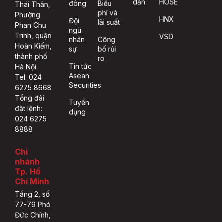
dẫn
HOSE
đông
Biểu
Thái Thân,
phí và
Phường
HNX
Đội
lãi suất
Phan Chu
ngũ
Trinh, quận
VSD
nhân
Công
Hoàn Kiếm,
sự
bố rủi
thành phố
ro
Tin tức
Hà Nội
Asean
Tel: 024
Securities
6275 8668
Tổng đài
Tuyển
đặt lệnh:
dụng
024 6275
8888
Chi
nhánh
Tp. Hồ
Chí Minh
Tầng 2, số
77-79 Phó
Đức Chính,