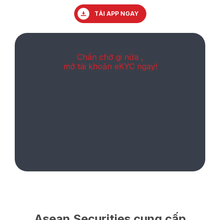
TẢI APP NGAY
Chần chờ gi nữa ,
mở tài khoản eKYC ngay!
Asean Securities cung cấp