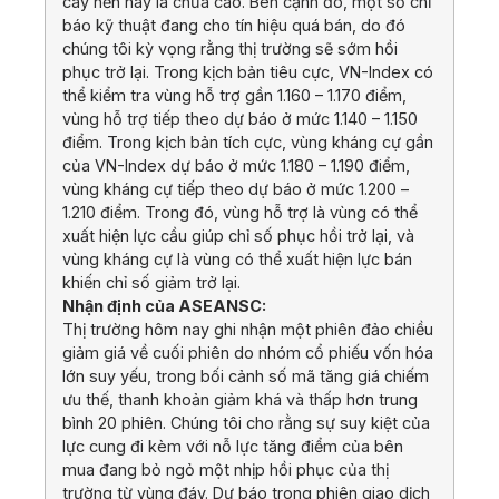
cây nến này là chưa cao. Bên cạnh đó, một số chỉ
báo kỹ thuật đang cho tín hiệu quá bán, do đó
chúng tôi kỳ vọng rằng thị trường sẽ sớm hồi
phục trở lại. Trong kịch bản tiêu cực, VN-Index có
thể kiểm tra vùng hỗ trợ gần 1.160 – 1.170 điểm,
vùng hỗ trợ tiếp theo dự báo ở mức 1.140 – 1.150
điểm. Trong kịch bản tích cực, vùng kháng cự gần
của VN-Index dự báo ở mức 1.180 – 1.190 điểm,
vùng kháng cự tiếp theo dự báo ở mức 1.200 –
1.210 điểm. Trong đó, vùng hỗ trợ là vùng có thể
xuất hiện lực cầu giúp chỉ số phục hồi trở lại, và
vùng kháng cự là vùng có thể xuất hiện lực bán
khiến chỉ số giảm trở lại.
Nhận định của ASEANSC:
Thị trường hôm nay ghi nhận một phiên đảo chiều
giảm giá về cuối phiên do nhóm cổ phiếu vốn hóa
lớn suy yếu, trong bối cảnh số mã tăng giá chiếm
ưu thế, thanh khoản giảm khá và thấp hơn trung
bình 20 phiên. Chúng tôi cho rằng sự suy kiệt của
lực cung đi kèm với nỗ lực tăng điểm của bên
mua đang bỏ ngỏ một nhịp hồi phục của thị
trường từ vùng đáy. Dự báo trong phiên giao dịch