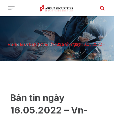
Home
-
Uncategorized
-
Bản tin ngày 16.05.2022 – Vn-Index -10,82 điểm [1.171,95] – VGG
Bản tin ngày
16.05.2022 – Vn-