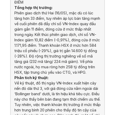
ĐIỂM
Tổng hợp thị trường:
Phiên giao dịch thứ Hai (16/05), mặc dù có lúc
tăng hơn 33 điểm, tuy nhiên áp lực bán tăng mạnh
về cuối phiên đã đẩy chỉ số VN-Index quay đầu
giảm gần 11 điểm, đóng cửa ở mức thấp nhất
trong ngày. Kết thúc phiên giao dịch, chỉ số VN-
Index giảm 10,82 điểm (-0,91%), đóng cửa ở mức
1.171,95 điểm. Thanh khoản HSX ở mức hơn 584
triệu cổ phiếu (-29%), giá trị gần 14.600 tỷ đồng
(-28%). Độ rộng thị trường nghiêng về số mã
tăng giá (232 mã tăng/ 224 mã giảm). Về phía
nước ngoài, họ mua ròng hơn 258 tỷ đồng trên
HSX, tập trung chủ yếu vào CTG, và HPG.
Phân tích kỹ thuật:
Về kỹ thuật, đồ thị ngày VN-Index xuất hiện cây
nến đỏ dài thứ 3, với giá đóng cửa nằm ngoài dải
‘Bollinger band’ dưới, là tín hiệu khá tiêu cực. Điều
này cho thấy bên bán đang tạm thời chiếm ưu thế.
Tuy nhiên, việc thanh khoản thị trường ở mức thấp
hơn trung bình 20 phiên cho thấy độ tin cậy của