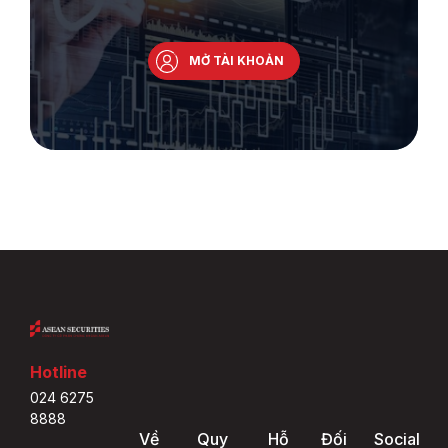
MỞ TÀI KHOẢN
Hotline
024 6275
8888
Về
Quy
Hỗ
Đối
Social