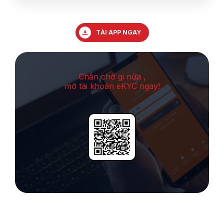
TẢI APP NGAY
Chần chờ gi nữa ,
mở tài khoản eKYC ngay!