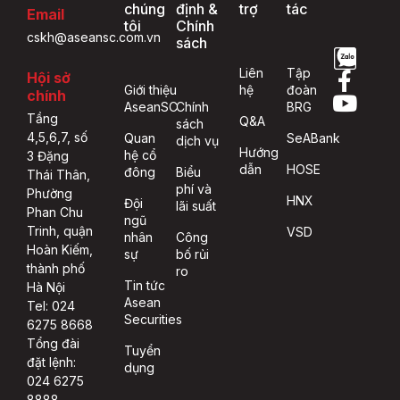
chúng
định &
trợ
tác
Email
tôi
Chính
cskh@aseansc.com.vn
sách
Liên
Tập
Hội sở
Giới thiệu
hệ
đoàn
chính
AseanSC
Chính
BRG
Tầng
Q&A
sách
4,5,6,7, số
Quan
SeABank
dịch vụ
Hướng
hệ cổ
3 Đặng
dẫn
HOSE
đông
Biểu
Thái Thân,
phí và
Phường
HNX
Đội
lãi suất
Phan Chu
ngũ
Trinh, quận
VSD
nhân
Công
Hoàn Kiếm,
sự
bố rủi
thành phố
ro
Tin tức
Hà Nội
Asean
Tel: 024
Securities
6275 8668
Tổng đài
Tuyển
đặt lệnh:
dụng
024 6275
8888