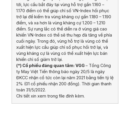
tới, lực cầu bắt đáy tại vùng hỗ trợ gần 1.160 –
1.170 điểm có thể giúp chỉ số VN-Index hồi phục
trở lại để kiểm tra vùng kháng cự gần 1.180 – 1.190
điểm, và xa hơn là vùng kháng cự 1.200 – 1.210
điểm. Sự rung lắc có thể diễn ra ở vùng giá cao
khiến VN-Index có thể sẽ thu hẹp đà tăng về phía
cuối ngày. Trong đó, vùng hỗ trợ là vùng có thể
xuất hiện lực cầu giúp chỉ số phục hồi trở lại, và
vùng kháng cự là vùng có thể xuất hiện lực bán
khiến chỉ số giảm trở lại.
(*) Cổ phiếu đáng quan tâm: VGG
– Tổng Công
ty May Việt Tiến thông báo ngày 20/5 là ngày
ĐKCC nhận cổ tức còn lại năm 2021 bằng tiền tỷ lệ
2% (01 cổ phiếu nhận 200 đồng). Thời gian thanh
toán 31/5/2022.
Chi tiết xin xem trong file đính kèm.