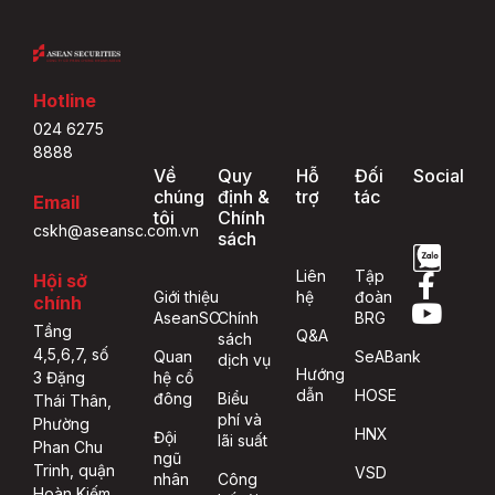
Hotline
024 6275
8888
Về
Quy
Hỗ
Đối
Social
chúng
định &
trợ
tác
Email
tôi
Chính
cskh@aseansc.com.vn
sách
Liên
Tập
Hội sở
Giới thiệu
hệ
đoàn
chính
AseanSC
Chính
BRG
Tầng
Q&A
sách
4,5,6,7, số
Quan
SeABank
dịch vụ
Hướng
hệ cổ
3 Đặng
dẫn
HOSE
đông
Biểu
Thái Thân,
phí và
Phường
HNX
Đội
lãi suất
Phan Chu
ngũ
Trinh, quận
VSD
nhân
Công
Hoàn Kiếm,