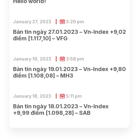
Hello world!
January 27, 2023
5:20 pm
Bản tin ngày 27.01.2023 – Vn-Index +9,02
điểm [1.117,10] – VFG
January 19, 2023
3:58 pm
Bản tin ngày 19.01.2023 – Vn-Index +9,80
điểm [1.108,08] – MH3
January 18, 2023
5:11 pm
Bản tin ngày 18.01.2023 – Vn-Index
+9,99 điểm [1.098,28] – SAB