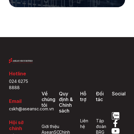
Hotline
024 6275
8888
Về
Quy
Hỗ
Đối
Social
chúng
định &
trợ
tác
Email
tôi
Chính
cskh@aseansc.com.vn
sách
Liên
Tập
Hội sở
Giới thiệu
hệ
đoàn
chính
AseanSC
Chính
BRG