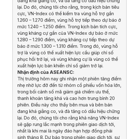
đang khá giằng co, và đà tăng có dấu hiệu chững
lại. Do đó, chúng tôi cho rằng, trong kịch bản tiêu
cực, VN-Index có thể kiểm tra vùng hỗ trợ gần
1.260 – 1.270 điểm, vùng hỗ trợ tiếp theo dự báo ở
mức 1.240 – 1.250 điểm. Trong kịch bản tích cực,
vùng kháng cự gần của VN-Index dự báo ở mức
1.280 – 1.290 điểm, vùng kháng cự tiếp theo dự
báo ở mức 1.300 – 1.310 điểm. Trong đó, vùng hỗ
trợ là vùng có thể xuất hiện lực cầu giúp chỉ số
phục hồi trở lại, và vùng kháng cự là vùng có thể
xuất hiện lực bán khiến chỉ số giảm trở lại.
Nhận định của ASEANSC:
Thị trường hôm nay ghi nhận một phiên tăng điểm
nhẹ nhờ lực đỡ đến từ nhóm cổ phiếu vốn hóa lớn,
trong bối cảnh số mã giảm giá chiếm ưu thế,
thanh khoản tăng khá và cao hơn trung bình 20
phiên. Điều này cho thấy bên mua và bên bán
đang khá giằng co, và đà tăng có dấu hiệu chững
lại. Do đó, chúng tôi cho rằng khả năng VN-Index
sẽ gặp rung lắc mạnh trong phiên giao dịch tới,
nhất là khi mai là ngày đáo hạn hợp đồng phái
sinh tháng 8. Dự báo trong phiên giao dịch tới, sự