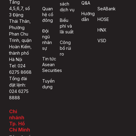
Tầng
Q&A
sách
4,5,6,7, số
Quan
SeABank
dịch vụ
Hướng
hệ cổ
3 Đặng
dẫn
HOSE
đông
Biểu
Thái Thân,
phí và
Phường
HNX
Đội
lãi suất
Phan Chu
ngũ
Trinh, quận
VSD
nhân
Công
Hoàn Kiếm,
sự
bố rủi
thành phố
ro
Tin tức
Hà Nội
Asean
Tel: 024
Securities
6275 8668
Tổng đài
Tuyển
đặt lệnh:
dụng
024 6275
8888
Chi
nhánh
Tp. Hồ
Chí Minh