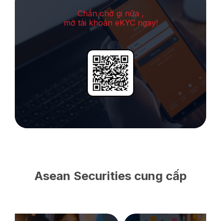
Chần chờ gi nữa ,
mở tài khoản eKYC ngay!
Asean Securities cung cấp