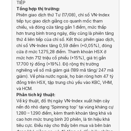
TIẾP
Tổng hợp thị trường:
Phiên giao dịch thứ Tư (17/08), chỉ số VN-Index
tiếp tục giao dịch giằng co quanh mốc tham
chiếu, và đóng cửa tăng gần 1 điểm, mức thấp
hơn trung bình trong ngày, đây cũng là phiên tăng
thứ 4 liên tiếp của chỉ số. Kết thúc phiên giao dịch,
chỉ số VN-Index tăng 0,59 điểm (+0,05%), đóng
cửa ở mức 1.275,28 điểm. Thanh khoản HSX ở
mức hơn 712 triệu cổ phiếu (+15%), giá trị gần
17.700 tỷ đồng (+19%). Độ rộng thị trường
nghiêng về số mã giảm giá (189 mã tăng/ 247 mã
giảm). Về phía nước ngoài, họ bán ròng hơn 47 tỷ
đồng trên HSX, tập trung chủ yếu vào KBC, VHM,
và HCM.
Phân tích kỹ thuật:
Về kỹ thuật, đồ thị ngày VN-Index xuất hiện cây
nến đỏ nhỏ dạng ‘Spinning top’ tại vùng kháng cự
1.280 – 1.290 điểm, kèm thanh khoản tăng khá và
cao hơn mức trung bình 20 phiên, là tín hiệu khá
tiêu cực. Điều này cho thấy bên mua và bên bán