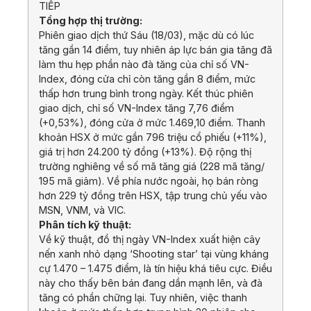
TIẾP
Tổng hợp thị trường:
Phiên giao dịch thứ Sáu (18/03), mặc dù có lúc
tăng gần 14 điểm, tuy nhiên áp lực bán gia tăng đã
làm thu hẹp phần nào đà tăng của chỉ số VN-
Index, đóng cửa chỉ còn tăng gần 8 điểm, mức
thấp hơn trung bình trong ngày. Kết thúc phiên
giao dịch, chỉ số VN-Index tăng 7,76 điểm
(+0,53%), đóng cửa ở mức 1.469,10 điểm. Thanh
khoản HSX ở mức gần 796 triệu cổ phiếu (+11%),
giá trị hơn 24.200 tỷ đồng (+13%). Độ rộng thị
trường nghiêng về số mã tăng giá (228 mã tăng/
195 mã giảm). Về phía nước ngoài, họ bán ròng
hơn 229 tỷ đồng trên HSX, tập trung chủ yếu vào
MSN, VNM, và VIC.
Phân tích kỹ thuật:
Về kỹ thuật, đồ thị ngày VN-Index xuất hiện cây
nến xanh nhỏ dạng ‘Shooting star’ tại vùng kháng
cự 1.470 – 1.475 điểm, là tín hiệu khá tiêu cực. Điều
này cho thấy bên bán đang dần mạnh lên, và đà
tăng có phần chững lại. Tuy nhiên, việc thanh