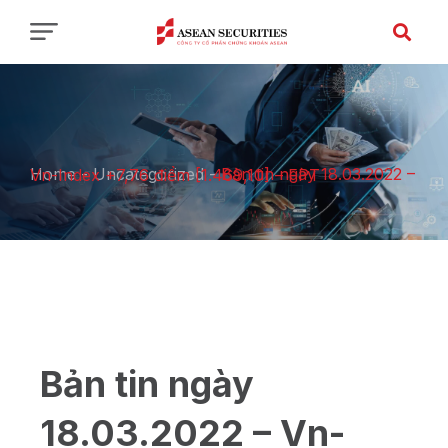
Home
-
Uncategorized
-
Bản tin ngày 18.03.2022 – Vn-Index +7,76 điểm [1.469,10] – FPT
Bản tin ngày
18.03.2022 – Vn-