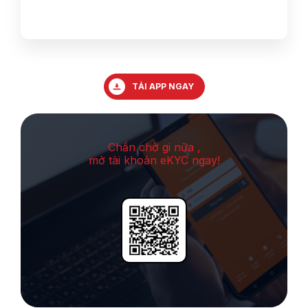
TẢI APP NGAY
Chần chờ gi nữa ,
mở tài khoản eKYC ngay!