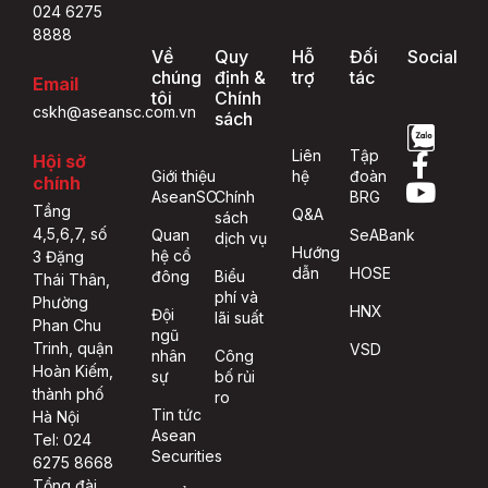
024 6275
8888
Về
Quy
Hỗ
Đối
Social
chúng
định &
trợ
tác
Email
tôi
Chính
cskh@aseansc.com.vn
sách
Liên
Tập
Hội sở
Giới thiệu
hệ
đoàn
chính
AseanSC
Chính
BRG
Tầng
Q&A
sách
4,5,6,7, số
Quan
SeABank
dịch vụ
Hướng
hệ cổ
3 Đặng
dẫn
HOSE
đông
Biểu
Thái Thân,
phí và
Phường
HNX
Đội
lãi suất
Phan Chu
ngũ
Trinh, quận
VSD
nhân
Công
Hoàn Kiếm,
sự
bố rủi
thành phố
ro
Tin tức
Hà Nội
Asean
Tel: 024
Securities
6275 8668
Tổng đài