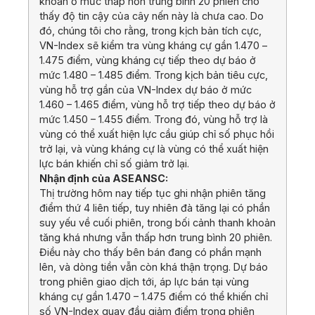
khoản ở mức thấp hơn trung bình 20 phiên cho
thấy độ tin cậy của cây nến này là chưa cao. Do
đó, chúng tôi cho rằng, trong kịch bản tích cực,
VN-Index sẽ kiểm tra vùng kháng cự gần 1.470 –
1.475 điểm, vùng kháng cự tiếp theo dự báo ở
mức 1.480 – 1.485 điểm. Trong kịch bản tiêu cực,
vùng hỗ trợ gần của VN-Index dự báo ở mức
1.460 – 1.465 điểm, vùng hỗ trợ tiếp theo dự báo ở
mức 1.450 – 1.455 điểm. Trong đó, vùng hỗ trợ là
vùng có thể xuất hiện lực cầu giúp chỉ số phục hồi
trở lại, và vùng kháng cự là vùng có thể xuất hiện
lực bán khiến chỉ số giảm trở lại.
Nhận định của ASEANSC:
Thị trường hôm nay tiếp tục ghi nhận phiên tăng
điểm thứ 4 liên tiếp, tuy nhiên đà tăng lại có phần
suy yếu về cuối phiên, trong bối cảnh thanh khoản
tăng khá nhưng vẫn thấp hơn trung bình 20 phiên.
Điều này cho thấy bên bán đang có phần mạnh
lên, và dòng tiền vẫn còn khá thận trọng. Dự báo
trong phiên giao dịch tới, áp lực bán tại vùng
kháng cự gần 1.470 – 1.475 điểm có thể khiến chỉ
số VN-Index quay đầu giảm điểm trong phiên