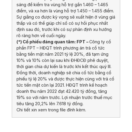
sáng để kiểm tra vùng hỗ trợ gần 1.460 – 1.465
điểm, và xa hơn là vùng hỗ trợ 1.450 – 1.455 điểm.
Sự giằng co được kỳ vọng sẽ xuất hiện ở vùng giá
thấp và có thể giúp chỉ số có sự hồi phục nhất
định sau đó, trước khi có sự phân định xu hướng
rõ ràng hơn về cuối ngày.
(*) Cổ phiếu đáng quan tâm:
FPT –
Công ty cổ
phần FPT – HĐQT trình phương án trả cổ tức
bằng tiền mặt năm 2021 tỷ lệ 20%, đã tạm ứng
10% và 10% còn lại sau khi ĐHĐCĐ phê duyệt,
thời gian chia dự kiến là trước khi kết thúc quý III.
Đồng thời, doanh nghiệp sẽ chia cổ tức bằng cổ
phiếu tỷ lệ 20% và được thực hiện cùng với trả cổ
tức tiền mặt còn lại 2021. HĐQT trình kế hoạch
doanh thu năm 2022 đạt 42.420 tỷ đồng, tăng
19% so với năm trước. Lợi nhuận trước thuế mục
tiêu tăng 20,2% lên 7.618 tỷ đồng.
Chi tiết xin xem trong file đính kèm.