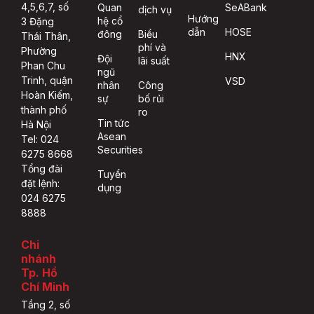
4,5,6,7, số
Quan
SeABank
dịch vụ
Hướng
hệ cổ
3 Đặng
dẫn
HOSE
đông
Biểu
Thái Thân,
phí và
Phường
HNX
Đội
lãi suất
Phan Chu
ngũ
Trinh, quận
VSD
nhân
Công
Hoàn Kiếm,
sự
bố rủi
thành phố
ro
Tin tức
Hà Nội
Asean
Tel: 024
Securities
6275 8668
Tổng đài
Tuyển
đặt lệnh:
dụng
024 6275
8888
Chi
nhánh
Tp. Hồ
Chí Minh
Tầng 2, số