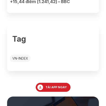
+15,44 điểm [1.241,42] – BBC
Tag
VN-INDEX
TẢI APP NGAY