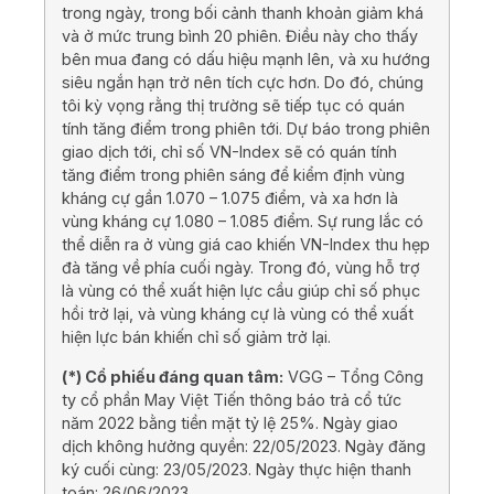
trong ngày, trong bối cảnh thanh khoản giảm khá
và ở mức trung bình 20 phiên. Điều này cho thấy
bên mua đang có dấu hiệu mạnh lên, và xu hướng
siêu ngắn hạn trở nên tích cực hơn. Do đó, chúng
tôi kỳ vọng rằng thị trường sẽ tiếp tục có quán
tính tăng điểm trong phiên tới. Dự báo trong phiên
giao dịch tới, chỉ số VN-Index sẽ có quán tính
tăng điểm trong phiên sáng để kiểm định vùng
kháng cự gần 1.070 – 1.075 điểm, và xa hơn là
vùng kháng cự 1.080 – 1.085 điểm. Sự rung lắc có
thể diễn ra ở vùng giá cao khiến VN-Index thu hẹp
đà tăng về phía cuối ngày. Trong đó, vùng hỗ trợ
là vùng có thể xuất hiện lực cầu giúp chỉ số phục
hồi trở lại, và vùng kháng cự là vùng có thể xuất
hiện lực bán khiến chỉ số giảm trở lại.
(*) Cổ phiếu đáng quan tâm:
VGG – Tổng Công
ty cổ phần May Việt Tiến thông báo trả cổ tức
năm 2022 bằng tiền mặt tỷ lệ 25%. Ngày giao
dịch không hưởng quyền: 22/05/2023. Ngày đăng
ký cuối cùng: 23/05/2023. Ngày thực hiện thanh
toán: 26/06/2023.