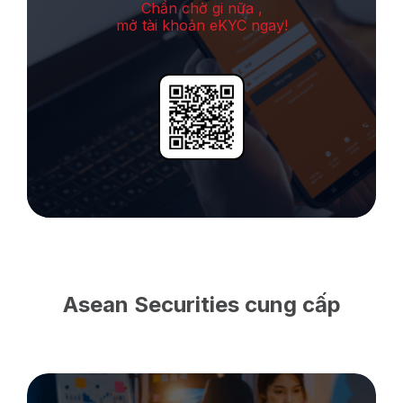
Chần chờ gi nữa ,
mở tài khoản eKYC ngay!
Asean Securities cung cấp