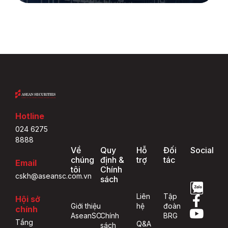
Hotline
024 6275
8888
Về
Quy
Hỗ
Đối
Social
chúng
định &
trợ
tác
Email
tôi
Chính
cskh@aseansc.com.vn
sách
Liên
Tập
Hội sở
Giới thiệu
hệ
đoàn
chính
AseanSC
Chính
BRG
Tầng
Q&A
sách