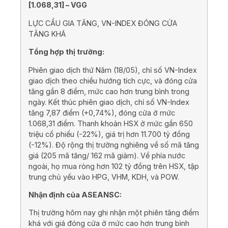
[
1.068,31
] –
VGG
LỰC CẦU GIA TĂNG, VN-INDEX ĐÓNG CỬA
TĂNG KHÁ
Tổng hợp thị trường:
Phiên giao dịch thứ Năm (18/05), chỉ số VN-Index
giao dịch theo chiều hướng tích cực, và đóng cửa
tăng gần 8 điểm, mức cao hơn trung bình trong
ngày. Kết thúc phiên giao dịch, chỉ số VN-Index
tăng 7,87 điểm (+0,74%), đóng cửa ở mức
1.068,31 điểm. Thanh khoản HSX ở mức gần 650
triệu cổ phiếu (-22%), giá trị hơn 11.700 tỷ đồng
(-12%). Độ rộng thị trường nghiêng về số mã tăng
giá (205 mã tăng/ 162 mã giảm). Về phía nước
ngoài, họ mua ròng hơn 102 tỷ đồng trên HSX, tập
trung chủ yếu vào HPG, VHM, KDH, và POW.
Nhận định của ASEANSC:
Thị trường hôm nay ghi nhận một phiên tăng điểm
khá với giá đóng cửa ở mức cao hơn trung bình