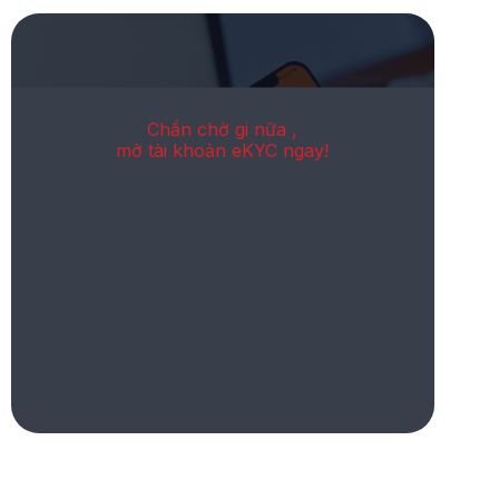
Chần chờ gi nữa ,
mở tài khoản eKYC ngay!