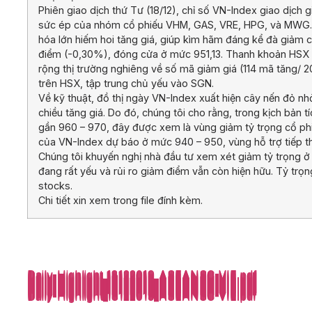
Phiên giao dịch thứ Tư (18/12), chỉ số VN-Index giao dịch
sức ép của nhóm cổ phiếu VHM, GAS, VRE, HPG, và MWG. 
hóa lớn hiếm hoi tăng giá, giúp kìm hãm đáng kể đà giảm c
điểm (-0,30%), đóng cửa ở mức 951,13. Thanh khoản HSX ở 
rộng thị trường nghiêng về số mã giảm giá (114 mã tăng/ 
trên HSX, tập trung chủ yếu vào SGN.
Về kỹ thuật, đồ thị ngày VN-Index xuất hiện cây nến đỏ nhỏ
chiều tăng giá. Do đó, chúng tôi cho rằng, trong kịch bản
gần 960 – 970, đây được xem là vùng giảm tỷ trọng cổ phi
của VN-Index dự báo ở mức 940 – 950, vùng hỗ trợ tiếp 
Chúng tôi khuyến nghị nhà đầu tư xem xét giảm tỷ trọng ở n
đang rất yếu và rủi ro giảm điểm vẫn còn hiện hữu. Tỷ tr
stocks.
Chi tiết xin xem trong file đính kèm.
Daily-Highlight_18122019_ASEANSC-VIE.pdf
Daily-Highlight_18122019_ASEANSC-VIE.pdf
Daily-Highlight_18122019_ASEANSC-VIE.pdf
Daily-Highlight_18122019_ASEANSC-VIE.pdf
Daily-Highlight_18122019_ASEANSC-VIE.pdf
Daily-Highlight_18122019_ASEANSC-VIE.pdf
Daily-Highlight_18122019_ASEANSC-VIE.pdf
Daily-Highlight_18122019_ASEANSC-VIE.pdf
Daily-Highlight_18122019_ASEANSC-VIE.pdf
Daily-Highlight_18122019_ASEANSC-VIE.pdf
Daily-Highlight_18122019_ASEANSC-VIE.pdf
Daily-Highlight_18122019_ASEANSC-VIE.pdf
Daily-Highlight_18122019_ASEANSC-VIE.pdf
Daily-Highlight_18122019_ASEANSC-VIE.pdf
Daily-Highlight_18122019_ASEANSC-VIE.pdf
Daily-Highlight_18122019_ASEANSC-VIE.pdf
Daily-Highlight_18122019_ASEANSC-VIE.pdf
Daily-Highlight_18122019_ASEANSC-VIE.pdf
Daily-Highlight_18122019_ASEANSC-VIE.pdf
Daily-Highlight_18122019_ASEANSC-VIE.pdf
Daily-Highlight_18122019_ASEANSC-VIE.pdf
Daily-Highlight_18122019_ASEANSC-VIE.pdf
Daily-Highlight_18122019_ASEANSC-VIE.pdf
Daily-Highlight_18122019_ASEANSC-VIE.pdf
Daily-Highlight_18122019_ASEANSC-VIE.pdf
Daily-Highlight_18122019_ASEANSC-VIE.pdf
Daily-Highlight_18122019_ASEANSC-VIE.pdf
Daily-Highlight_18122019_ASEANSC-VIE.pdf
Daily-Highlight_18122019_ASEANSC-VIE.pdf
Daily-Highlight_18122019_ASEANSC-VIE.pdf
Daily-Highlight_18122019_ASEANSC-VIE.pdf
Daily-Highlight_18122019_ASEANSC-VIE.pdf
Daily-Highlight_18122019_ASEANSC-VIE.pdf