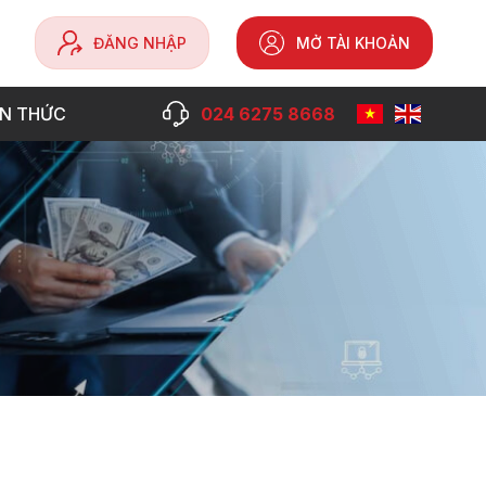
ĐĂNG NHẬP
MỞ TÀI KHOẢN
ẾN THỨC
024 6275 8668