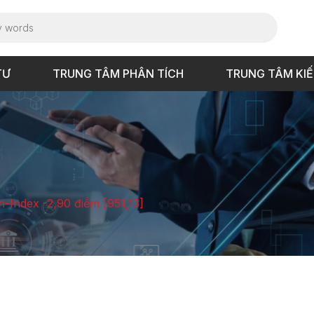
TƯ
TRUNG TÂM PHÂN TÍCH
TRUNG TÂM KI
n-Index -2,90 điểm [951,13]