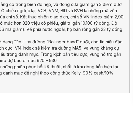
 giằng co trong biên độ hẹp, và đóng cửa giảm gần 3 điểm dưới
Ở chiều ngược lại, VCB, VNM, BID và BVH là những mã vốn
ủa chỉ số. Kết thúc phiên giao dịch, chỉ số VN-Index giảm 2,90
mức hơn 320 triệu cổ phiếu, giá trị gần 10.100 tỷ đồng. Độ
206 mã giảm). Về phía nước ngoài, họ bán ròng gần 23 tỷ đồng
 dạng “Doji” tại đường “Bollinger band” dưới, cho tín hiệu đảo
 tích cực, VN-Index sẽ kiểm tra đường MA5, và vùng kháng cự
ếu trong danh mục. Trong kịch bản tiêu cực, vùng hỗ trợ gần
theo dự báo ở mức 920 – 930.
hững phiên phục hồi kỹ thuật, nhất là khi dòng tiền hiện tại
ọng danh mục đề nghị theo công thức Kelly: 90% cash/10%