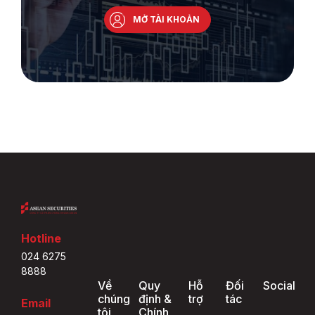
MỞ TÀI KHOẢN
Hotline
024 6275
8888
Về
Quy
Hỗ
Đối
Social
chúng
định &
trợ
tác
Email
tôi
Chính