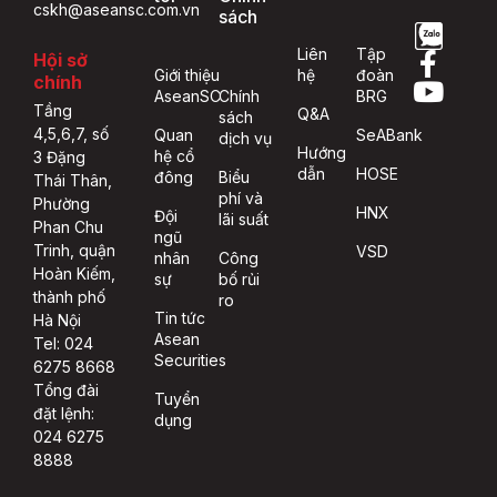
cskh@aseansc.com.vn
sách
Liên
Tập
Hội sở
Giới thiệu
hệ
đoàn
chính
AseanSC
Chính
BRG
Tầng
Q&A
sách
4,5,6,7, số
Quan
SeABank
dịch vụ
Hướng
hệ cổ
3 Đặng
dẫn
HOSE
đông
Biểu
Thái Thân,
phí và
Phường
HNX
Đội
lãi suất
Phan Chu
ngũ
Trinh, quận
VSD
nhân
Công
Hoàn Kiếm,
sự
bố rủi
thành phố
ro
Tin tức
Hà Nội
Asean
Tel: 024
Securities
6275 8668
Tổng đài
Tuyển
đặt lệnh:
dụng
024 6275
8888