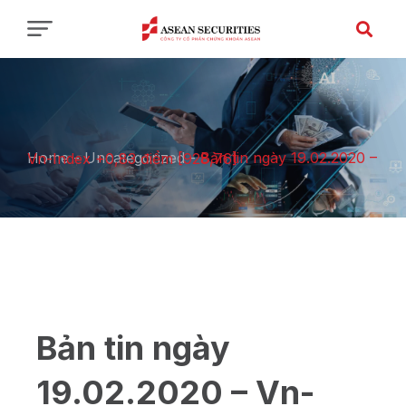
Home
-
Uncategorized
-
Bản tin ngày 19.02.2020 – Vn-Index +0,83 điểm [928,76]
Bản tin ngày
19.02.2020 – Vn-