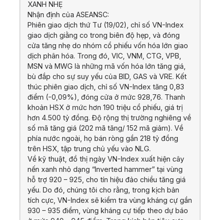
XANH NHẸ
Nhận định của ASEANSC:
Phiên giao dịch thứ Tư (19/02), chỉ số VN-Index
giao dịch giằng co trong biên độ hẹp, và đóng
cửa tăng nhẹ do nhóm cổ phiếu vốn hóa lớn giao
dịch phân hóa. Trong đó, VIC, VNM, CTG, VPB,
MSN và MWG là những mã vốn hóa lớn tăng giá,
bù đắp cho sự suy yếu của BID, GAS và VRE. Kết
thúc phiên giao dịch, chỉ số VN-Index tăng 0,83
điểm (-0,09%), đóng cửa ở mức 928,76. Thanh
khoản HSX ở mức hơn 190 triệu cổ phiếu, giá trị
hơn 4.500 tỷ đồng. Độ rộng thị trường nghiêng về
số mã tăng giá (202 mã tăng/ 152 mã giảm). Về
phía nước ngoài, họ bán ròng gần 218 tỷ đồng
trên HSX, tập trung chủ yếu vào NLG.
Về kỹ thuật, đồ thị ngày VN-Index xuất hiện cây
nến xanh nhỏ dạng “Inverted hammer” tại vùng
hỗ trợ 920 – 925, cho tín hiệu đảo chiều tăng giá
yếu. Do đó, chúng tôi cho rằng, trong kịch bản
tích cực, VN-Index sẽ kiểm tra vùng kháng cự gần
930 – 935 điểm, vùng kháng cự tiếp theo dự báo