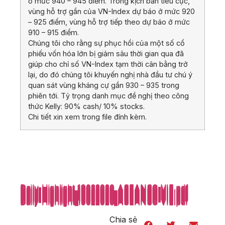
ở mức 940 – 945 điểm. Trong kịch bản tiêu cực,
vùng hỗ trợ gần của VN-Index dự báo ở mức 920
– 925 điểm, vùng hỗ trợ tiếp theo dự báo ở mức
910 – 915 điểm.
Chúng tôi cho rằng sự phục hồi của một số cổ
phiếu vốn hóa lớn bị giảm sâu thời gian qua đã
giúp cho chỉ số VN-Index tạm thời cân bằng trở
lại, do đó chúng tôi khuyến nghị nhà đầu tư chú ý
quan sát vùng kháng cự gần 930 – 935 trong
phiên tới. Tỷ trọng danh mục đề nghị theo công
thức Kelly: 90% cash/ 10% stocks.
Chi tiết xin xem trong file đính kèm.
Daily-Highlight_19022020_ASEANSC-VIE.pdf
Daily-Highlight_19022020_ASEANSC-VIE.pdf
Daily-Highlight_19022020_ASEANSC-VIE.pdf
Daily-Highlight_19022020_ASEANSC-VIE.pdf
Daily-Highlight_19022020_ASEANSC-VIE.pdf
Daily-Highlight_19022020_ASEANSC-VIE.pdf
Daily-Highlight_19022020_ASEANSC-VIE.pdf
Daily-Highlight_19022020_ASEANSC-VIE.pdf
Daily-Highlight_19022020_ASEANSC-VIE.pdf
Daily-Highlight_19022020_ASEANSC-VIE.pdf
Daily-Highlight_19022020_ASEANSC-VIE.pdf
Daily-Highlight_19022020_ASEANSC-VIE.pdf
Daily-Highlight_19022020_ASEANSC-VIE.pdf
Daily-Highlight_19022020_ASEANSC-VIE.pdf
Daily-Highlight_19022020_ASEANSC-VIE.pdf
Daily-Highlight_19022020_ASEANSC-VIE.pdf
Daily-Highlight_19022020_ASEANSC-VIE.pdf
Daily-Highlight_19022020_ASEANSC-VIE.pdf
Daily-Highlight_19022020_ASEANSC-VIE.pdf
Daily-Highlight_19022020_ASEANSC-VIE.pdf
Daily-Highlight_19022020_ASEANSC-VIE.pdf
Daily-Highlight_19022020_ASEANSC-VIE.pdf
Daily-Highlight_19022020_ASEANSC-VIE.pdf
Daily-Highlight_19022020_ASEANSC-VIE.pdf
Daily-Highlight_19022020_ASEANSC-VIE.pdf
Daily-Highlight_19022020_ASEANSC-VIE.pdf
Daily-Highlight_19022020_ASEANSC-VIE.pdf
Daily-Highlight_19022020_ASEANSC-VIE.pdf
Daily-Highlight_19022020_ASEANSC-VIE.pdf
Daily-Highlight_19022020_ASEANSC-VIE.pdf
Daily-Highlight_19022020_ASEANSC-VIE.pdf
Chia sẻ