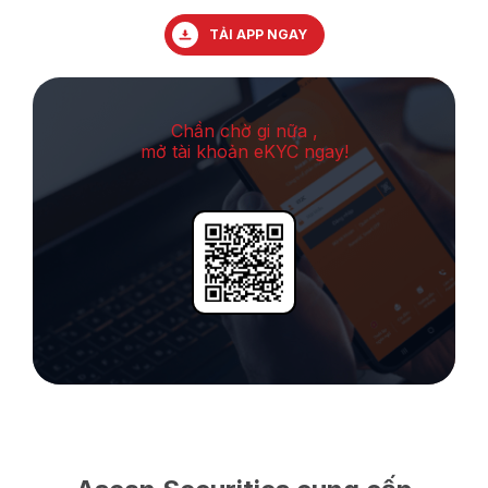
TẢI APP NGAY
Chần chờ gi nữa ,
mở tài khoản eKYC ngay!