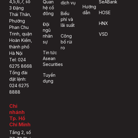
4,5,6,7, số
Quan
SeABank
dịch vụ
Hướng
hệ cổ
3 Đặng
dẫn
HOSE
đông
Biểu
Thái Thân,
phí và
Phường
HNX
Đội
lãi suất
Phan Chu
ngũ
Trinh, quận
VSD
nhân
Công
Hoàn Kiếm,
sự
bố rủi
thành phố
ro
Tin tức
Hà Nội
Asean
Tel: 024
Securities
6275 8668
Tổng đài
Tuyển
đặt lệnh:
dụng
024 6275
8888
Chi
nhánh
Tp. Hồ
Chí Minh
Tầng 2, số