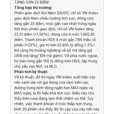
TĂNG GẦN 23 ĐIỂM
Tổng hợp thị trường:
Phiên giao dịch thứ Năm (20/01), chỉ số VN-Index
giao dịch theo chiều hướng tích cực, đóng cửa
tăng gần 23 điểm, mức gần cao nhất trong ngày.
Kết thúc phiên giao dịch, chỉ số VN-Index tăng
22,51 điểm (+1,56%), đóng cửa ở mức 1.465,30
điểm. Thanh khoản HSX ở mức gần 786 triệu cổ
phiếu (+23%), giá trị hơn 22.400 tỷ đồng (-3%).
Độ rộng thị trường nghiêng về số mã tăng giá
(368 mã tăng/ 109 mã giảm). Về phía nước ngoài,
họ bán ròng gần 156 tỷ đồng trên HSX, tập trung
chủ yếu vào NVL và NLG.
Phân tích kỹ thuật:
Về kỹ thuật, đồ thị ngày VN-Index xuất hiện cây
nến xanh dài với giá đóng cửa nằm trên các
đường trung bình động ngắn hạn MA3 ngày và
MA5 ngày, là tín hiệu khá tích cực. Điều này cho
thấy bên mua đang tạm thời chiếm ưu thế. Tuy
nhiên, việc thanh khoản ở mức thấp hơn trung
bình 20 phiên cho thấy độ tin cậy của cây nến này