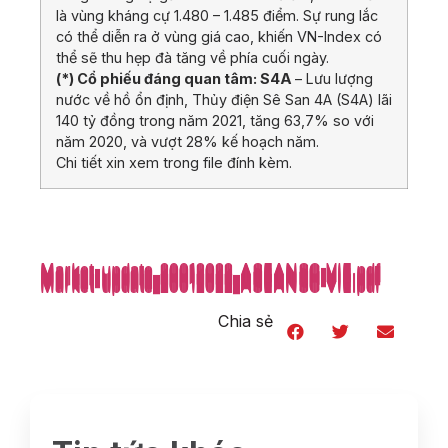
là vùng kháng cự 1.480 – 1.485 điểm. Sự rung lắc
có thể diễn ra ở vùng giá cao, khiến VN-Index có
thể sẽ thu hẹp đà tăng về phía cuối ngày.
(*) Cổ phiếu đáng quan tâm:
S4A
– Lưu lượng
nước về hồ ổn định, Thủy điện Sê San 4A (S4A) lãi
140 tỷ đồng trong năm 2021, tăng 63,7% so với
năm 2020, và vượt 28% kế hoạch năm.
Chi tiết xin xem trong file đính kèm.
Market-update_20012022_ASEANSC-VIE.pdf
Market-update_20012022_ASEANSC-VIE.pdf
Market-update_20012022_ASEANSC-VIE.pdf
Market-update_20012022_ASEANSC-VIE.pdf
Market-update_20012022_ASEANSC-VIE.pdf
Market-update_20012022_ASEANSC-VIE.pdf
Market-update_20012022_ASEANSC-VIE.pdf
Market-update_20012022_ASEANSC-VIE.pdf
Market-update_20012022_ASEANSC-VIE.pdf
Market-update_20012022_ASEANSC-VIE.pdf
Market-update_20012022_ASEANSC-VIE.pdf
Market-update_20012022_ASEANSC-VIE.pdf
Market-update_20012022_ASEANSC-VIE.pdf
Market-update_20012022_ASEANSC-VIE.pdf
Market-update_20012022_ASEANSC-VIE.pdf
Market-update_20012022_ASEANSC-VIE.pdf
Market-update_20012022_ASEANSC-VIE.pdf
Market-update_20012022_ASEANSC-VIE.pdf
Market-update_20012022_ASEANSC-VIE.pdf
Chia sẻ