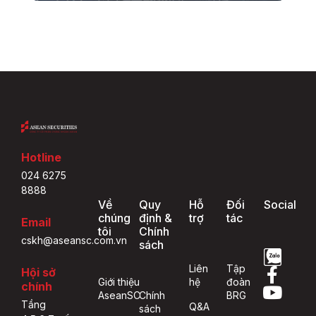
Hotline
024 6275
8888
Về
Quy
Hỗ
Đối
Social
chúng
định &
trợ
tác
Email
tôi
Chính
cskh@aseansc.com.vn
sách
Liên
Tập
Hội sở
Giới thiệu
hệ
đoàn
chính
AseanSC
Chính
BRG
Tầng
Q&A
sách