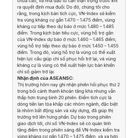
chưa cao, và nhà đầu tư cần thận trọng trước khi
ra quyết định mua đuổi. Do đó, chúng tôi cho
rằng, trong kịch bản tích cực, VN-Index sẽ kiểm
tra vùng kháng cự gần 1.470 – 1.475 điểm, vùng
kháng cự tiếp theo dự báo ở mức 1.480 – 1.485
điểm. Trong kịch bản tiêu cực, vùng hỗ trợ gần
của VN-Index dự báo ở mức 1.460 – 1.465 điểm,
vùng hỗ trợ tiếp theo dự báo ở mức 1.450 – 1.455
điểm. Trong đó, vùng hỗ trợ là vùng có thể xuất
hiện lực cầu giúp chỉ số phục hồi trở lại, và vùng
kháng cự là vùng có thể xuất hiện lực bán khiến
chỉ số giảm trở lại.
Nhận định của ASEANSC:
Thị trường hôm nay ghi nhận phiên hồi phục thứ 2
trong bối cảnh thanh khoản tăng khá nhưng vẫn
thấp hơn trung bình 20 phiên. Điểm tích cực là
dòng tiền lan tỏa khắp các nhóm ngành, đặc biệt
là nhóm bất động sản và xây dựng, đã giúp thị
trường trở lên hưng phấn. Dự báo trong phiên
giao dịch tới, chỉ số VN-Index sẽ có quán tính
tăng điểm trong phiên sáng để VN-Index kiểm tra
vùng kháng cự gần 1.470 – 1.475 điểm, và xa hơn