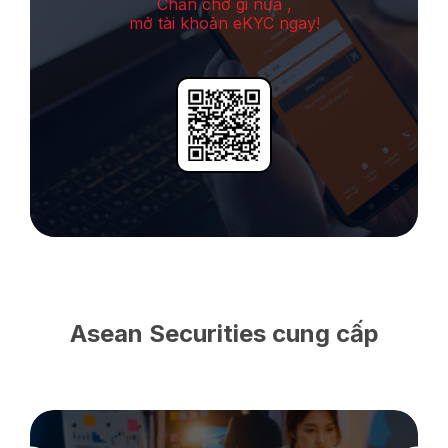
Chần chờ gi nữa ,
mở tài khoản eKYC ngay!
Asean Securities cung cấp