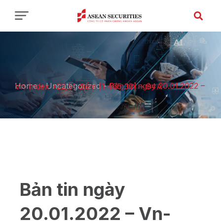
Home
-
Uncategorized
-
Bản tin ngày 20.01.2022 – Vn-Index +22,51 điểm [1.465,30] – S4A
Bản tin ngày
20.01.2022 – Vn-