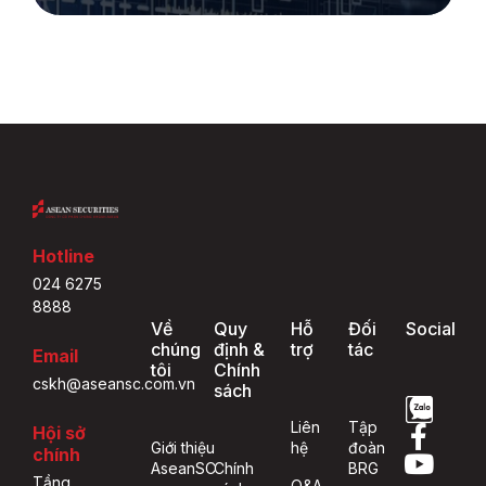
Hotline
024 6275
8888
Về
Quy
Hỗ
Đối
Social
chúng
định &
trợ
tác
Email
tôi
Chính
cskh@aseansc.com.vn
sách
Liên
Tập
Hội sở
Giới thiệu
hệ
đoàn
chính
AseanSC
Chính
BRG
Tầng
Q&A