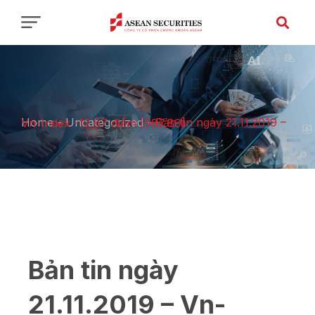
Home
-
Uncategorized
-
Bản tin ngày 21.11.2019 – Vn-Index -12,67 điểm [987,89]
Bản tin ngày
21.11.2019 – Vn-