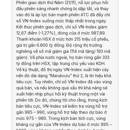
Phiên giao dịch thứ Năm (21/11), nỗ lực phục hồi
đầu phiên sáng nhanh chóng bị dập tắt, và thay
vào đó là áp lực bán mạnh phiên ATC đã đẩy chỉ
số VN-Index xuống mức thấp nhất trong ngày.
Kết thúc phiên giao dịch, chỉ số VN-Index giảm
12,67 điểm (-1,27%), đóng cửa ở mức 987,89.
Thanh khoản HSX ở mức hơn 215 triệu cổ phiếu,
giá trị gần 6.800 tỷ đồng. Độ rộng thị trường
nghiêng về số mã giảm giá (114 mã tăng/ 193 mã
giảm). Về phía nước ngoài, họ bán ròng gần 333
tỷ đồng trên HSX, tập trung chủ yếu vào KDH.
Về kỹ thuật, đồ thị ngày VN-Index xuất hiện cây
nến đỏ dài dạng “Marubozu” thứ 2, là tín hiệu khá
tiêu cực. Tuy nhiên, chỉ số VN-Index đã vào vùng
quá bán, và nếu không quá xấu thì khả năng sẽ
xuất hiện nhịp phục hồi kỹ thuật trong một vài
phiên tới. Do đó, chúng tôi cho rằng, trong kịch
bản tiêu cực, VN-Index sẽ kiểm tra vùng hỗ trợ
gần 985 – 990, vùng hỗ trợ tiếp theo dự báo ở
mức 975 – 980. Trong kịch bản tích cực, vùng
kháng cự gần của VN-Index dự báo ở mức 995 –