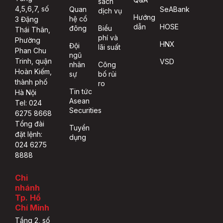
sách
4,5,6,7, số
Quan
SeABank
dịch vụ
Hướng
hệ cổ
3 Đặng
dẫn
HOSE
đông
Biểu
Thái Thân,
phí và
Phường
HNX
Đội
lãi suất
Phan Chu
ngũ
Trinh, quận
VSD
nhân
Công
Hoàn Kiếm,
sự
bố rủi
thành phố
ro
Tin tức
Hà Nội
Asean
Tel: 024
Securities
6275 8668
Tổng đài
Tuyển
đặt lệnh:
dụng
024 6275
8888
Chi
nhánh
Tp. Hồ
Chí Minh
Tầng 2, số