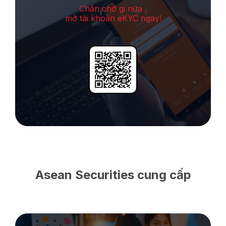
Chần chờ gi nữa ,
mở tài khoản eKYC ngay!
Asean Securities cung cấp