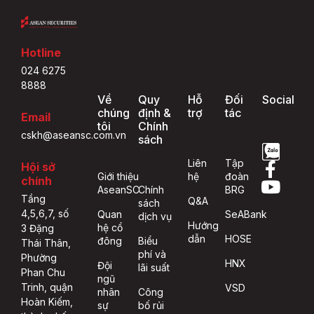
Hotline
024 6275
8888
Về
Quy
Hỗ
Đối
Social
chúng
định &
trợ
tác
Email
tôi
Chính
cskh@aseansc.com.vn
sách
Liên
Tập
Hội sở
Giới thiệu
hệ
đoàn
chính
AseanSC
Chính
BRG
Tầng
Q&A
sách
4,5,6,7, số
Quan
SeABank
dịch vụ
Hướng
hệ cổ
3 Đặng
dẫn
HOSE
đông
Biểu
Thái Thân,
phí và
Phường
HNX
Đội
lãi suất
Phan Chu
ngũ
Trinh, quận
VSD
nhân
Công
Hoàn Kiếm,
sự
bố rủi