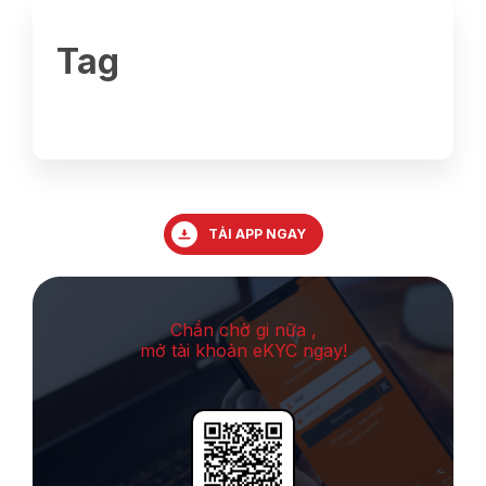
Tag
TẢI APP NGAY
Chần chờ gi nữa ,
mở tài khoản eKYC ngay!