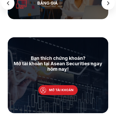
SEASTOCK
IÁ
WEB
Bạn thích chứng khoán?
Mở tài khoản tại Asean Securities ngay
hôm nay!
MỞ TÀI KHOẢN