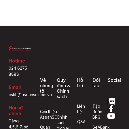
Hotline
024 6275
8888
Về
Quy
Hỗ
Đối
Social
chúng
định &
trợ
tác
Email
tôi
Chính
cskh@aseansc.com.vn
sách
Liên
Tập
Hội sở
Giới thiệu
hệ
đoàn
chính
AseanSC
Chính
BRG
Tầng
Q&A
sách
4,5,6,7, số
Quan
SeABank
dịch vụ