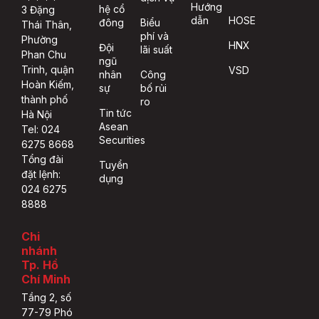
Hướng
hệ cổ
3 Đặng
dẫn
HOSE
đông
Biểu
Thái Thân,
phí và
Phường
HNX
Đội
lãi suất
Phan Chu
ngũ
Trinh, quận
VSD
nhân
Công
Hoàn Kiếm,
sự
bố rủi
thành phố
ro
Tin tức
Hà Nội
Asean
Tel: 024
Securities
6275 8668
Tổng đài
Tuyển
đặt lệnh:
dụng
024 6275
8888
Chi
nhánh
Tp. Hồ
Chí Minh
Tầng 2, số
77-79 Phó