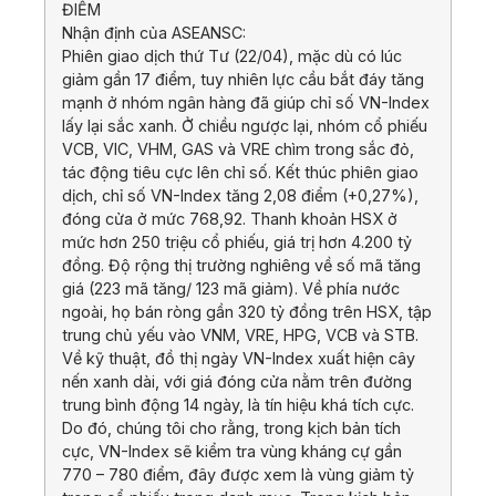
ĐIỂM
Nhận định của ASEANSC:
Phiên giao dịch thứ Tư (22/04), mặc dù có lúc
giảm gần 17 điểm, tuy nhiên lực cầu bắt đáy tăng
mạnh ở nhóm ngân hàng đã giúp chỉ số VN-Index
lấy lại sắc xanh. Ở chiều ngược lại, nhóm cổ phiếu
VCB, VIC, VHM, GAS và VRE chìm trong sắc đỏ,
tác động tiêu cực lên chỉ số. Kết thúc phiên giao
dịch, chỉ số VN-Index tăng 2,08 điểm (+0,27%),
đóng cửa ở mức 768,92. Thanh khoản HSX ở
mức hơn 250 triệu cổ phiếu, giá trị hơn 4.200 tỷ
đồng. Độ rộng thị trường nghiêng về số mã tăng
giá (223 mã tăng/ 123 mã giảm). Về phía nước
ngoài, họ bán ròng gần 320 tỷ đồng trên HSX, tập
trung chủ yếu vào VNM, VRE, HPG, VCB và STB.
Về kỹ thuật, đồ thị ngày VN-Index xuất hiện cây
nến xanh dài, với giá đóng cửa nằm trên đường
trung bình động 14 ngày, là tín hiệu khá tích cực.
Do đó, chúng tôi cho rằng, trong kịch bản tích
cực, VN-Index sẽ kiểm tra vùng kháng cự gần
770 – 780 điểm, đây được xem là vùng giảm tỷ