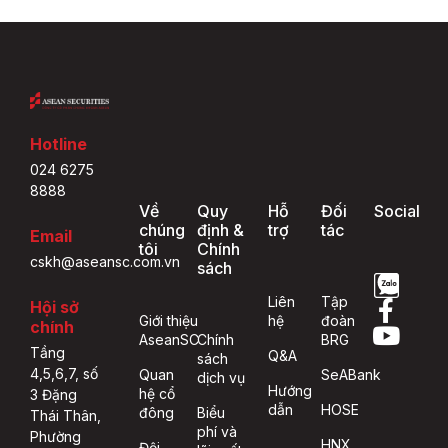
Hotline
024 6275
8888
Về
Quy
Hỗ
Đối
Social
chúng
định &
trợ
tác
Email
tôi
Chính
cskh@aseansc.com.vn
sách
Liên
Tập
Hội sở
Giới thiệu
hệ
đoàn
chính
AseanSC
Chính
BRG
Tầng
Q&A
sách
4,5,6,7, số
Quan
SeABank
dịch vụ
Hướng
hệ cổ
3 Đặng
dẫn
HOSE
đông
Biểu
Thái Thân,
phí và
Phường
HNX
Đội