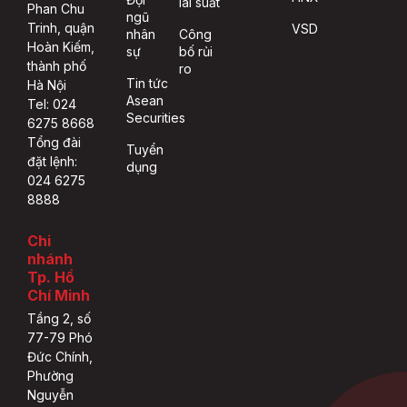
lãi suất
Phan Chu
ngũ
Trinh, quận
VSD
nhân
Công
Hoàn Kiếm,
sự
bố rủi
thành phố
ro
Tin tức
Hà Nội
Asean
Tel: 024
Securities
6275 8668
Tổng đài
Tuyển
đặt lệnh:
dụng
024 6275
8888
Chi
nhánh
Tp. Hồ
Chí Minh
Tầng 2, số
77-79 Phó
Đức Chính,
Phường
Nguyễn