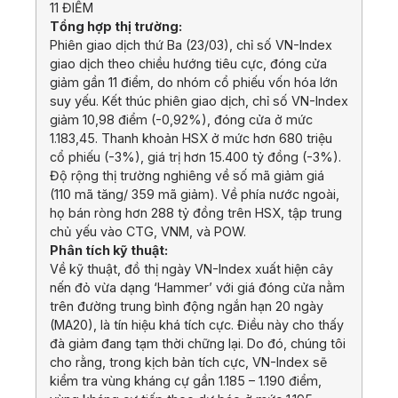
11 ĐIỂM
Tổng hợp thị trường:
Phiên giao dịch thứ Ba (23/03), chỉ số VN-Index
giao dịch theo chiều hướng tiêu cực, đóng cửa
giảm gần 11 điểm, do nhóm cổ phiếu vốn hóa lớn
suy yếu. Kết thúc phiên giao dịch, chỉ số VN-Index
giảm 10,98 điểm (-0,92%), đóng cửa ở mức
1.183,45. Thanh khoản HSX ở mức hơn 680 triệu
cổ phiếu (-3%), giá trị hơn 15.400 tỷ đồng (-3%).
Độ rộng thị trường nghiêng về số mã giảm giá
(110 mã tăng/ 359 mã giảm). Về phía nước ngoài,
họ bán ròng hơn 288 tỷ đồng trên HSX, tập trung
chủ yếu vào CTG, VNM, và POW.
Phân tích kỹ thuật:
Về kỹ thuật, đồ thị ngày VN-Index xuất hiện cây
nến đỏ vừa dạng ‘Hammer’ với giá đóng cửa nằm
trên đường trung bình động ngắn hạn 20 ngày
(MA20), là tín hiệu khá tích cực. Điều này cho thấy
đà giảm đang tạm thời chững lại. Do đó, chúng tôi
cho rằng, trong kịch bản tích cực, VN-Index sẽ
kiểm tra vùng kháng cự gần 1.185 – 1.190 điểm,