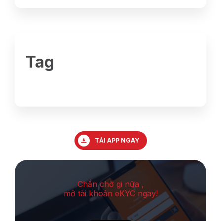
Tag
TẢI APP NGAY
Chần chờ gi nữa ,
mở tài khoản eKYC ngay!