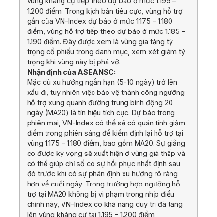
vùng kháng cự tiếp theo dự báo ở mức 1.195 –
1.200 điểm. Trong kịch bản tiêu cực, vùng hỗ trợ
gần của VN-Index dự báo ở mức 1.175 – 1.180
điểm, vùng hỗ trợ tiếp theo dự báo ở mức 1.185 –
1.190 điểm. Đây được xem là vùng gia tăng tỷ
trọng cổ phiếu trong danh mục, xem xét giảm tỷ
trọng khi vùng này bị phá vỡ.
Nhận định của ASEANSC:
Mặc dù xu hướng ngắn hạn (5-10 ngày) trở lên
xấu đi, tuy nhiên việc bảo vệ thành công ngưỡng
hỗ trợ xung quanh đường trung bình động 20
ngày (MA20) là tín hiệu tích cực. Dự báo trong
phiên mai, VN-Index có thể sẽ có quán tính giảm
điểm trong phiên sáng để kiểm định lại hỗ trợ tại
vùng 1.175 – 1.180 điểm, bao gồm MA20. Sự giằng
co được kỳ vọng sẽ xuất hiện ở vùng giá thấp và
có thể giúp chỉ số có sự hồi phục nhất định sau
đó trước khi có sự phân định xu hướng rõ ràng
hơn về cuối ngày. Trong trường hợp ngưỡng hỗ
trợ tại MA20 không bị vi phạm trong nhịp điều
chỉnh này, VN-Index có khả năng duy trì đà tăng
lên vùng kháng cự tại 1.195 – 1.200 điểm.