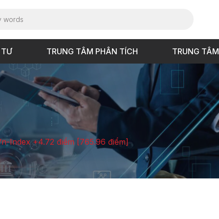
 TƯ
TRUNG TÂM PHÂN TÍCH
TRUNG TÂM
Vn-Index +4.72 điểm [765.96 điểm]