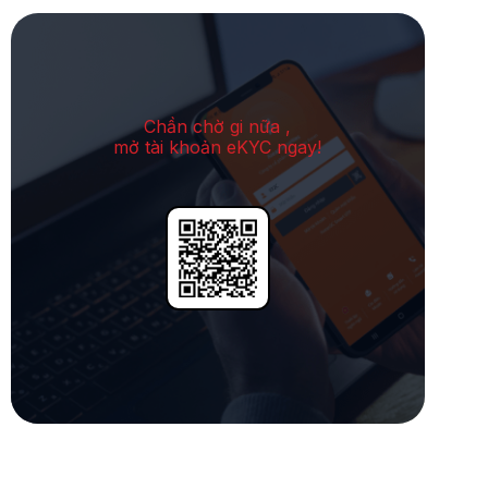
Chần chờ gi nữa ,
mở tài khoản eKYC ngay!