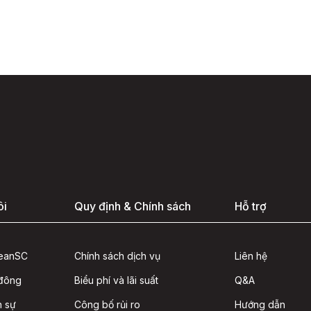
ôi
Quy định & Chính sách
Hỗ trợ
seanSC
Chính sách dịch vụ
Liên hệ
 đông
Biểu phí và lãi suất
Q&A
n sự
Công bố rủi ro
Hướng dẫn