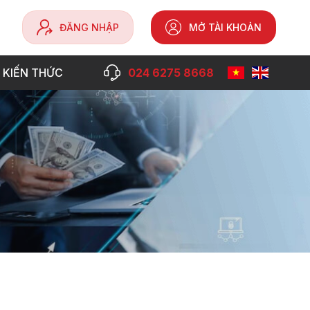
ĐĂNG NHẬP
MỞ TÀI KHOẢN
 KIẾN THỨC
024 6275 8668