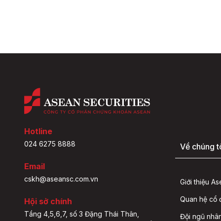
Hotline
024 6275 8888
Về chúng t
Email
cskh@aseansc.com.vn
Giới thiệu A
Quan hệ cổ
Hội sở chính
Tầng 4,5,6,7, số 3 Đặng Thái Thân,
Đội ngũ nhâ