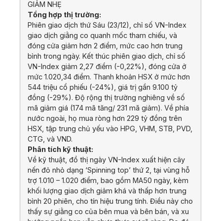
GIẢM NHẸ
Tổng hợp thị trường:
Phiên giao dịch thứ Sáu (23/12), chỉ số VN-Index
giao dịch giằng co quanh mốc tham chiếu, và
đóng cửa giảm hơn 2 điểm, mức cao hơn trung
bình trong ngày. Kết thúc phiên giao dịch, chỉ số
VN-Index giảm 2,27 điểm (-0,22%), đóng cửa ở
mức 1.020,34 điểm. Thanh khoản HSX ở mức hơn
544 triệu cổ phiếu (-24%), giá trị gần 9.100 tỷ
đồng (-29%). Độ rộng thị trường nghiêng về số
mã giảm giá (174 mã tăng/ 231 mã giảm). Về phía
nước ngoài, họ mua ròng hơn 229 tỷ đồng trên
HSX, tập trung chủ yếu vào HPG, VHM, STB, PVD,
CTG, và VND.
Phân tích kỹ thuật:
Về kỹ thuật, đồ thị ngày VN-Index xuất hiện cây
nến đỏ nhỏ dạng ‘Spinning top’ thứ 2, tại vùng hỗ
trợ 1.010 – 1.020 điểm, bao gồm MA50 ngày, kèm
khối lượng giao dịch giảm khá và thấp hơn trung
bình 20 phiên, cho tín hiệu trung tính. Điều này cho
thấy sự giằng co của bên mua và bên bán, và xu