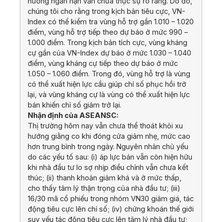
hướng ngắn hạn vẫn chưa thực sự rõ ràng. Do đó,
chúng tôi cho rằng trong kịch bản tiêu cực, VN-
Index có thể kiểm tra vùng hỗ trợ gần 1.010 – 1.020
điểm, vùng hỗ trợ tiếp theo dự báo ở mức 990 –
1.000 điểm. Trong kịch bản tích cực, vùng kháng
cự gần của VN-Index dự báo ở mức 1.030 – 1.040
điểm, vùng kháng cự tiếp theo dự báo ở mức
1.050 – 1.060 điểm. Trong đó, vùng hỗ trợ là vùng
có thể xuất hiện lực cầu giúp chỉ số phục hồi trở
lại, và vùng kháng cự là vùng có thể xuất hiện lực
bán khiến chỉ số giảm trở lại.
Nhận định của ASEANSC:
Thị trường hôm nay vẫn chưa thể thoát khỏi xu
hướng giằng co khi đóng cửa giảm nhẹ, mức cao
hơn trung bình trong ngày. Nguyên nhân chủ yếu
do các yếu tố sau: (i) áp lực bán vẫn còn hiện hữu
khi nhà đầu tư lo sợ nhịp điều chỉnh vẫn chưa kết
thúc; (ii) thanh khoản giảm khá và ở mức thấp,
cho thấy tâm lý thận trọng của nhà đầu tư; (iii)
16/30 mã cổ phiếu trong nhóm VN30 giảm giá, tác
động tiêu cực lên chỉ số; (iv) chứng khoán thế giới
suy yếu tác động tiêu cực lên tâm lý nhà đầu tư;