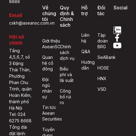
8888
Về
Quy
Hỗ
Đối
Social
chúng
định &
trợ
tác
Email
tôi
Chính
cskh@aseansc.com.vn
sách
Liên
Tập
Hội sở
Giới thiệu
hệ
đoàn
chính
AseanSC
Chính
BRG
Tầng
Q&A
sách
4,5,6,7, số
Quan
SeABank
dịch vụ
Hướng
hệ cổ
3 Đặng
dẫn
HOSE
đông
Biểu
Thái Thân,
phí và
Phường
HNX
Đội
lãi suất
Phan Chu
ngũ
Trinh, quận
VSD
nhân
Công
Hoàn Kiếm,
sự
bố rủi
thành phố
ro
Tin tức
Hà Nội
Asean
Tel: 024
Securities
6275 8668
Tổng đài
Tuyển
đặt lệnh:
dụng