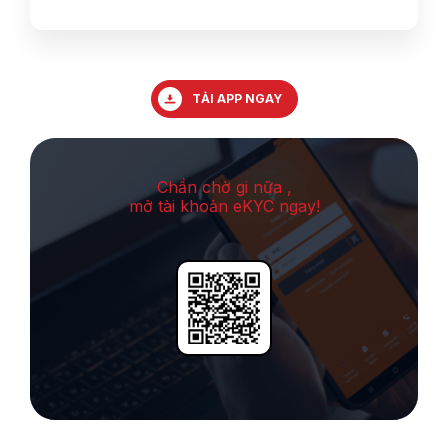
TẢI APP NGAY
Chần chờ gi nữa ,
mở tài khoản eKYC ngay!