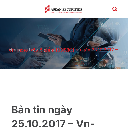
Home
-
Uncategorized
-
Bản tin ngày 25.10.2017 – Vn-Index +5.45 điểm [830.69]
Bản tin ngày
25.10.2017 – Vn-