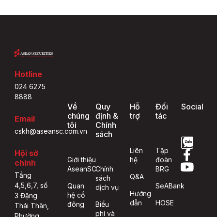
Hotline
024 6275
8888
Về
Quy
Hỗ
Đối
Social
chúng
định &
trợ
tác
Email
tôi
Chính
cskh@aseansc.com.vn
sách
Liên
Tập
Hội sở
Giới thiệu
hệ
đoàn
chính
AseanSC
Chính
BRG
Tầng
Q&A
sách
4,5,6,7, số
Quan
SeABank
dịch vụ
Hướng
hệ cổ
3 Đặng
dẫn
HOSE
đông
Biểu
Thái Thân,
phí và
Phường