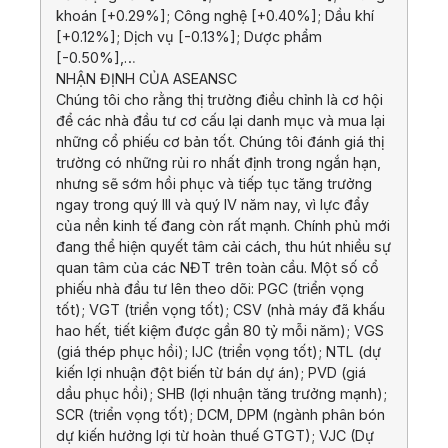
khoán [+0.29%]; Công nghệ [+0.40%]; Dầu khí
[+0.12%]; Dịch vụ [-0.13%]; Dược phẩm
[-0.50%],…
NHẬN ĐỊNH CỦA ASEANSC
Chúng tôi cho rằng thị trường điều chỉnh là cơ hội
để các nhà đầu tư cơ cấu lại danh mục và mua lại
những cổ phiếu cơ bản tốt. Chúng tôi đánh giá thị
trường có những rủi ro nhất định trong ngắn hạn,
nhưng sẽ sớm hồi phục và tiếp tục tăng trưởng
ngay trong quý III và quý IV năm nay, vì lực đẩy
của nền kinh tế đang còn rất mạnh. Chính phủ mới
đang thể hiện quyết tâm cải cách, thu hút nhiều sự
quan tâm của các NĐT trên toàn cầu. Một số cổ
phiếu nhà đầu tư lên theo dõi: PGC (triển vọng
tốt); VGT (triển vọng tốt); CSV (nhà máy đã khấu
hao hết, tiết kiệm được gần 80 tỷ mỗi năm); VGS
(giá thép phục hồi); IJC (triển vọng tốt); NTL (dự
kiến lợi nhuận đột biến từ bán dự án); PVD (giá
dầu phục hồi); SHB (lợi nhuận tăng trưởng mạnh);
SCR (triển vọng tốt); DCM, DPM (ngành phân bón
dự kiến hưởng lợi từ hoàn thuế GTGT); VJC (Dự