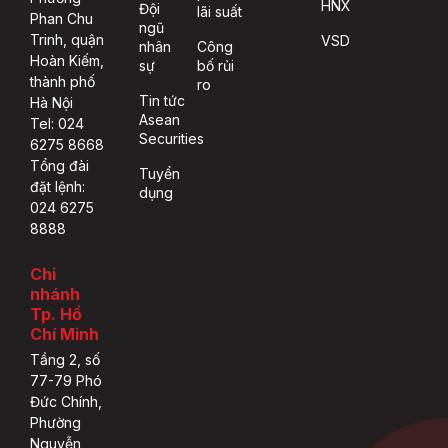
HNX
Đội
lãi suất
Phan Chu
ngũ
Trinh, quận
VSD
nhân
Công
Hoàn Kiếm,
sự
bố rủi
thành phố
ro
Tin tức
Hà Nội
Asean
Tel: 024
Securities
6275 8668
Tổng đài
Tuyển
đặt lệnh:
dụng
024 6275
8888
Chi
nhánh
Tp. Hồ
Chí Minh
Tầng 2, số
77-79 Phó
Đức Chính,
Phường
Nguyễn