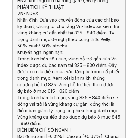
HNX, khối ngoại mua ròng gần 0,96 tỷ đồng.
PHÂN TÍCH KỸ THUẬT
VN-INDEX
Nhận định: Dựa vào chuyển động của các chỉ báo
kỹ thuật, chúng tôi cho rằng Vn-Index sẽ kiểm tra
vùng kháng cự gần nhất tại 835 – 840 điểm. Tỷ
trọng danh mục đề nghị theo công thức Kelly:
50% cash/ 50% stocks.
Khuyến nghị ngắn hạn:
Trong kịch bản tiêu cực, vùng hỗ trợ gần của Vn-
Index được dự báo nằm tại 825 – 830 điểm. Đây
được xem là điểm mua vào tăng tỷ trọng cổ phiếu
trong danh mục. Xem xét bán ra khi thủng
ngưỡng hỗ trợ 825. Vùng hỗ trợ tiếp theo được
dự báo ở mức 815 – 820 điểm.
Trong kịch bản tích cực, vùng 835 – 840 điểm sẽ
đóng vai trò là vùng kháng cự gần, đồng thời là
điểm bán giảm tỷ trọng cổ phiếu trong danh mục.
Vùng kháng cự tiếp theo được dự báo ở mức 845
– 850 điểm.
DIỄN BIẾN CHỈ SỐ NGÀNH
Bất động sản [-0.31%]; Cao su [+0.67%]; Chứng