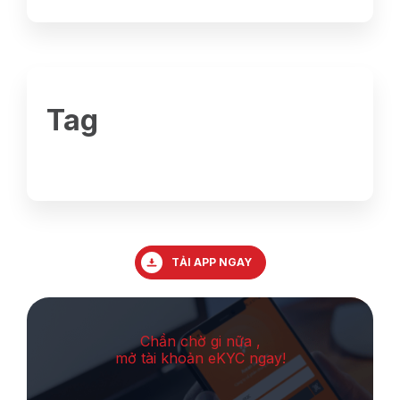
Tag
TẢI APP NGAY
Chần chờ gi nữa ,
mở tài khoản eKYC ngay!