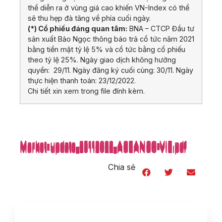
thể diễn ra ở vùng giá cao khiến VN-Index có thể
sẽ thu hẹp đà tăng về phía cuối ngày.
(*) Cổ phiếu đáng quan tâm:
BNA – CTCP Đầu tư
sản xuất Bảo Ngọc thông báo trả cổ tức năm 2021
bằng tiền mặt tỷ lệ 5% và cổ tức bằng cổ phiếu
theo tỷ lệ 25%. Ngày giao dịch không hưởng
quyền: 29/11. Ngày đăng ký cuối cùng: 30/11. Ngày
thực hiện thanh toán: 23/12/2022.
Chi tiết xin xem trong file đính kèm.
Market-update_25112022_ASEANSC-VIE.pdf
Market-update_25112022_ASEANSC-VIE.pdf
Market-update_25112022_ASEANSC-VIE.pdf
Market-update_25112022_ASEANSC-VIE.pdf
Market-update_25112022_ASEANSC-VIE.pdf
Market-update_25112022_ASEANSC-VIE.pdf
Market-update_25112022_ASEANSC-VIE.pdf
Market-update_25112022_ASEANSC-VIE.pdf
Market-update_25112022_ASEANSC-VIE.pdf
Market-update_25112022_ASEANSC-VIE.pdf
Market-update_25112022_ASEANSC-VIE.pdf
Market-update_25112022_ASEANSC-VIE.pdf
Market-update_25112022_ASEANSC-VIE.pdf
Market-update_25112022_ASEANSC-VIE.pdf
Chia sẻ