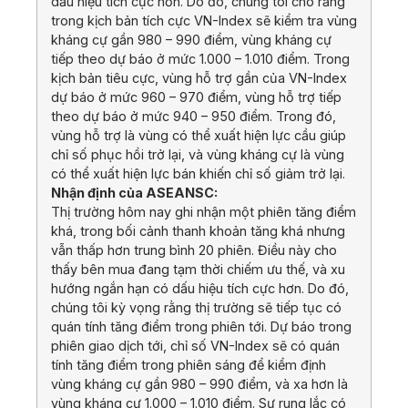
dấu hiệu tích cực hơn. Do đó, chúng tôi cho rằng
trong kịch bản tích cực VN-Index sẽ kiểm tra vùng
kháng cự gần 980 – 990 điểm, vùng kháng cự
tiếp theo dự báo ở mức 1.000 – 1.010 điểm. Trong
kịch bản tiêu cực, vùng hỗ trợ gần của VN-Index
dự báo ở mức 960 – 970 điểm, vùng hỗ trợ tiếp
theo dự báo ở mức 940 – 950 điểm. Trong đó,
vùng hỗ trợ là vùng có thể xuất hiện lực cầu giúp
chỉ số phục hồi trở lại, và vùng kháng cự là vùng
có thể xuất hiện lực bán khiến chỉ số giảm trở lại.
Nhận định của ASEANSC:
Thị trường hôm nay ghi nhận một phiên tăng điểm
khá, trong bối cảnh thanh khoản tăng khá nhưng
vẫn thấp hơn trung bình 20 phiên. Điều này cho
thấy bên mua đang tạm thời chiếm ưu thế, và xu
hướng ngắn hạn có dấu hiệu tích cực hơn. Do đó,
chúng tôi kỳ vọng rằng thị trường sẽ tiếp tục có
quán tính tăng điểm trong phiên tới. Dự báo trong
phiên giao dịch tới, chỉ số VN-Index sẽ có quán
tính tăng điểm trong phiên sáng để kiểm định
vùng kháng cự gần 980 – 990 điểm, và xa hơn là
vùng kháng cự 1.000 – 1.010 điểm. Sự rung lắc có