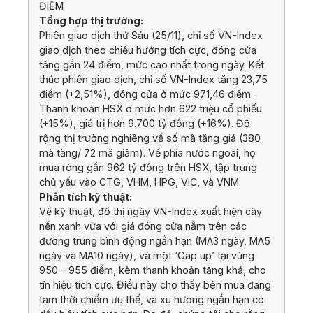
ĐIỂM
Tổng hợp thị trường:
Phiên giao dịch thứ Sáu (25/11), chỉ số VN-Index
giao dịch theo chiều hướng tích cực, đóng cửa
tăng gần 24 điểm, mức cao nhất trong ngày. Kết
thúc phiên giao dịch, chỉ số VN-Index tăng 23,75
điểm (+2,51%), đóng cửa ở mức 971,46 điểm.
Thanh khoản HSX ở mức hơn 622 triệu cổ phiếu
(+15%), giá trị hơn 9.700 tỷ đồng (+16%). Độ
rộng thị trường nghiêng về số mã tăng giá (380
mã tăng/ 72 mã giảm). Về phía nước ngoài, họ
mua ròng gần 962 tỷ đồng trên HSX, tập trung
chủ yếu vào CTG, VHM, HPG, VIC, và VNM.
Phân tích kỹ thuật:
Về kỹ thuật, đồ thị ngày VN-Index xuất hiện cây
nến xanh vừa với giá đóng cửa nằm trên các
đường trung bình động ngắn hạn (MA3 ngày, MA5
ngày và MA10 ngày), và một ‘Gap up’ tại vùng
950 – 955 điểm, kèm thanh khoản tăng khá, cho
tín hiệu tích cực. Điều này cho thấy bên mua đang
tạm thời chiếm ưu thế, và xu hướng ngắn hạn có