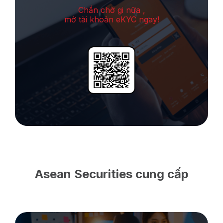
Chần chờ gi nữa ,
mở tài khoản eKYC ngay!
Asean Securities cung cấp