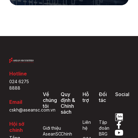
Hotline
024 6275
8888
Về
Quy
Hỗ
Đối
Social
chúng
định &
trợ
tác
Email
tôi
Chính
cskh@aseansc.com.vn
sách
Liên
Tập
Hội sở
Giới thiệu
hệ
đoàn
chính
AseanSC
Chính
BRG
Tầng