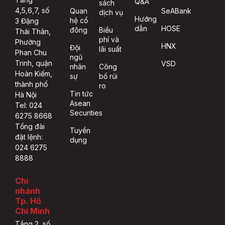
Q&A
sách
4,5,6,7, số
Quan
SeABank
dịch vụ
Hướng
hệ cổ
3 Đặng
dẫn
HOSE
đông
Biểu
Thái Thân,
phí và
Phường
HNX
Đội
lãi suất
Phan Chu
ngũ
Trinh, quận
VSD
nhân
Công
Hoàn Kiếm,
sự
bố rủi
thành phố
ro
Tin tức
Hà Nội
Asean
Tel: 024
Securities
6275 8668
Tổng đài
Tuyển
đặt lệnh:
dụng
024 6275
8888
Chi
nhánh
Tp. Hồ
Chí Minh
Tầng 2, số