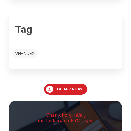
Tag
VN-INDEX
TẢI APP NGAY
Chần chờ gi nữa ,
mở tài khoản eKYC ngay!