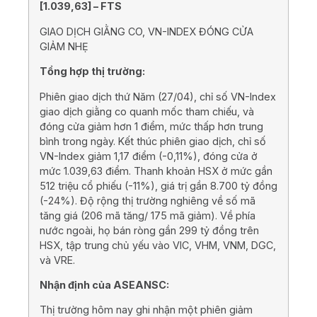
[
1.039,63
] –
FTS
GIAO DỊCH GIẰNG CO, VN-INDEX ĐÓNG CỬA
GIẢM NHẸ
Tổng hợp thị trường:
Phiên giao dịch thứ Năm (27/04), chỉ số VN-Index
giao dịch giằng co quanh mốc tham chiếu, và
đóng cửa giảm hơn 1 điểm, mức thấp hơn trung
bình trong ngày. Kết thúc phiên giao dịch, chỉ số
VN-Index giảm 1,17 điểm (-0,11%), đóng cửa ở
mức 1.039,63 điểm. Thanh khoản HSX ở mức gần
512 triệu cổ phiếu (-11%), giá trị gần 8.700 tỷ đồng
(-24%). Độ rộng thị trường nghiêng về số mã
tăng giá (206 mã tăng/ 175 mã giảm). Về phía
nước ngoài, họ bán ròng gần 299 tỷ đồng trên
HSX, tập trung chủ yếu vào VIC, VHM, VNM, DGC,
và VRE.
Nhận định của ASEANSC:
Thị trường hôm nay ghi nhận một phiên giảm