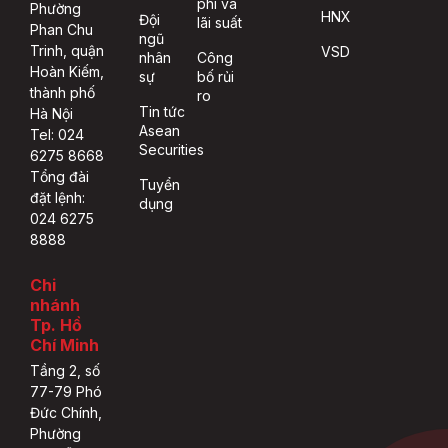
phí và
Phường
HNX
Đội
lãi suất
Phan Chu
ngũ
Trinh, quận
VSD
nhân
Công
Hoàn Kiếm,
sự
bố rủi
thành phố
ro
Tin tức
Hà Nội
Asean
Tel: 024
Securities
6275 8668
Tổng đài
Tuyển
đặt lệnh:
dụng
024 6275
8888
Chi
nhánh
Tp. Hồ
Chí Minh
Tầng 2, số
77-79 Phó
Đức Chính,
Phường