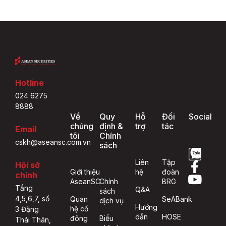
Hotline
024 6275
8888
Về
Quy
Hỗ
Đối
Social
chúng
định &
trợ
tác
Email
tôi
Chính
cskh@aseansc.com.vn
sách
Liên
Tập
Hội sở
Giới thiệu
hệ
đoàn
chính
AseanSC
Chính
BRG
Tầng
Q&A
sách
4,5,6,7, số
Quan
SeABank
dịch vụ
Hướng
hệ cổ
3 Đặng
dẫn
HOSE
đông
Biểu
Thái Thân,