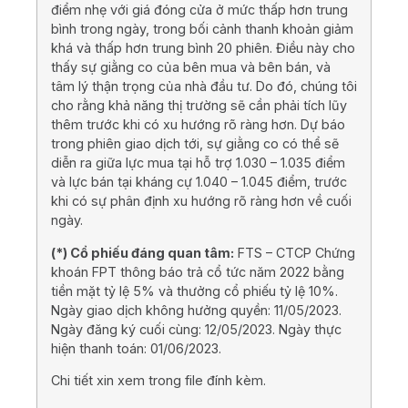
điểm nhẹ với giá đóng cửa ở mức thấp hơn trung
bình trong ngày, trong bối cảnh thanh khoản giảm
khá và thấp hơn trung bình 20 phiên. Điều này cho
thấy sự giằng co của bên mua và bên bán, và
tâm lý thận trọng của nhà đầu tư. Do đó, chúng tôi
cho rằng khả năng thị trường sẽ cần phải tích lũy
thêm trước khi có xu hướng rõ ràng hơn. Dự báo
trong phiên giao dịch tới, sự giằng co có thể sẽ
diễn ra giữa lực mua tại hỗ trợ 1.030 – 1.035 điểm
và lực bán tại kháng cự 1.040 – 1.045 điểm, trước
khi có sự phân định xu hướng rõ ràng hơn về cuối
ngày.
(*) Cổ phiếu đáng quan tâm:
FTS – CTCP Chứng
khoán FPT thông báo trả cổ tức năm 2022 bằng
tiền mặt tỷ lệ 5% và thưởng cổ phiếu tỷ lệ 10%.
Ngày giao dịch không hưởng quyền: 11/05/2023.
Ngày đăng ký cuối cùng: 12/05/2023. Ngày thực
hiện thanh toán: 01/06/2023.
Chi tiết xin xem trong file đính kèm.